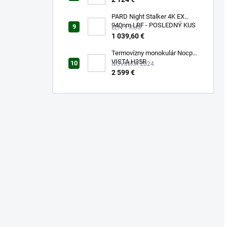
PARD Night Stalker 4K EX
940nm LRF - POSLEDNÝ KUS
LEN 1 KUS
SKLADOM!!!
1 039,60 €
Termovízny monokulár Nocpix
VISTA H35R
NOVINKA 2024
2 599 €