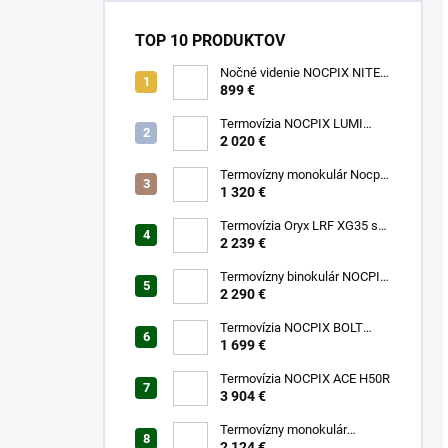
TOP 10 PRODUKTOV
Nočné videnie NOCPIX NITE
D70R
899 €
Termovízia NOCPIX LUMI
H35R
2 020 €
Termovízny monokulár Nocpix
LUMI L35
1 320 €
Termovízia Oryx LRF XG35 s
laserovým diaľkomerom
2 239 €
Termovízny binokulár NOCPIX
QUEST H35R
2 290 €
Termovízia NOCPIX BOLT
L35R
1 699 €
Termovízia NOCPIX ACE H50R
3 904 €
Termovízny monokulár
FALCON FQ35 2.0
2 124 €