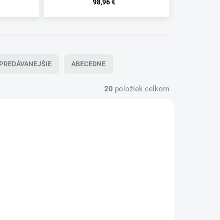
98,96 €
PREDÁVANEJŠIE
ABECEDNE
20
položiek celkom
TIP
X01L45
10029390HHX0195L
DO 5 DNÍ
DO 5 DNÍ