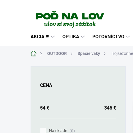
Prejsť
na
obsah
AKCIA !!!
OPTIKA
POĽOVNÍCTVO
Domov
OUTDOOR
Spacie vaky
Trojsezónne
B
o
č
CENA
n
ý
p
a
54
€
346
€
n
e
l
Na sklade
0