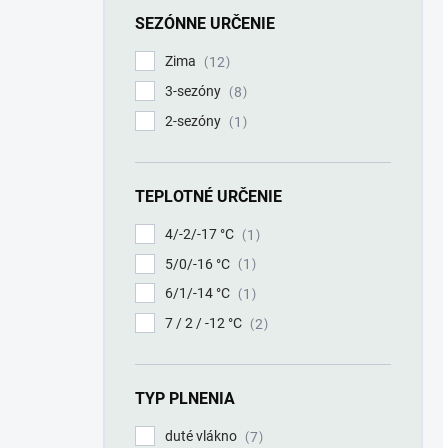
SEZÓNNE URČENIE
Zima
12
3-sezóny
8
2-sezóny
1
TEPLOTNÉ URČENIE
4/-2/-17 °C
1
5/0/-16 °C
1
6/1/-14 °C
1
7 / 2 / -12 °C
2
TYP PLNENIA
duté vlákno
7