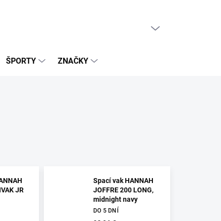
PRÁZDNY KOŠÍK
NÁKUPNÝ
KOŠÍK
ŠPORTY
ZNAČKY
HANNAH
Spací vak HANNAH
IVAK JR
JOFFRE 200 LONG,
midnight navy
DO 5 DNÍ