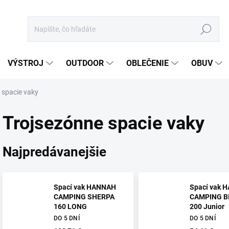
Hľadať
VÝSTROJ
OUTDOOR
OBLEČENIE
OBUV
 spacie vaky
Trojsezónne spacie vaky
Najpredávanejšie
Spací vak HANNAH
Spací vak 
CAMPING SHERPA
CAMPING B
160 LONG
200 Junior
DO 5 DNÍ
DO 5 DNÍ