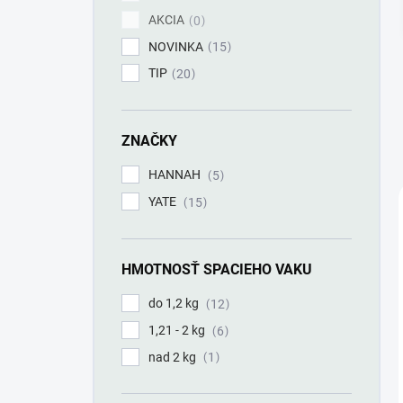
AKCIA
0
NOVINKA
15
TIP
20
ZNAČKY
HANNAH
5
YATE
15
HMOTNOSŤ SPACIEHO VAKU
do 1,2 kg
12
1,21 - 2 kg
6
nad 2 kg
1