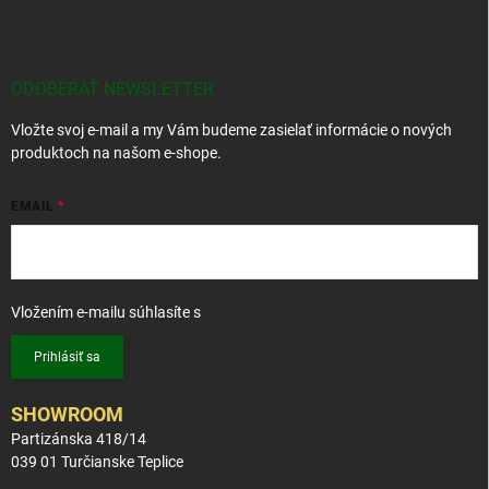
á
p
ä
t
ODOBERAŤ NEWSLETTER
i
Vložte svoj e-mail a my Vám budeme zasielať informácie o nových
e
produktoch na našom e-shope.
EMAIL
Vložením e-mailu súhlasíte s
podmienkami ochrany osobných údajov
Prihlásiť sa
SHOWROOM
Partizánska 418/14
039 01 Turčianske Teplice