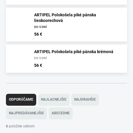
ARTIPEL Polokošela piké pánska
lieskoorechová
DO 5 DNÍ
56 €
ARTIPEL Polokošela piké pánska krémová
DO 5 DNÍ
56 €
R
a
ODPORÚČAME
NAJLACNEJŠIE
NAJDRAHŠIE
d
e
NAJPREDÁVANEJŠIE
ABECEDNE
n
i
6
položiek celkom
e