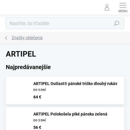
Prejsť
na
obsah
Hľadať
Značky oblečenia
ARTIPEL
Najpredávanejšie
ARTIPEL Outlast® pánské tričko dlouhý rukáv
DO 5 DNÍ
64 €
ARTIPEL Polokošela piké pánska zelená
DO 5 DNÍ
56 €