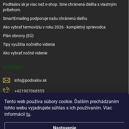
PodNalov.sk je viac než e-shop. Sme chránená dielňa s vlastným
príbehom.
SmartEmailing podporuje našu chránenú dielňu
Ako vybrať termovíziu v roku 2026 - kompletný sprievodca
Plán obnovy (EÚ)
Tipy využitia nočného videnia
Ako vybrať nočné videnie
KONTAKT
info
@
podnalov.sk
+421907068555
Tento web používa súbory cookie. Ďalším prechádzaním
+421902479599
tohto webu vyjadrujete súhlas s ich používaním. Viac
https://www.facebook.com/www.podnalov.sk
informácií
tu
.
podnalov
Nastavenie