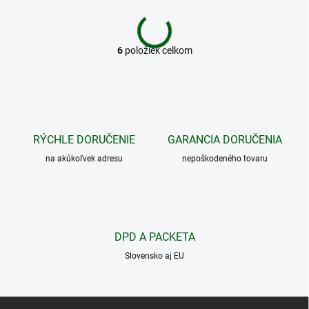
6
položiek celkom
O
v
l
á
d
a
c
RÝCHLE DORUČENIE
GARANCIA DORUČENIA
i
na akúkoľvek adresu
e
nepoškodeného tovaru
p
r
v
k
y
DPD A PACKETA
v
ý
Slovensko aj EU
p
i
s
Z
u