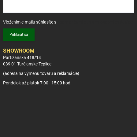
i
s
u
Vložením e-mailu súhlasíte s
podmienkami ochrany osobných údajov
Prihlásiť sa
SHOWROOM
Partizánska 418/14
039 01 Turčianske Teplice
(adresa na výmenu tovaru a reklamácie)
Pondelok až piatok 7:00 - 15:00 hod.