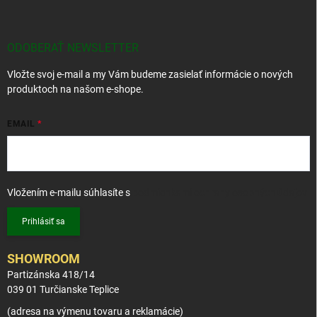
p
ä
t
ODOBERAŤ NEWSLETTER
i
Vložte svoj e-mail a my Vám budeme zasielať informácie o nových
e
produktoch na našom e-shope.
EMAIL
Vložením e-mailu súhlasíte s
podmienkami ochrany osobných údajov
Prihlásiť sa
SHOWROOM
Partizánska 418/14
039 01 Turčianske Teplice
(adresa na výmenu tovaru a reklamácie)