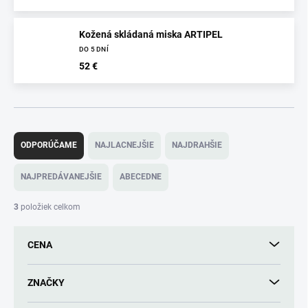
Kožená skládaná miska ARTIPEL
DO 5 DNÍ
52 €
R
a
ODPORÚČAME
NAJLACNEJŠIE
NAJDRAHŠIE
d
e
NAJPREDÁVANEJŠIE
ABECEDNE
n
i
3
položiek celkom
e
p
CENA
r
o
d
ZNAČKY
u