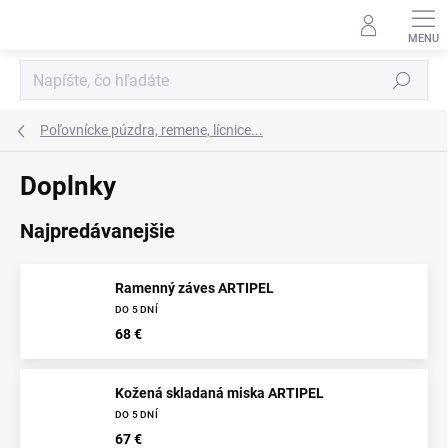
Prejsť
na
obsah
Hľadať
Poľovnícke púzdra, remene, lícnice...
Doplnky
Najpredávanejšie
Ramenný záves ARTIPEL
DO 5 DNÍ
68 €
Kožená skladaná miska ARTIPEL
DO 5 DNÍ
67 €