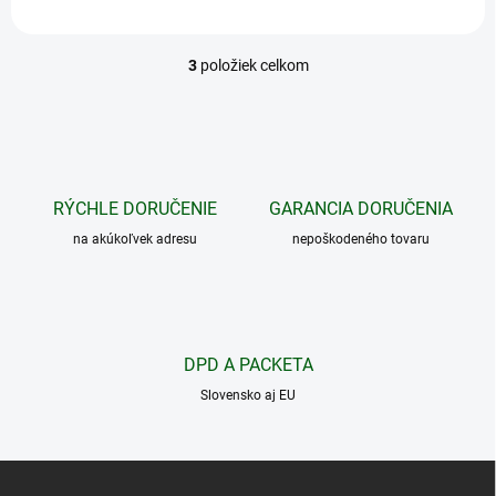
3
položiek celkom
O
v
l
á
d
a
c
RÝCHLE DORUČENIE
GARANCIA DORUČENIA
i
na akúkoľvek adresu
e
nepoškodeného tovaru
p
r
v
k
y
DPD A PACKETA
v
ý
Slovensko aj EU
p
i
s
Z
u
á