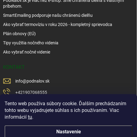
PodNalov.sk je viac než e-shop. Sme chránená dielňa s vlastným
príbehom.
SmartEmailing podporuje našu chránenú dielňu
Ako vybrať termovíziu v roku 2026 - kompletný sprievodca
Plán obnovy (EÚ)
Tipy využitia nočného videnia
Ako vybrať nočné videnie
KONTAKT
info
@
podnalov.sk
+421907068555
Tento web používa súbory cookie. Ďalším prechádzaním
+421902479599
tohto webu vyjadrujete súhlas s ich používaním. Viac
https://www.facebook.com/www.podnalov.sk
informácií
tu
.
podnalov
Nastavenie