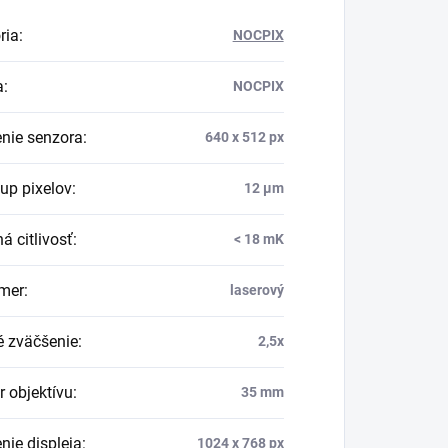
ria
:
NOCPIX
a
:
NOCPIX
enie senzora
:
640 x 512 px
up pixelov
:
12 µm
á citlivosť
:
< 18 mK
mer
:
laserový
é zväčšenie
:
2,5x
r objektívu
:
35 mm
nie displeja
:
1024 x 768 px