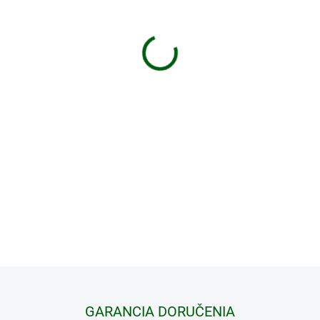
−
+
Nový rad termovíznych mono
telom, ktoré nezaprie sv
technológii, pokročilým algor
ponúka výnimočnú kvalitu ob
zariadenie, ktoré je nielen vý
menší ako bežný mobilný te
každú príležitosť.
DETAILNÉ INFORMÁCIE
GARANCIA DORUČENIA