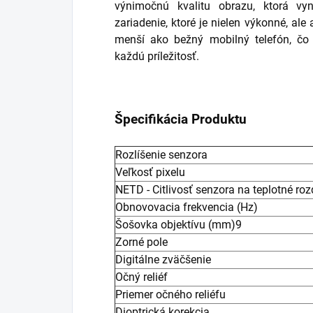
výnimočnú kvalitu obrazu, ktorá vy
zariadenie, ktoré je nielen výkonné, ale
menší ako bežný mobilný telefón, čo
každú príležitosť.
Špecifikácia Produktu
Rozlíšenie senzora
Veľkosť pixelu
NETD - Citlivosť senzora na teplotné roz
Obnovovacia frekvencia (Hz)
Šošovka objektívu (mm)9
Zorné pole
Digitálne zväčšenie
Očný reliéf
Priemer očného reliéfu
Dioptrická korekcia