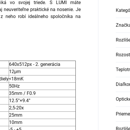
niká vo svojej triede. S LUMI máte
 aj neuveriteľne praktické na nosenie. Je
Kategó
 z neho robí ideálneho spoločníka na
Značk
Rozlíš
Rozost
640x512px - 2. generácia
Teplotn
12µm
diely
<18mK
Diaľko
50Hz
35mm / F0.9
Optick
12.5°×9.4°
2,5-20x
Prieme
25mm
10mm
Rozlíše
-5 - +5