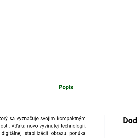
Do košíka
Do košíka
on batérie sú určené pre
iadenia s veľkým odberom
Napájacia batéria 18650/35V
du. Nové moderné elektrické
Typ batérie: Lítiová Napätie:
troje sú napájané práve
3,65V Kapacita: 3500mAh
ocou týchto batérií.Značka
Energia: 12,78wh
cam neustále pracuje a
epšuje fotopasce. Snažíme sa
rhovať fotopasce tak, aby s
 boli používatelia spokojní a
tko dávalo zmysel.
Popis
ktorý sa vyznačuje svojim kompaktným
Dod
nosti. Vďaka novo vyvinutej technológii,
digitálnej stabilizácii obrazu ponúka