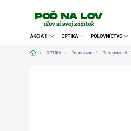
Prejsť
na
obsah
AKCIA !!!
OPTIKA
POĽOVNÍCTVO
Domov
OPTIKA
Termovízie
Termovízie A - 
Neohodnotené
Podrobnosti hodn
NOVINKA
NAJPREDÁVANEJŚIE