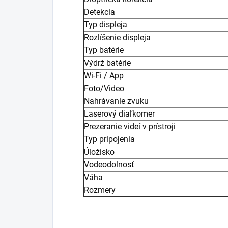
Detekcia
Typ displeja
Rozlíšenie displeja
Typ batérie
Výdrž batérie
Wi-Fi / App
Foto/Video
Nahrávanie zvuku
Laserový diaľkomer
Prezeranie videí v prístroji
Typ pripojenia
Úložisko
Vodeodolnosť
Váha
Rozmery