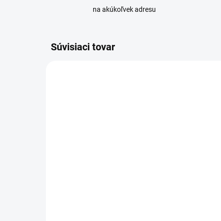
na akúkoľvek adresu
Súvisiaci tovar
NOVINKA
XTAR 18650
TIP
DO 5 DNÍ
Batéria XTAR 18650
Li-
3500mAh 10A 3,6V
35
nechránený
13
9,90 €