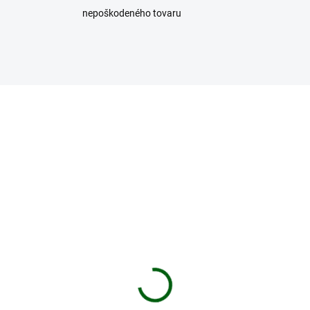
nepoškodeného tovaru
3500MAH
1
DO 5 DNÍ
SKL
ion baterie 18650
Lítiová batéria
00mAh
18650/35V - POSLED
KUSY SKLADOM!!!
,30 €
6,30 €