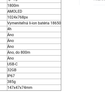
1800m
AMOLED
1024x768px
Vymeniteľná li-ion batéria 18650
4h
Áno
Áno
Áno
Áno, do 800m
Áno
USB-C
32GB
IP67
385g
147x47x74mm