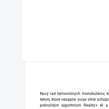
Do košíka
Li-i
zar
XTAR 18650 3500mAh RAW 10A
prú
3,6V nechránený je založený na
prís
Li-ion technológii. Akumulátor
pom
IMR sa môže pochváliť
FOX
dostatočným vybíjacím prúdom
vyl
10A, vďaka čomu je ideálny pre
nav
celý rad el. zariadení.
nimi
vše
Nový rad termovíznych monokulárov, 
telom, ktoré nezaprie svoje silné schop
pokročilým algoritmom Reality+ AI a 