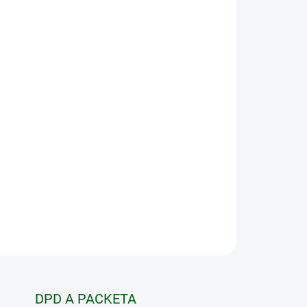
Pridať do košíka
kulárov, ktorý sa vyznačuje svojim kompaktným
oje silné schopnosti. Vďaka novo vyvinutej
itmom Reality+ AI a digitálnej stabilizácii obrazu
razu, ktorá vyniká vo svojej triede. S LUMI máte
konné, ale aj neuveriteľne praktické na nosenie. Je
lefón, čo z neho robí ideálneho spoločníka na
OPÝTAŤ SA
STRÁŽIŤ
DPD A PACKETA