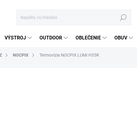
Hľadať
VÝSTROJ
OUTDOOR
OBLEČENIE
OBUV
Z
NOCPIX
Termovízia NOCPIX LUMI H35R
otenia
ZNAČKA:
NOCPIX
2 020 €
1 642,28 € bez DPH
Jednotková
DO 5 DNÍ
cena:
MÔŽEME DORUČIŤ DO:
12.8.2