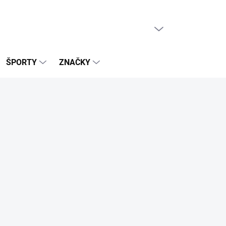
PRÁZDNY KOŠÍK
NÁKUPNÝ
KOŠÍK
ŠPORTY
ZNAČKY