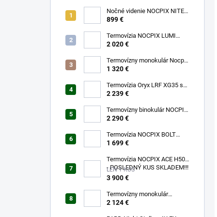
Nočné videnie NOCPIX NITE
D70R
899 €
Termovízia NOCPIX LUMI
H35R
2 020 €
Termovízny monokulár Nocpix
LUMI L35
1 320 €
Termovízia Oryx LRF XG35 s
laserovým diaľkomerom
2 239 €
Termovízny binokulár NOCPIX
QUEST H35R
2 290 €
Termovízia NOCPIX BOLT
L35R
1 699 €
Termovízia NOCPIX ACE H50R
- POSLEDNÝ KUS SKLADEM!!!
LEN 1 KUS
3 900 €
Termovízny monokulár
FALCON FQ35 2.0
2 124 €