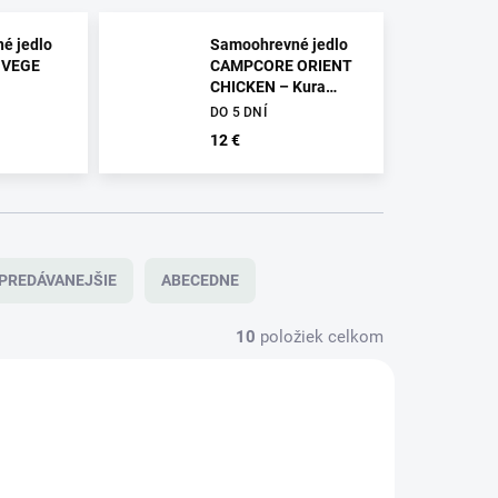
é jedlo
Samoohrevné jedlo
 VEGE
CAMPCORE ORIENT
CHICKEN – Kura
ky s
orient s ryžou
DO 5 DNÍ
12 €
PREDÁVANEJŠIE
ABECEDNE
10
položiek celkom
NOVINKA
 POWER
ORIENT CHICKEN
TIP