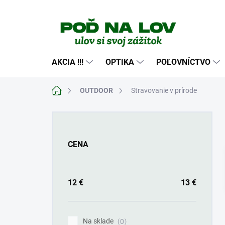
Prejsť
na
obsah
AKCIA !!!
OPTIKA
POĽOVNÍCTVO
Domov
OUTDOOR
Stravovanie v prírode
B
o
č
CENA
n
ý
p
a
12
€
13
€
n
e
l
Na sklade
0