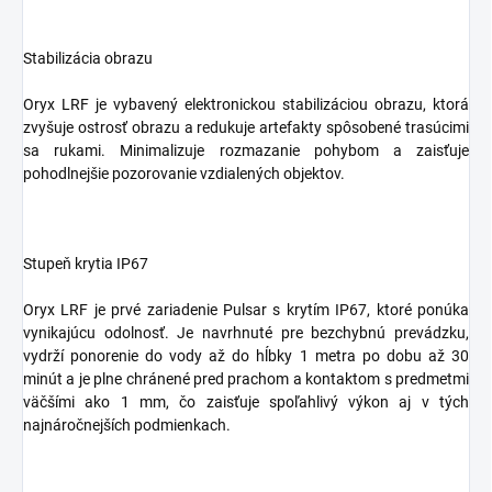
Stabilizácia obrazu
Oryx LRF je vybavený elektronickou stabilizáciou obrazu, ktorá
zvyšuje ostrosť obrazu a redukuje artefakty spôsobené trasúcimi
sa rukami. Minimalizuje rozmazanie pohybom a zaisťuje
pohodlnejšie pozorovanie vzdialených objektov.
Stupeň krytia IP67
Oryx LRF je prvé zariadenie Pulsar s krytím IP67, ktoré ponúka
vynikajúcu odolnosť. Je navrhnuté pre bezchybnú prevádzku,
vydrží ponorenie do vody až do hĺbky 1 metra po dobu až 30
minút a je plne chránené pred prachom a kontaktom s predmetmi
väčšími ako 1 mm, čo zaisťuje spoľahlivý výkon aj v tých
najnáročnejších podmienkach.