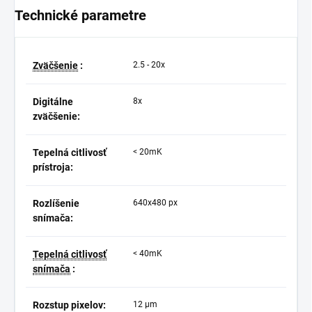
Technické parametre
Zväčšenie
:
2.5 - 20x
Digitálne
8x
zväčšenie:
Tepelná citlivosť
< 20mK
prístroja:
Rozlíšenie
640x480 px
snímača:
Tepelná citlivosť
< 40mK
snímača
:
Rozstup pixelov:
12 µm