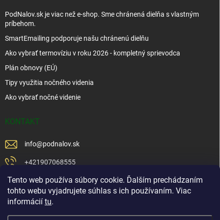
PodNalov.sk je viac než e-shop. Sme chránená dielňa s vlastným
príbehom.
SmartEmailing podporuje našu chránenú dielňu
Ako vybrať termovíziu v roku 2026 - kompletný sprievodca
Plán obnovy (EÚ)
Tipy využitia nočného videnia
Ako vybrať nočné videnie
KONTAKT
info
@
podnalov.sk
+421907068555
Tento web používa súbory cookie. Ďalším prechádzaním
+421902479599
tohto webu vyjadrujete súhlas s ich používaním. Viac
https://www.facebook.com/www.podnalov.sk
informácií
tu
.
podnalov