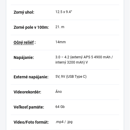
Zorný uhol:
12.5 x 9.4°
Zorné pole v 100m:
21. m
Očný reliéf
:
14mm
Napájanie:
3.0 – 4.2 (externý APS 5 4900 mAh /
interný 3200 mAh) V
Externé napájanie:
5V, 9V (USB Type C)
Videorekordér:
Áno
Veľkosť pamäte:
64 Gb
Video/Foto formát:
.mp4 / .jpg