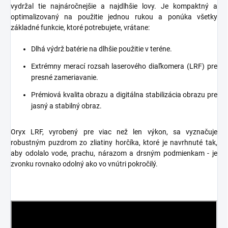
vydržal tie najnáročnejšie a najdlhšie lovy. Je kompaktný a
optimalizovaný na použitie jednou rukou a ponúka všetky
základné funkcie, ktoré potrebujete, vrátane:
Dlhá výdrž batérie na dlhšie použitie v teréne.
Extrémny merací rozsah laserového diaľkomera (LRF) pre
presné zameriavanie.
Prémiová kvalita obrazu a digitálna stabilizácia obrazu pre
jasný a stabilný obraz.
Oryx LRF, vyrobený pre viac než len výkon, sa vyznačuje
robustným puzdrom zo zliatiny horčíka, ktoré je navrhnuté tak,
aby odolalo vode, prachu, nárazom a drsným podmienkam - je
zvonku rovnako odolný ako vo vnútri pokročilý.