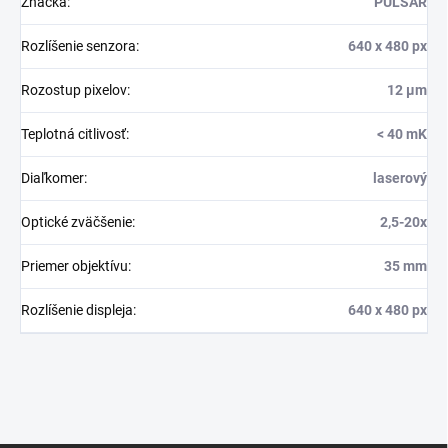
Značka
:
PULSAR
Rozlíšenie senzora
:
640 x 480 px
Rozostup pixelov
:
12 µm
Teplotná citlivosť
:
< 40 mK
Diaľkomer
:
laserový
Optické zväčšenie
:
2,5-20x
Priemer objektívu
:
35 mm
Rozlíšenie displeja
:
640 x 480 px