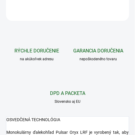
OPÝTAŤ SA
STRÁŽIŤ
RÝCHLE DORUČENIE
GARANCIA DORUČENIA
na akúkoľvek adresu
nepoškodeného tovaru
DPD A PACKETA
Slovensko aj EU
OSVEDČENÁ TECHNOLÓGIA
Monokulárny ďalekohľad Pulsar Oryx LRF je vyrobený tak, aby