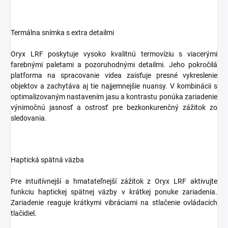
Termálna snímka s extra detailmi
Oryx LRF poskytuje vysoko kvalitnú termovíziu s viacerými
farebnými paletami a pozoruhodnými detailmi. Jeho pokročilá
platforma na spracovanie videa zaisťuje presné vykreslenie
objektov a zachytáva aj tie najjemnejšie nuansy. V kombinácii s
optimalizovaným nastavením jasu a kontrastu ponúka zariadenie
výnimočnú jasnosť a ostrosť pre bezkonkurenčný zážitok zo
sledovania.
Haptická spätná väzba
Pre intuitívnejší a hmatateľnejší zážitok z Oryx LRF aktivujte
funkciu haptickej spätnej väzby v krátkej ponuke zariadenia.
Zariadenie reaguje krátkymi vibráciami na stlačenie ovládacích
tlačidiel.