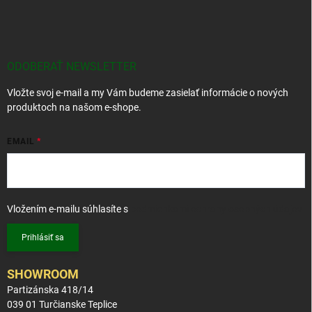
Z
á
p
ä
t
ODOBERAŤ NEWSLETTER
i
Vložte svoj e-mail a my Vám budeme zasielať informácie o nových
e
produktoch na našom e-shope.
EMAIL
Vložením e-mailu súhlasíte s
podmienkami ochrany osobných údajov
Prihlásiť sa
SHOWROOM
Partizánska 418/14
039 01 Turčianske Teplice