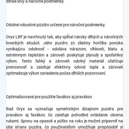
dlhšie lovy a náročné podmienky.
Odolné robustné púzdro určené pre náročné podmienky.
Oryx LRF je navrhnutý tak, aby spĺňal nároky dlhých a náročných
loveckých situácií. Jeho puzdro zo zliatiny horčíka ponúka
vynikajúcu odolnosť - odoláva nárazom, vlhkosti, blatu a
extrémnym teplotám a zároveň poskytuje plynulý a spoľahlivý
výkon. Tento ľahký a zároveň odolný materiál uľahčuje
prenosnosť a zaisťuje efektívny odvod tepla a zároveň
optimalizuje výkon zariadenia počas dlhších pozorovaní.
Optimalizované pre použitie ľavákov aj pravákov
Rad Oryx sa vyznačuje symetrickým dizajnom puzdra pre
pravákov aj ľavákov, čo zaisťuje pohodlné ovládanie oboma
rukami. Sponu na opasok a pútko na ruku je možné pripevniť na
obe strany puzdra, čo používateľom umožňuje prispôsobiť si