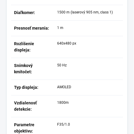
Diaľkomer:
1500 m (laserový 905 nm, class 1)
Presnosť merania:
1 m
Rozlíšenie
640x480 px
displeja:
Snímkový
50 Hz
kmitočet:
Typ displeja:
AMOLED
Vzdialenosť
1800m
detekcie:
Parametre
F35/1.0
objektívu: