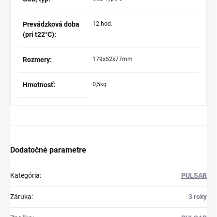
Prevádzková doba
12 hod.
(pri t22°C):
Rozmery:
179х52х77mm
Hmotnosť:
0,5kg
Dodatočné parametre
Kategória
:
PULSAR
Záruka
:
3 roky