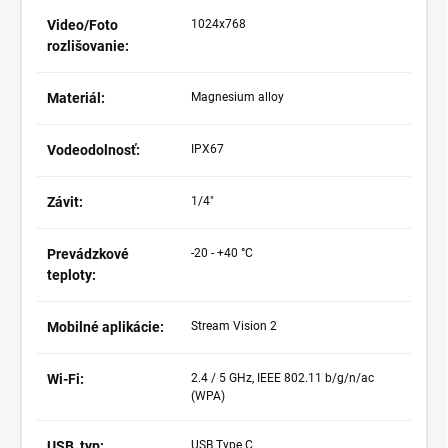
Video/Foto
1024x768
rozlišovanie:
Materiál:
Magnesium alloy
Vodeodolnosť:
IPX67
Závit:
1/4"
Prevádzkové
-20 - +40 °C
teploty:
Mobilné aplikácie:
Stream Vision 2
Wi-Fi:
2.4 / 5 GHz, IEEE 802.11 b/g/n/ac
(WPA)
USB, typ:
USB Type C