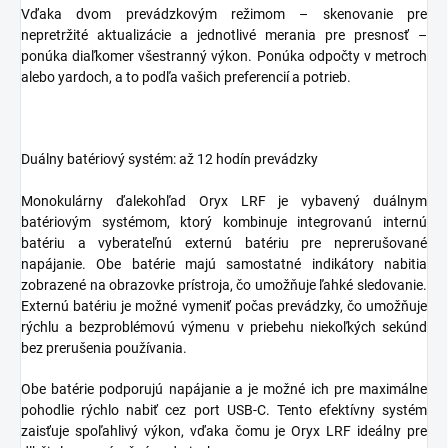
Vďaka dvom prevádzkovým režimom – skenovanie pre
nepretržité aktualizácie a jednotlivé merania pre presnosť –
ponúka diaľkomer všestranný výkon. Ponúka odpočty v metroch
alebo yardoch, a to podľa vašich preferencií a potrieb.
Duálny batériový systém: až 12 hodín prevádzky
Monokulárny ďalekohľad Oryx LRF je vybavený duálnym
batériovým systémom, ktorý kombinuje integrovanú internú
batériu a vyberateľnú externú batériu pre neprerušované
napájanie. Obe batérie majú samostatné indikátory nabitia
zobrazené na obrazovke prístroja, čo umožňuje ľahké sledovanie.
Externú batériu je možné vymeniť počas prevádzky, čo umožňuje
rýchlu a bezproblémovú výmenu v priebehu niekoľkých sekúnd
bez prerušenia používania.
Obe batérie podporujú napájanie a je možné ich pre maximálne
pohodlie rýchlo nabiť cez port USB-C. Tento efektívny systém
zaisťuje spoľahlivý výkon, vďaka čomu je Oryx LRF ideálny pre