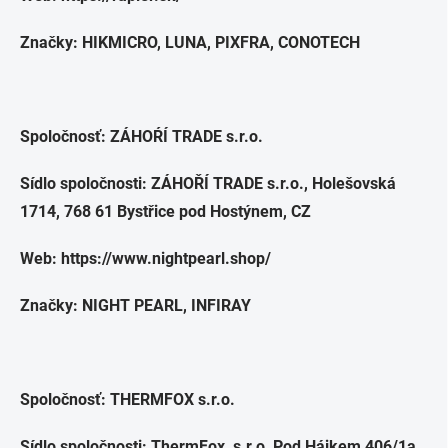
Značky: HIKMICRO, LUNA, PIXFRA, CONOTECH
Spoločnosť: ZÁHOŔÍ TRADE s.r.o.
Sídlo spoločnosti: ZÁHOŘÍ TRADE s.r.o., Holešovská
1714, 768 61 Bystřice pod Hostýnem, CZ
Web: https://www.nightpearl.shop/
Značky: NIGHT PEARL, INFIRAY
Spoločnosť: THERMFOX s.r.o.
Sídlo spoločnosti: ThermFox s.r.o, Pod Hájkem 406/1a,