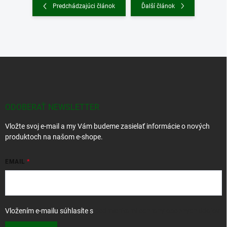
Predchádzajúci článok
Ďalší článok
Z
á
p
ä
t
ODOBERAŤ NEWSLETTER
i
Vložte svoj e-mail a my Vám budeme zasielať informácie o nových
e
produktoch na našom e-shope.
EMAIL
Vložením e-mailu súhlasíte s
podmienkami ochrany osobných údajov