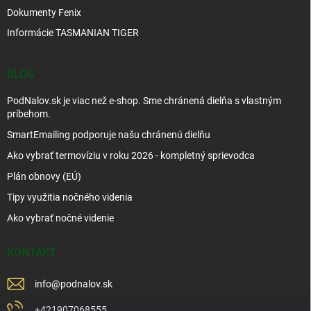
Dokumenty Fenix
Informácie TASMANIAN TIGER
BLOG
PodNalov.sk je viac než e-shop. Sme chránená dielňa s vlastným
príbehom.
SmartEmailing podporuje našu chránenú dielňu
Ako vybrať termovíziu v roku 2026 - kompletný sprievodca
Plán obnovy (EÚ)
Tipy využitia nočného videnia
Ako vybrať nočné videnie
KONTAKT
info
@
podnalov.sk
+421907068555