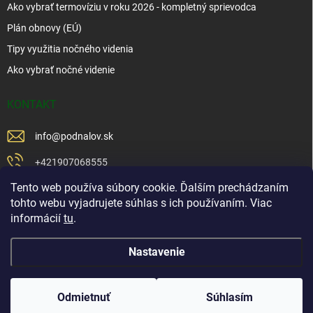
Ako vybrať termovíziu v roku 2026 - kompletný sprievodca
Plán obnovy (EÚ)
Tipy využitia nočného videnia
Ako vybrať nočné videnie
KONTAKT
info
@
podnalov.sk
+421907068555
Tento web používa súbory cookie. Ďalším prechádzaním
+421902479599
tohto webu vyjadrujete súhlas s ich používaním. Viac
https://www.facebook.com/www.podnalov.sk
informácií
tu
.
podnalov
Nastavenie
Copyright 2026
Pod Na Lov
. Všetky práva vyhradené.
Odmietnuť
Súhlasím
Vytvoril Shoptet