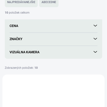
e
NAJPREDÁVANEJŠIE
ABECEDNE
n
i
10
položiek celkom
e
p
CENA
r
o
d
ZNAČKY
u
k
VIZUÁLNA KAMERA
t
o
v
Zobrazených položiek:
10
V
ý
NOVINKA
D005
p
TIP
i
s
p