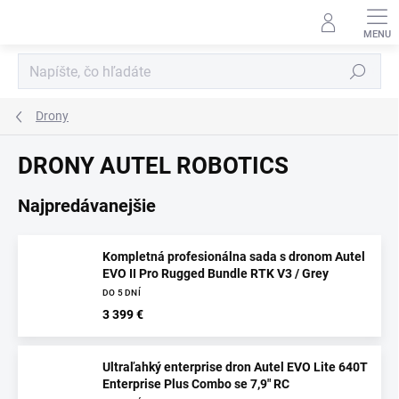
Prejsť
na
obsah
Hľadať
Drony
DRONY AUTEL ROBOTICS
Najpredávanejšie
Kompletná profesionálna sada s dronom Autel
EVO II Pro Rugged Bundle RTK V3 / Grey
DO 5 DNÍ
3 399 €
Ultraľahký enterprise dron Autel EVO Lite 640T
Enterprise Plus Combo se 7,9" RC