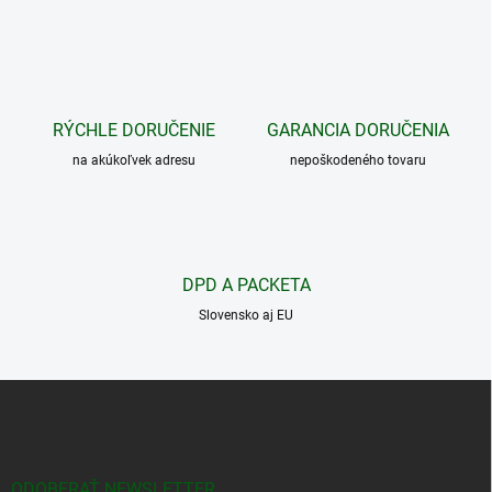
v
l
á
d
a
c
RÝCHLE DORUČENIE
GARANCIA DORUČENIA
i
na akúkoľvek adresu
e
nepoškodeného tovaru
p
r
v
k
y
DPD A PACKETA
v
ý
Slovensko aj EU
p
i
s
Z
u
á
p
ä
t
ODOBERAŤ NEWSLETTER