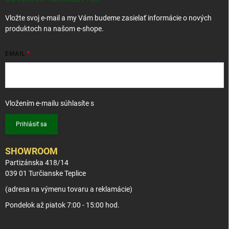
i
Vložte svoj e-mail a my Vám budeme zasielať informácie o nových
e
produktoch na našom e-shope.
EMAIL
Vložením e-mailu súhlasíte s
podmienkami ochrany osobných údajov
Prihlásiť sa
SHOWROOM
Partizánska 418/14
039 01 Turčianske Teplice
(adresa na výmenu tovaru a reklamácie)
Pondelok až piatok 7:00 - 15:00 hod.