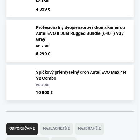
DO 5 DNÍ
4 359 €
Profesionálny dvojsenzorový dron s kamerou
Autel EVO II Dual Rugged Bundle (640T) V3 /
Grey
DO 5 DNÍ
5 299 €
Špičkový priemyselný dron Autel EVO Max 4N
V2 Combo
DO 5 DNÍ
10 800 €
R
a
ODPORÚČAME
NAJLACNEJŠIE
NAJDRAHŠIE
d