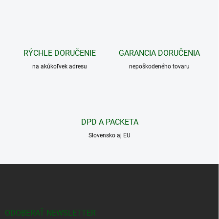
v
l
á
d
a
c
RÝCHLE DORUČENIE
GARANCIA DORUČENIA
i
na akúkoľvek adresu
e
nepoškodeného tovaru
p
r
v
k
y
DPD A PACKETA
v
ý
Slovensko aj EU
p
i
s
Z
u
á
p
ä
t
ODOBERAŤ NEWSLETTER