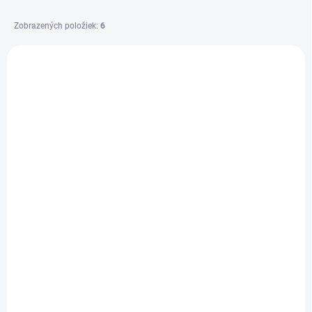
Zobrazených položiek:
6
V
ý
ATNTIBNBX4642L
p
i
s
p
r
o
d
u
k
t
o
v
DO 5 DNÍ
Ďalekohľad ATN BinoX 4T 25 mm 640 1.5-15x s