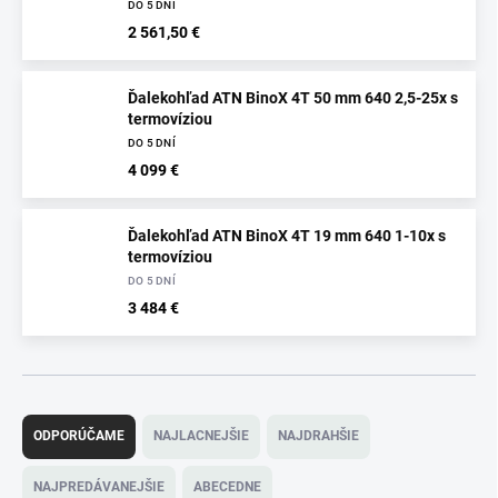
DO 5 DNÍ
2 561,50 €
Ďalekohľad ATN BinoX 4T 50 mm 640 2,5-25x s
termovíziou
DO 5 DNÍ
4 099 €
Ďalekohľad ATN BinoX 4T 19 mm 640 1-10x s
termovíziou
DO 5 DNÍ
3 484 €
R
a
ODPORÚČAME
NAJLACNEJŠIE
NAJDRAHŠIE
d
e
NAJPREDÁVANEJŠIE
ABECEDNE