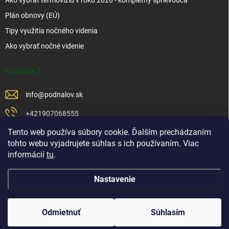
Plán obnovy (EÚ)
Tipy využitia nočného videnia
Ako vybrať nočné videnie
KONTAKT
info
@
podnalov.sk
+421907068555
Tento web používa súbory cookie. Ďalším prechádzaním
+421902479599
tohto webu vyjadrujete súhlas s ich používaním. Viac
https://www.facebook.com/www.podnalov.sk
informácií
tu
.
podnalov
Nastavenie
Copyright 2026
Pod Na Lov
. Všetky práva vyhradené.
Odmietnuť
Súhlasím
Vytvoril Shoptet