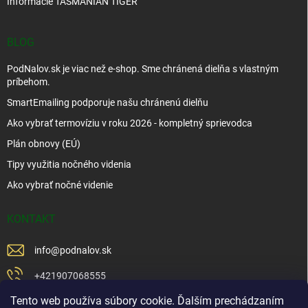
Informácie TASMANIAN TIGER
BLOG
PodNalov.sk je viac než e-shop. Sme chránená dielňa s vlastným
príbehom.
SmartEmailing podporuje našu chránenú dielňu
Ako vybrať termovíziu v roku 2026 - kompletný sprievodca
Plán obnovy (EÚ)
Tipy využitia nočného videnia
Ako vybrať nočné videnie
KONTAKT
info
@
podnalov.sk
+421907068555
Tento web používa súbory cookie. Ďalším prechádzaním
+421902479599