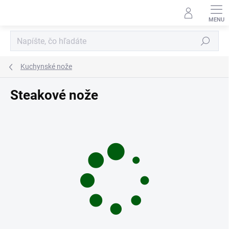
Prejsť
na
obsah
Hľadať
Kuchynské nože
Steakové nože