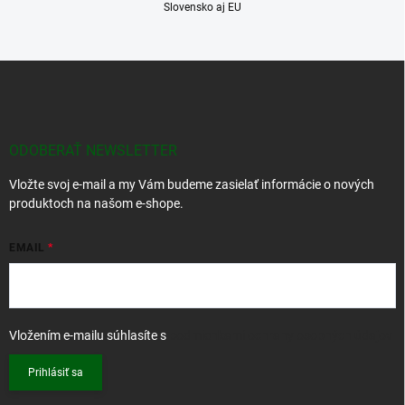
Slovensko aj EU
Z
á
p
ä
t
ODOBERAŤ NEWSLETTER
i
Vložte svoj e-mail a my Vám budeme zasielať informácie o nových
e
produktoch na našom e-shope.
EMAIL
Vložením e-mailu súhlasíte s
podmienkami ochrany osobných údajov
Prihlásiť sa