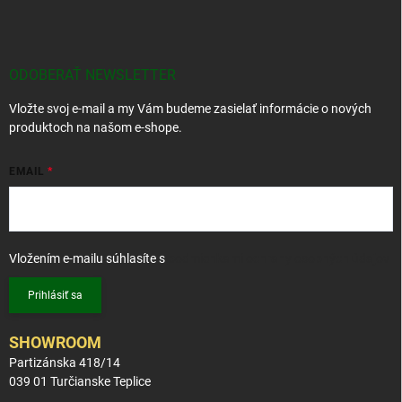
á
p
ä
t
ODOBERAŤ NEWSLETTER
i
Vložte svoj e-mail a my Vám budeme zasielať informácie o nových
e
produktoch na našom e-shope.
EMAIL
Vložením e-mailu súhlasíte s
podmienkami ochrany osobných údajov
Prihlásiť sa
SHOWROOM
Partizánska 418/14
039 01 Turčianske Teplice