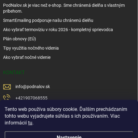
PodNalov.sk je viac než e-shop. Sme chránená dielňa s vlastným
príbehom.
SmartEmailing podporuje našu chránenú dielňu
Ako vybrať termovíziu v roku 2026 - kompletný sprievodca
Plán obnovy (EÚ)
Tipy využitia nočného videnia
Ako vybrať nočné videnie
KONTAKT
info
@
podnalov.sk
+421907068555
Tento web používa súbory cookie. Ďalším prechádzaním
+421902479599
tohto webu vyjadrujete súhlas s ich používaním. Viac
https://www.facebook.com/www.podnalov.sk
informácií
tu
.
podnalov
Nastavenie