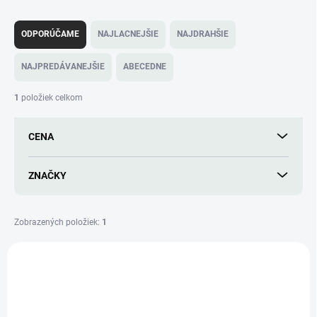
R
a
ODPORÚČAME
NAJLACNEJŠIE
NAJDRAHŠIE
d
e
NAJPREDÁVANEJŠIE
ABECEDNE
n
i
1
položiek celkom
e
p
CENA
r
o
d
ZNAČKY
u
k
t
Zobrazených položiek:
1
o
V
v
ý
TIP
TMA-20/24
p
i
s