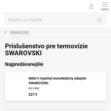
Prejsť
na
obsah
Hľadať
SWAROVSKI
Príslušenstvo pre termovízie
SWAROVSKI
Najpredávanejšie
tMA(+) tepelný monokulárny adaptér
SWAROVSKI
DO 5 DNÍ
227 €