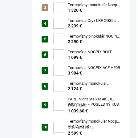
Termovízny monokulár Nocpix
LUMI L35
1 320 €
Termovízia Oryx LRF XG35 s
laserovým diaľkomerom
2 239 €
Termovízny binokulár NOCPIX
QUEST H35R
2 290 €
Termovízia NOCPIX BOLT
L35R
1 699 €
Termovízia NOCPIX ACE H50R
3 904 €
Termovízny monokulár
FALCON FQ35 2.0
2 124 €
PARD Night Stalker 4K EX
940nm LRF - POSLEDNÝ KUS
LEN 1 KUS
SKLADOM!!!
1 039,60 €
Termovízny monokulár Nocpix
VISTA H35R
NOVINKA 2024
2 599 €