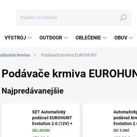
Hľadať
VÝSTROJ
OUTDOOR
OBLEČENIE
OBUV
odávače krmiva
Podávače krmiva EUROHUNT
Podávače krmiva EUROHU
Najpredávanejšie
SET Automatický
Automatick
podávač EUROHUNT
podávač kr
Evolution 2.0 (12V) +
Evolution 2.
solárny panel 12V -
batériou a 
SKLADOM
DO 5 DNÍ
POSLEDNÉ KUSY
panelom