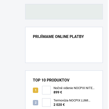
PRIJÍMAME ONLINE PLATBY
TOP 10 PRODUKTOV
Nočné videnie NOCPIX NITE
D70R
899 €
Termovízia NOCPIX LUMI
H35R
2 020 €