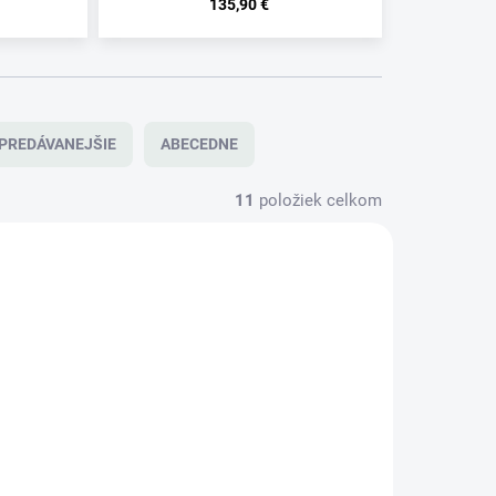
135,90 €
PREDÁVANEJŠIE
ABECEDNE
11
položiek celkom
NOVINKA
-100032
510028
TIP
DO 5 DNÍ
SKLADOM