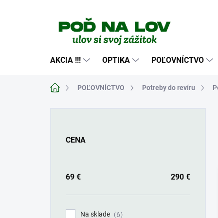
Prejsť
na
obsah
AKCIA !!!
OPTIKA
POĽOVNÍCTVO
Domov
POĽOVNÍCTVO
Potreby do revíru
P
B
o
č
CENA
n
ý
p
a
69
€
290
€
n
e
l
Na sklade
6