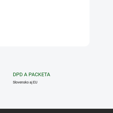
va je
pre
nie
ej,
vač
te si
časov
u od 1
o
nom
DPD A PACKETA
Slovensko aj EU