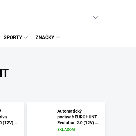
PRÁZDNY KOŠÍK
NÁKUPNÝ
KOŠÍK
ŠPORTY
ZNAČKY
NT
ý
Automatický
miva
podávač EUROHUNT
0 (12V) s
Evolution 2.0 (12V) -
solárnym
POSLEDNÉ KUSY
SKLADOM
SKLADOM!!!