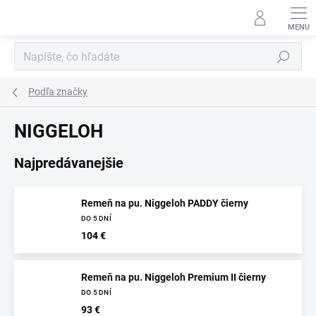
Prejsť
na
obsah
Hľadať
Podľa značky
NIGGELOH
Najpredávanejšie
Remeň na pu. Niggeloh PADDY čierny
DO 5 DNÍ
104 €
Remeň na pu. Niggeloh Premium II čierny
DO 5 DNÍ
93 €