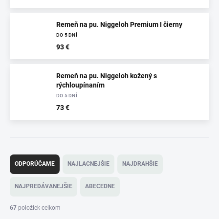
Remeň na pu. Niggeloh Premium I čierny
DO 5 DNÍ
93 €
Remeň na pu. Niggeloh kožený s
rýchloupínaním
DO 5 DNÍ
73 €
R
a
ODPORÚČAME
NAJLACNEJŠIE
NAJDRAHŠIE
d
e
NAJPREDÁVANEJŠIE
ABECEDNE
n
i
67
položiek celkom
e