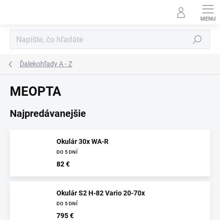
Prejsť
na
obsah
Hľadať
Ďalekohľady A - Z
MEOPTA
Najpredávanejšie
Okulár 30x WA-R
DO 5 DNÍ
82 €
Okulár S2 H-82 Vario 20-70x
DO 5 DNÍ
795 €