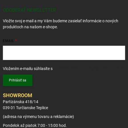
ä
t
ODOBERAŤ NEWSLETTER
i
Vložte svoj e-mail a my Vám budeme zasielať informácie o nových
e
produktoch na našom e-shope.
EMAIL
Vložením e-mailu súhlasíte s
podmienkami ochrany osobných údajov
Prihlásiť sa
SHOWROOM
Partizánska 418/14
039 01 Turčianske Teplice
(adresa na výmenu tovaru a reklamácie)
Pondelok až piatok 7:00 - 15:00 hod.