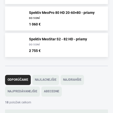
Spektiv MeoPro 80 HD 20-60×80 - priamy
DO 5 DNÍ
1 060 €
Spektiv MeoStar S2 - 82 HD - priamy
DO 5 DNÍ
2 755 €
R
a
ODPORÚČAME
NAJLACNEJŠIE
NAJDRAHŠIE
d
e
NAJPREDÁVANEJŠIE
ABECEDNE
n
i
18
položiek celkom
e
p