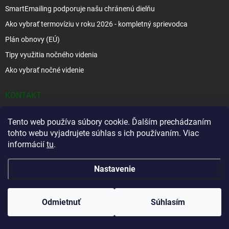
SmartEmailing podporuje našu chránenú dielňu
Ako vybrať termovíziu v roku 2026 - kompletný sprievodca
Plán obnovy (EÚ)
Tipy využitia nočného videnia
Ako vybrať nočné videnie
KONTAKT
info
@
podnalov.sk
Tento web používa súbory cookie. Ďalším prechádzaním
tohto webu vyjadrujete súhlas s ich používaním. Viac
+421907068555
informácií
tu
.
+421902479599
Nastavenie
https://www.facebook.com/www.podnalov.sk
podnalov
Odmietnuť
Súhlasím