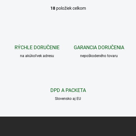
18
položiek celkom
O
v
l
á
d
a
c
RÝCHLE DORUČENIE
GARANCIA DORUČENIA
i
na akúkoľvek adresu
e
nepoškodeného tovaru
p
r
v
k
y
DPD A PACKETA
v
ý
Slovensko aj EU
p
i
s
Z
u
á
p