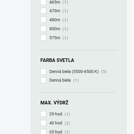
465m
1
470m
1
480m
1
800m
1
575m
1
FARBA SVETLA
Denná biela (5500-6500 K)
5
Denná biela
1
MAX. VÝDRŽ
29 hod
1
40 hod
2
65 hod
1