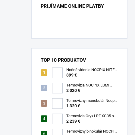
PRIJÍMAME ONLINE PLATBY
TOP 10 PRODUKTOV
Nočné videnie NOCPIX NITE
D70R
899 €
Termovízia NOCPIX LUMI
H35R
2 020 €
Termovízny monokulár Nocpix
LUMI L35
1 320 €
Termovízia Oryx LRF XG35 s
laserovým diaľkomerom
2 239 €
Termovízny binokulár NOCPIX