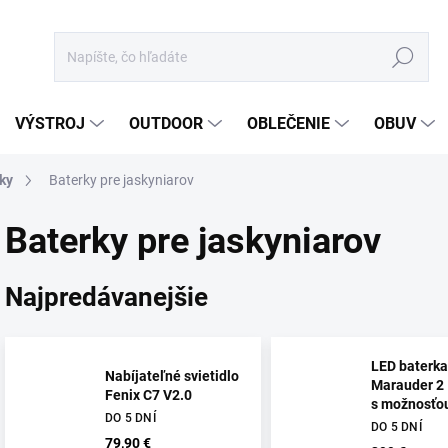
Hľadať
VÝSTROJ
OUTDOOR
OBLEČENIE
OBUV
ky
Baterky pre jaskyniarov
Baterky pre jaskyniarov
Najpredávanejšie
LED baterka
Nabíjateľné svietidlo
Marauder 2
Fenix C7 V2.0
s možnosťo
DO 5 DNÍ
bodového sv
DO 5 DNÍ
79,90 €