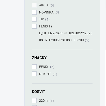
AKCIA
0
NOVINKA
3
TIP
4
FENIX I ?
E_SKFEN20261141:10:EUR:P:f!2026-
08-07-16:00,2026-08-10-08:00
5
ZNAČKY
FENIX
5
OLIGHT
1
DOSVIT
220m
1