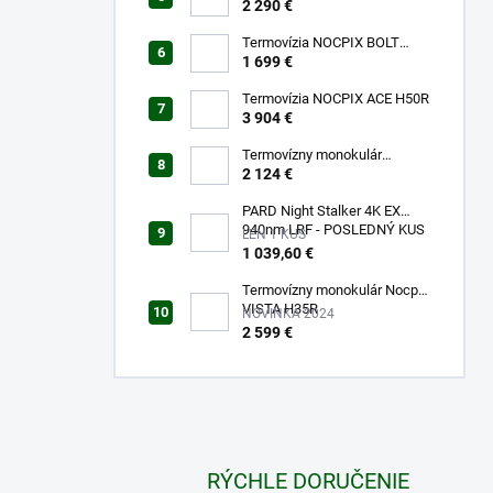
QUEST H35R
2 290 €
Termovízia NOCPIX BOLT
L35R
1 699 €
Termovízia NOCPIX ACE H50R
3 904 €
Termovízny monokulár
FALCON FQ35 2.0
2 124 €
PARD Night Stalker 4K EX
940nm LRF - POSLEDNÝ KUS
LEN 1 KUS
SKLADOM!!!
1 039,60 €
Termovízny monokulár Nocpix
VISTA H35R
NOVINKA 2024
2 599 €
RÝCHLE DORUČENIE