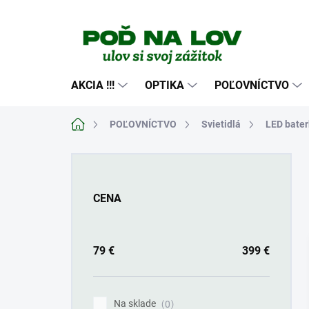
Prejsť
na
obsah
AKCIA !!!
OPTIKA
POĽOVNÍCTVO
Domov
POĽOVNÍCTVO
Svietidlá
LED bater
B
o
č
CENA
n
ý
p
a
79
€
399
€
n
e
l
Na sklade
0