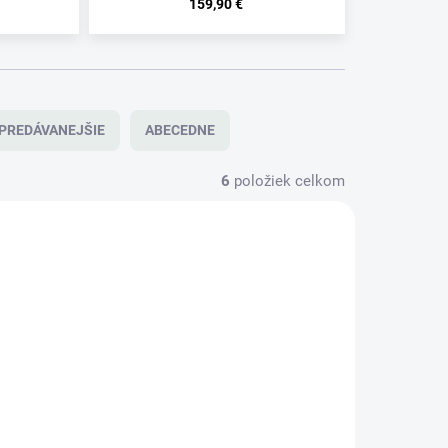
159,90 €
PREDÁVANEJŠIE
ABECEDNE
6
položiek celkom
NOVINKA
OL629
LD45R
TIP
DO 5 DNÍ
DO 5 DNÍ