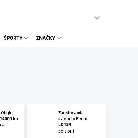
PRÁZDNY KOŠÍK
NÁKUPNÝ
KOŠÍK
ŠPORTY
ZNAČKY
 Olight
Zaostrovacie
 14000 lm
svietidlo Fenix
u
LD45R
ietenia
DO 5 DNÍ