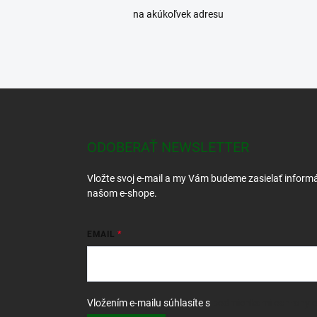
na akúkoľvek adresu
Z
á
p
ä
ODOBERAŤ NEWSLETTER
t
i
Vložte svoj e-mail a my Vám budeme zasielať inform
e
našom e-shope.
EMAIL
Vložením e-mailu súhlasíte s
podmienkami ochrany 