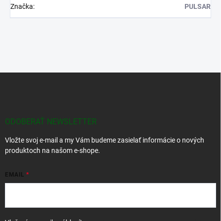
Značka
:
PULSAR
Z
á
p
ä
t
ODOBERAŤ NEWSLETTER
i
Vložte svoj e-mail a my Vám budeme zasielať informácie o nových
e
produktoch na našom e-shope.
EMAIL