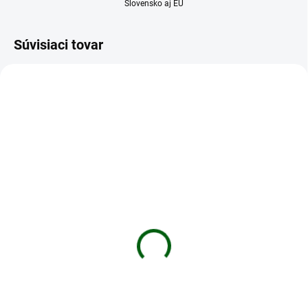
Slovensko aj EU
Súvisiaci tovar
TIP
TIP
76547
76571
DO 5 DNÍ
DO 5 DNÍ
Termovízia Pulsar
Termovízia Pulsar
Thermion 2 XP50 PRO
Thermion DUO DXP50
3 925 €
3 952 €
Do košíka
Do košíka
Termosnímač s hodnotou
Pre mnoho lovcov Thermion Duo
citlivosti NETD <25mK zaisťuje
DXP sa stane jediným variantom