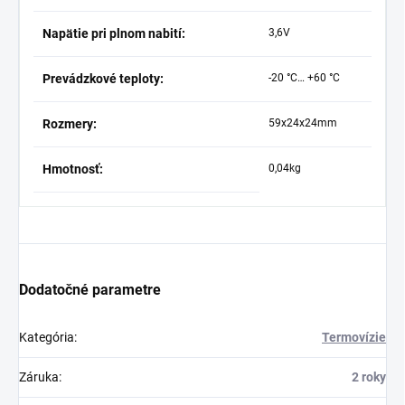
Napätie pri plnom nabití:
3,6V
Prevádzkové teploty:
-20 °C… +60 °C
Rozmery:
59x24x24mm
Hmotnosť:
0,04kg
Dodatočné parametre
Kategória
:
Termovízie
Záruka
:
2 roky