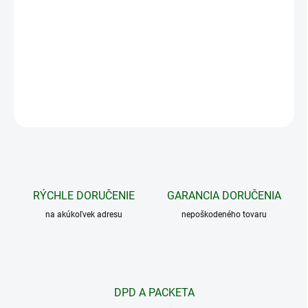
−
+
Pridať do košíka
Akumulátor pre napájanie prístrojov Pulsar Thermion, Digex.
DETAILNÉ INFORMÁCIE
OPÝTAŤ SA
STRÁŽIŤ
RÝCHLE DORUČENIE
GARANCIA DORUČENIA
na akúkoľvek adresu
nepoškodeného tovaru
DPD A PACKETA