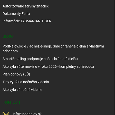
Autorizované servisy značiek
Dokumenty Fenix
Informácie TASMANIAN TIGER
BLOG
PodNalov.sk je viac než e-shop. Sme chránená dielňa s vlastným
príbehom.
SmartEmailing podporuje našu chránenú dielňu
Ako vybrať termovíziu v roku 2026 - kompletný sprievodca
Plán obnovy (EÚ)
Tipy využitia nočného videnia
Ako vybrať nočné videnie
KONTAKT
info
@
podnalov.sk