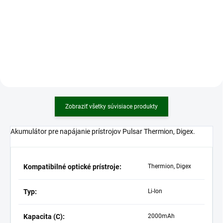
dokonalé rozpoznanie detailov aj
optiky pre lov kedykoľvek počas
v tých najnáročnejších
dňa a noci a za akýchkoľvek
poveternostných podmienkach,
poveternostných podmienok.
kedy je tepelný kontrast nízky. Aj
Thermion Duo DXP je postavený
tie najmenšie teplotné rozdiely
na najlepších riešeniach a
pozorovaných objektov sú dobre
komponentoch použitých pri
viditeľné počas silných dažďov,
vývoji optiky Pulsar, ktoré
hustej hmly alebo chladných rán,
umožňujú lepšie zvládať
čo uľahčuje rozpoznanie a
nástrahy nočného lovu. Úplná
identifikáciu zveri.
tma, dážď ani hmla nezabránia
Zobraziť všetky súvisiace produkty
Thermion Duo DXP nájsť zver a
prečítať jej trofeje. Digitálny kanál
s rozlíšením 4K poskytuje plné
Akumulátor pre napájanie prístrojov Pulsar Thermion, Digex.
farebné zobrazenie pri dennom
love.
Kompatibilné optické prístroje:
Thermion, Digex
Typ:
Li-Ion
Kapacita (C):
2000mAh