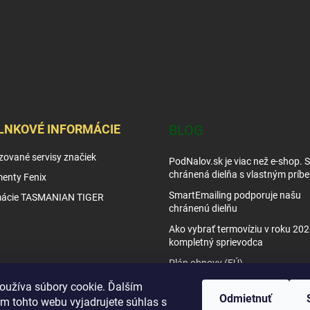
osobných údajov
LNKOVÉ INFORMÁCIE
BLOG
zované servisy značiek
PodNalov.sk je viac než e-shop. 
chránená dielňa s vlastným príb
enty Fenix
SmartEmailing podporuje našu
mácie TASMANIAN TIGER
chránenú dielňu
Ako vybrať termovíziu v roku 202
kompletný sprievodca
Plán obnovy (EÚ)
Tipy využitia nočného videnia
oužíva súbory cookie. Ďalším
Odmietnuť
m tohto webu vyjadrujete súhlas s
Ako vybrať nočné videnie