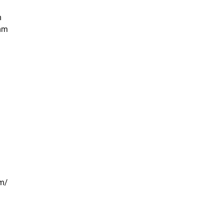
m
 mm
om/