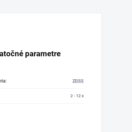
atočné parametre
ria
:
ZEISS
2 - 12 x