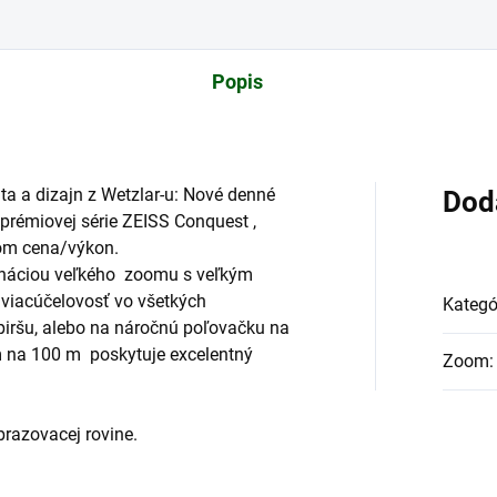
Popis
a a dizajn z Wetzlar-u: Nové denné
Dod
prémiovej série ZEISS Conquest ,
om cena/výkon.
náciou veľkého zoomu s veľkým
viacúčelovosť vo všetkých
Kategó
piršu, alebo na náročnú poľovačku na
m na 100 m poskytuje excelentný
Zoom
:
razovacej rovine.