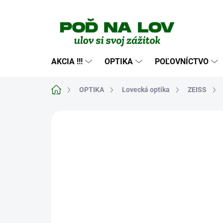
Prejsť
na
obsah
AKCIA !!!
OPTIKA
POĽOVNÍCTVO
Domov
OPTIKA
Lovecká optika
ZEISS
Neohodnotené
Podrobnosti hodn