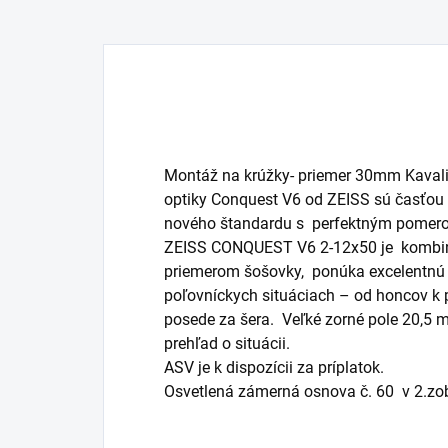
Montáž na krúžky- priemer 30mm Kavalit
optiky Conquest V6 od ZEISS sú časťou 
nového štandardu s perfektným pomer
ZEISS CONQUEST V6 2-12x50 je kombi
priemerom šošovky, ponúka excelentnú 
poľovníckych situáciach – od honcov k 
posede za šera. Veľké zorné pole 20,5 
prehľad o situácii.
ASV
je k dispozícii za príplatok.
Osvetlená zámerná osnova č.
60
v
2.zob