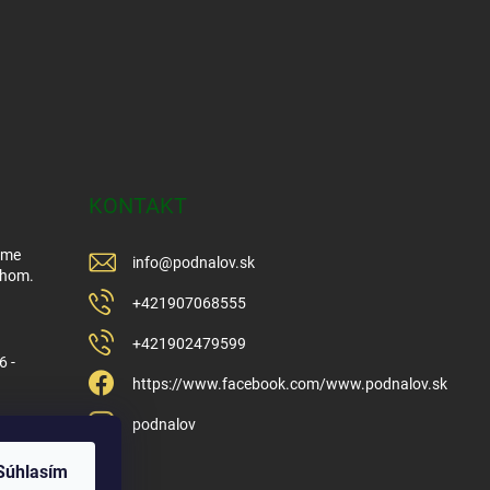
KONTAKT
Sme
info
@
podnalov.sk
ehom.
+421907068555
+421902479599
6 -
https://www.facebook.com/www.podnalov.sk
podnalov
Súhlasím