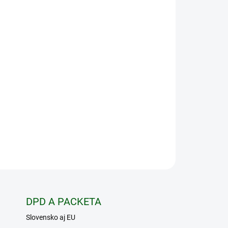
Pridať do košíka
0mm Kavalita a dizajn z Wetzlar-u: Nové denné
 sú časťou prémiovej série ZEISS Conquest ,
ktným pomerom cena/výkon.ZEISS CONQUEST V6
ľkého zoomu s veľkým priemerom šošovky,
OPÝTAŤ SA
STRÁŽIŤ
DPD A PACKETA
Slovensko aj EU