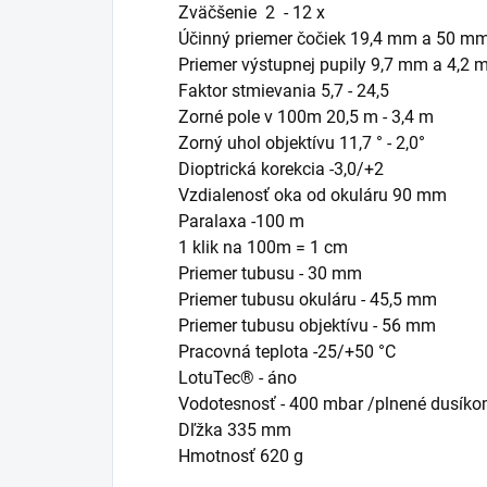
Zväčšenie 2 - 12 x
Účinný priemer čočiek 19,4 mm a 50 m
Priemer výstupnej pupily 9,7 mm a 4,2
Faktor stmievania 5,7 - 24,5
Zorné pole v 100m 20,5 m - 3,4 m
Zorný uhol objektívu 11,7 ° - 2,0°
Dioptrická korekcia -3,0/+2
Vzdialenosť oka od okuláru 90 mm
Paralaxa -100 m
1 klik na 100m = 1 cm
Priemer tubusu - 30 mm
Priemer tubusu okuláru - 45,5 mm
Priemer tubusu objektívu - 56 mm
Pracovná teplota -25/+50 °C
LotuTec® - áno
Vodotesnosť - 400 mbar /plnené dusík
Dľžka 335 mm
Hmotnosť 620 g