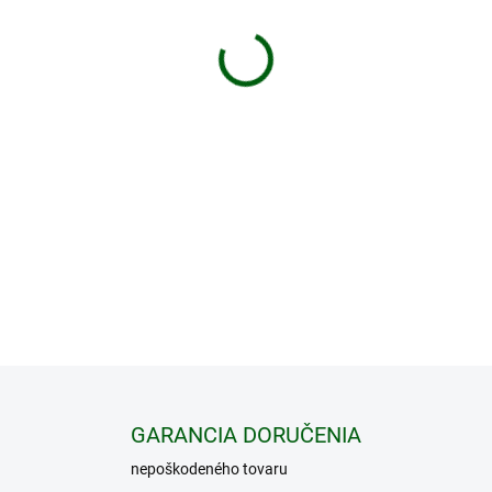
−
+
Montáž na krúžky- priemer 3
optiky Conquest V6 od ZEISS
nového štandardu s perfe
2-12x50 je kombináciou ve
ponúka excelentnú vi
DETAILNÉ INFORMÁCIE
GARANCIA DORUČENIA
nepoškodeného tovaru