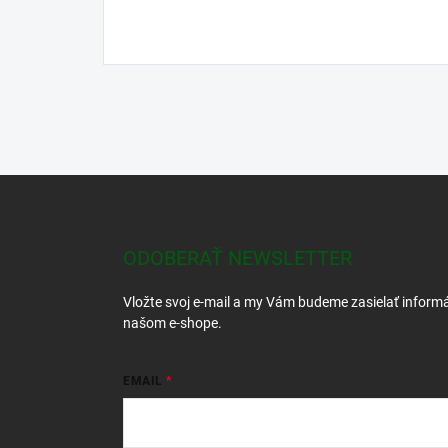
Z
á
p
ä
ODOBERAŤ NEWSLETTER
t
i
Vložte svoj e-mail a my Vám budeme zasielať inform
e
našom e-shope.
EMAIL