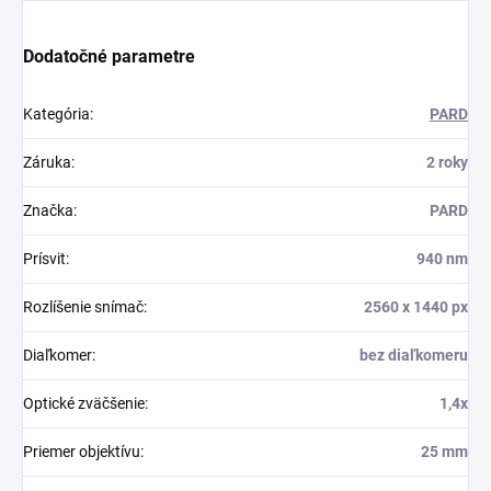
Dodatočné parametre
Kategória
:
PARD
Záruka
:
2 roky
Značka
:
PARD
Prísvit
:
940 nm
Rozlíšenie snímač
:
2560 x 1440 px
Diaľkomer
:
bez diaľkomeru
Optické zväčšenie
:
1,4x
Priemer objektívu
:
25 mm