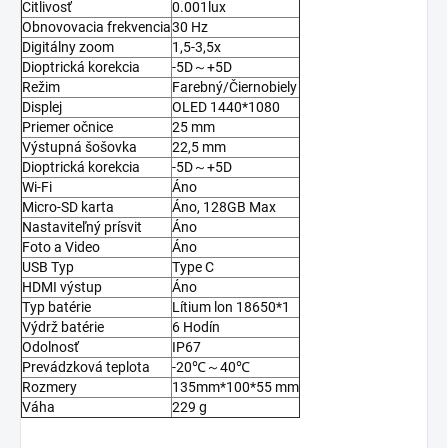
Citlivosť
0.001lux
Obnovovacia frekvencia
30 Hz
Digitálny zoom
1,5-3,5x
Dioptrická korekcia
-5D～+5D
Režim
Farebný/Čiernobiely
Displej
OLED 1440*1080
Priemer očnice
25 mm
Výstupná šošovka
22,5 mm
Dioptrická korekcia
-5D～+5D
Wi-Fi
Áno
Micro-SD karta
Áno, 128GB Max
Nastaviteľný prísvit
Áno
Foto a Video
Áno
USB Typ
Type C
HDMI výstup
Áno
Typ batérie
Lítium lon 18650*1
Výdrž batérie
6 Hodín
Odolnosť
IP67
Prevádzková teplota
-20℃～40℃
Rozmery
135mm*100*55 mm
Váha
229 g