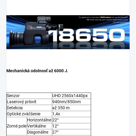
Mechanická odolnosť až 6000 J.
Senzor
UHD 2560x1440px
Laserový prísvit
940nm/850nm
Detekcia
až 350 m
Optické zväčšenie
1,4x
Horizontálne
22°
Zorné pole
Vertikálne
12°
Diagonálne
27°