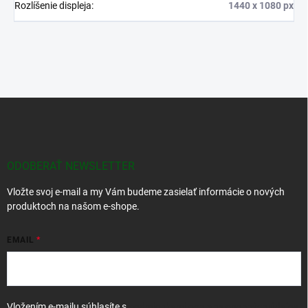
Rozlíšenie displeja
:
1440 x 1080 px
Z
á
p
ä
t
ODOBERAŤ NEWSLETTER
i
Vložte svoj e-mail a my Vám budeme zasielať informácie o nových
e
produktoch na našom e-shope.
EMAIL
Vložením e-mailu súhlasíte s
podmienkami ochrany osobných údajov