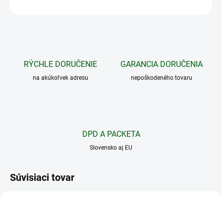
OPÝTAŤ SA
STRÁŽIŤ
RÝCHLE DORUČENIE
GARANCIA DORUČENIA
na akúkoľvek adresu
nepoškodeného tovaru
DPD A PACKETA
Slovensko aj EU
Súvisiaci tovar
NOVINKA
XTAR 18650
3500MAH
TIP