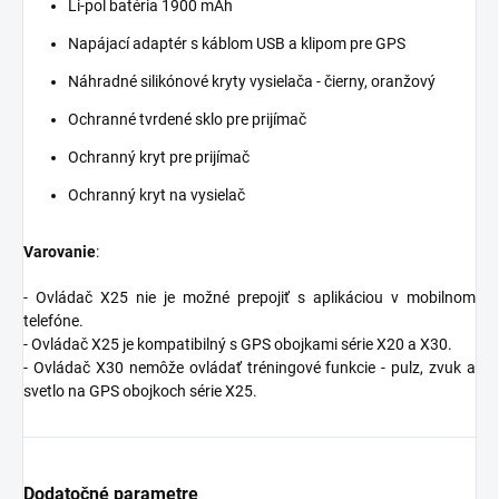
Li-pol batéria 1900 mAh
Napájací adaptér s káblom USB a klipom pre GPS
Náhradné silikónové kryty vysielača
- čierny, oranžový
Ochranné tvrdené sklo pre prijímač
Ochranný kryt pre prijímač
Ochranný kryt na vysielač
Varovanie
:
- Ovládač X25 nie je možné prepojiť s aplikáciou v mobilnom
telefóne.
- Ovládač X25 je kompatibilný s GPS obojkami série X20 a X30.
- Ovládač X30 nemôže ovládať tréningové funkcie - pulz, zvuk a
svetlo na GPS obojkoch série X25.
Dodatočné parametre