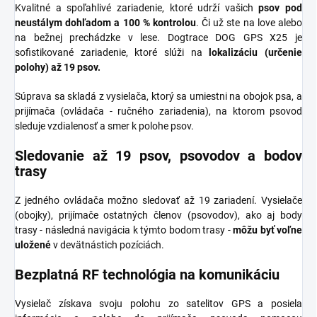
Kvalitné a spoľahlivé zariadenie, ktoré udrží vašich
psov pod
neustálym dohľadom a 100 % kontrolou
. Či už ste na love alebo
na bežnej prechádzke v lese. Dogtrace DOG GPS X25 je
sofistikované zariadenie, ktoré slúži na
lokalizáciu (určenie
polohy) až 19 psov.
Súprava sa skladá z vysielača, ktorý sa umiestni na obojok psa, a
prijímača (ovládača - ručného zariadenia), na ktorom psovod
sleduje vzdialenosť a smer k polohe psov.
Sledovanie až 19 psov, psovodov a bodov
trasy
Z jedného ovládača možno sledovať až 19 zariadení. Vysielače
(obojky), prijímače ostatných členov (psovodov), ako aj body
trasy - následná navigácia k týmto bodom trasy -
môžu byť voľne
uložené
v devätnástich pozíciách.
Bezplatná RF technológia na komunikáciu
Vysielač získava svoju polohu zo satelitov GPS a posiela