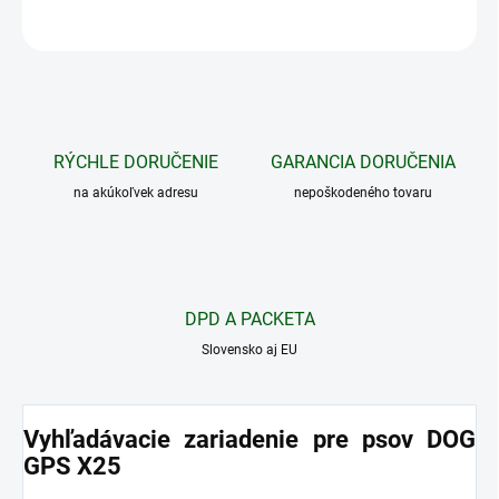
OPÝTAŤ SA
STRÁŽIŤ
RÝCHLE DORUČENIE
GARANCIA DORUČENIA
na akúkoľvek adresu
nepoškodeného tovaru
DPD A PACKETA
Slovensko aj EU
Vyhľadávacie zariadenie pre psov DOG
GPS X25