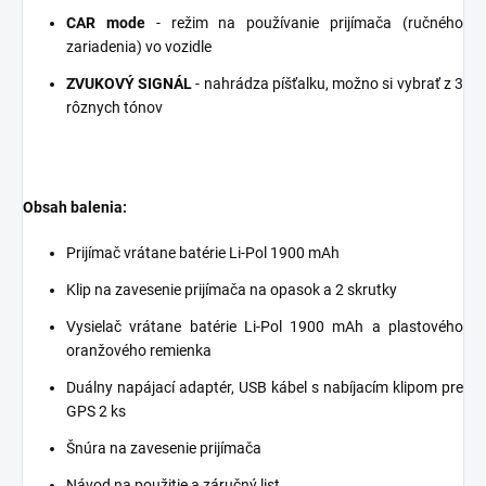
CAR mode
- režim na používanie prijímača (ručného
zariadenia) vo vozidle
ZVUKOVÝ SIGNÁL
- nahrádza píšťalku, možno si vybrať z 3
rôznych tónov
Obsah balenia:
Prijímač vrátane batérie Li-Pol 1900 mAh
Klip na zavesenie prijímača na opasok a 2 skrutky
Vysielač vrátane batérie Li-Pol 1900 mAh a plastového
oranžového remienka
Duálny napájací adaptér, USB kábel s nabíjacím klipom pre
GPS 2 ks
Šnúra na zavesenie prijímača
Návod na použitie a záručný list