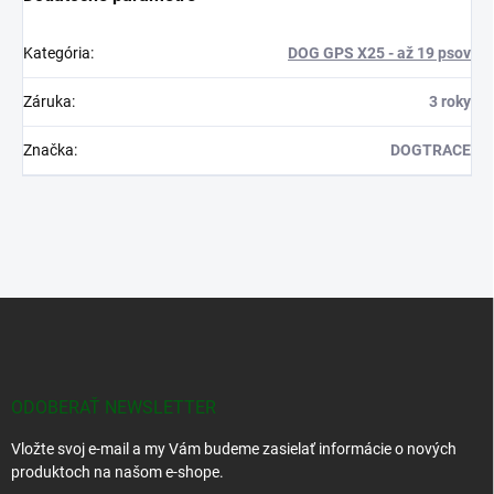
Kategória
:
DOG GPS X25 - až 19 psov
Záruka
:
3 roky
Značka
:
DOGTRACE
Z
á
p
ä
t
ODOBERAŤ NEWSLETTER
i
Vložte svoj e-mail a my Vám budeme zasielať informácie o nových
e
produktoch na našom e-shope.