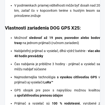
V podmienkach priamej viditeľnosti môže byť dosah nad 20
km, zatiaľ čo v kopcovitom teréne s hustým lesom sa
prirodzene znižuje
Vlastnosti zariadenia DOG GPS X25:
Možnosť
sledovať až 19 psov, psovodov alebo bodov
trasy
na jednom prijímači (ručnom zariadení)
Nabíjateľný prijímač a vysielač, dlhá výdrž batérie -
viac ako
40 hodín prevádzky
Čas nabíjania je približne 3 hodiny - prijímač a vysielač sa
môžu nabíjať súčasne
Najmodernejšia technológia
s vysokou citlivosťou GPS
v
prijímači aj vysielači
LoRa™
GPS obojok pre psov s najvyššou možnou kvalitou
a
spoľahlivosťou prenosu údajov
Prijímač a vysielač sú
100 % vodotesné
, vyrobené z