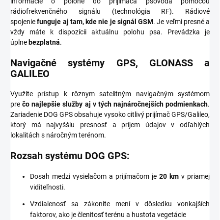
informácie o polohe do prijímača psovoda pomocou
rádiofrekvenčného signálu (technológia RF). Rádiové
spojenie
funguje aj tam, kde nie je signál GSM
. Je veľmi presné a
vždy máte k dispozícii aktuálnu polohu psa. Prevádzka je
úplne
bezplatná
.
Navigačné systémy GPS, GLONASS a
GALILEO
Využite prístup k rôznym satelitným navigačným systémom
pre
čo najlepšie služby aj v tých najnáročnejších podmienkach
.
Zariadenie DOG GPS obsahuje vysoko citlivý prijímač GPS/Galileo,
ktorý má najvyššiu presnosť a príjem údajov v odľahlých
lokalitách s náročným terénom.
Rozsah systému DOG GPS:
Dosah medzi vysielačom a prijímačom je
20 km
v priamej
viditeľnosti.
Vzdialenosť sa zákonite mení v dôsledku vonkajších
faktorov, ako je členitosť terénu a hustota vegetácie