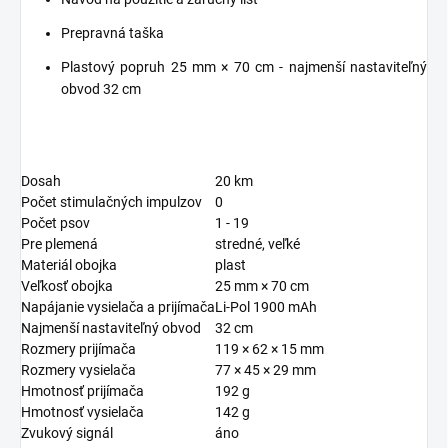
Prepravná taška
Plastový popruh 25 mm × 70 cm - najmenší nastaviteľný
obvod 32 cm
Dosah
20 km
Počet stimulačných impulzov
0
Počet psov
1 - 19
Pre plemená
stredné, veľké
Materiál obojka
plast
Veľkosť obojka
25 mm × 70 cm
Napájanie vysielača a prijímača
Li-Pol 1900 mAh
Najmenší nastaviteľný obvod
32 cm
Rozmery prijímača
119 × 62 × 15 mm
Rozmery vysielača
77 × 45 × 29 mm
Hmotnosť prijímača
192 g
Hmotnosť vysielača
142 g
Zvukový signál
áno