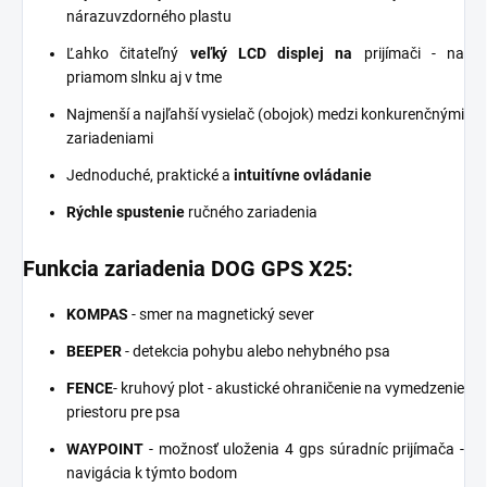
nárazuvzdorného plastu
Ľahko čitateľný
veľký LCD displej na
prijímači - na
priamom slnku aj v tme
Najmenší a najľahší vysielač (obojok) medzi konkurenčnými
zariadeniami
Jednoduché, praktické a
intuitívne ovládanie
Rýchle spustenie
ručného zariadenia
Funkcia zariadenia DOG GPS X25:
KOMPAS
- smer na magnetický sever
BEEPER
- detekcia pohybu alebo nehybného psa
FENCE
- kruhový plot - akustické ohraničenie na vymedzenie
priestoru pre psa
WAYPOINT
- možnosť uloženia 4 gps súradníc prijímača -
navigácia k týmto bodom