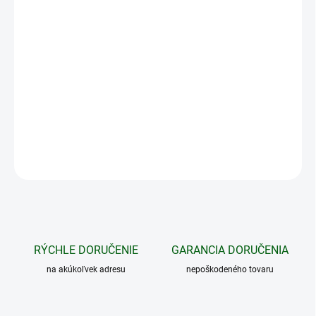
−
+
Pridať do košíka
Vortex libela LO PRO BUBBLEVEL na dennú optiku 34 mm -
jednoduchá libela (vodováha) určená na uvedenie zariadenia do
vodorovnej polohy pred každou akciou.
DETAILNÉ INFORMÁCIE
OPÝTAŤ SA
STRÁŽIŤ
RÝCHLE DORUČENIE
GARANCIA DORUČENIA
na akúkoľvek adresu
nepoškodeného tovaru