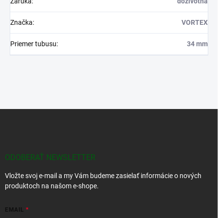
Záruka
:
doživotná
Značka
:
VORTEX
Priemer tubusu
:
34 mm
Z
á
p
ä
t
ODOBERAŤ NEWSLETTER
i
Vložte svoj e-mail a my Vám budeme zasielať informácie o nových
e
produktoch na našom e-shope.
EMAIL