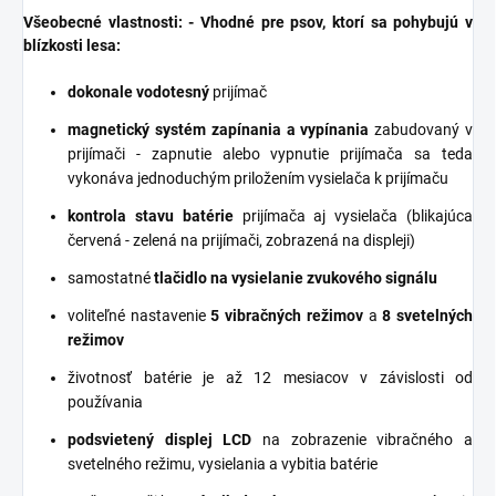
Všeobecné vlastnosti: - Vhodné pre psov, ktorí sa pohybujú v
blízkosti lesa:
dokonale vodotesný
prijímač
magnetický systém zapínania a vypínania
zabudovaný v
prijímači - zapnutie alebo vypnutie prijímača sa teda
vykonáva jednoduchým priložením vysielača k prijímaču
kontrola stavu batérie
prijímača aj vysielača (blikajúca
červená - zelená na prijímači, zobrazená na displeji)
samostatné
tlačidlo na vysielanie zvukového signálu
voliteľné nastavenie
5 vibračných režimov
a
8 svetelných
režimov
životnosť batérie je až 12 mesiacov v závislosti od
používania
podsvietený displej LCD
na zobrazenie vibračného a
svetelného režimu, vysielania a vybitia batérie