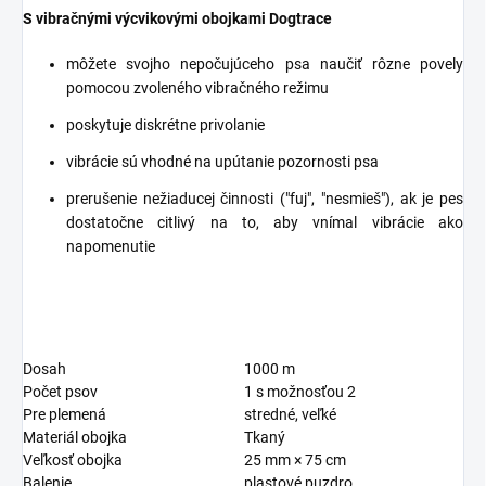
S vibračnými výcvikovými obojkami Dogtrace
môžete svojho nepočujúceho psa naučiť rôzne povely
pomocou zvoleného vibračného režimu
poskytuje diskrétne privolanie
vibrácie sú vhodné na upútanie pozornosti psa
prerušenie nežiaducej činnosti ("fuj", "nesmieš"), ak je pes
dostatočne citlivý na to, aby vnímal vibrácie ako
napomenutie
Dosah
1000 m
Počet psov
1 s možnosťou 2
Pre plemená
stredné, veľké
Materiál obojka
Tkaný
Veľkosť obojka
25 mm × 75 cm
Balenie
plastové puzdro