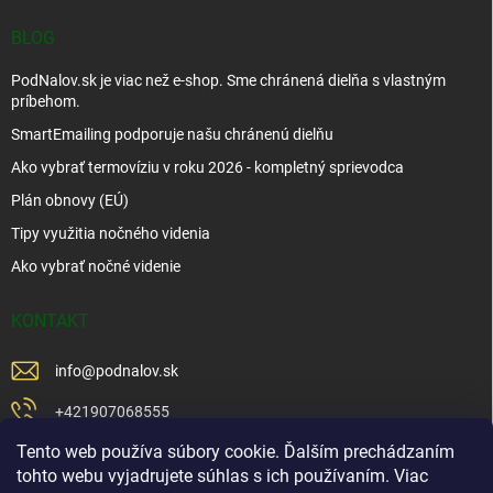
BLOG
PodNalov.sk je viac než e-shop. Sme chránená dielňa s vlastným
príbehom.
SmartEmailing podporuje našu chránenú dielňu
Ako vybrať termovíziu v roku 2026 - kompletný sprievodca
Plán obnovy (EÚ)
Tipy využitia nočného videnia
Ako vybrať nočné videnie
KONTAKT
info
@
podnalov.sk
+421907068555
Tento web používa súbory cookie. Ďalším prechádzaním
+421902479599
tohto webu vyjadrujete súhlas s ich používaním. Viac
https://www.facebook.com/www.podnalov.sk