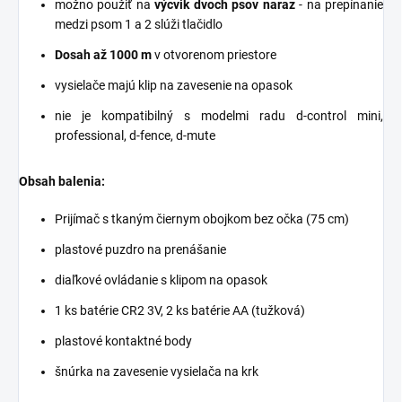
možno použiť na
výcvik dvoch psov naraz
- na prepínanie
medzi psom 1 a 2 slúži tlačidlo
Dosah až 1000 m
v otvorenom priestore
vysielače majú klip na zavesenie na opasok
nie je kompatibilný s modelmi radu d-control mini,
professional, d-fence, d-mute
Obsah balenia:
Prijímač s tkaným čiernym obojkom bez očka (75 cm)
plastové puzdro na prenášanie
diaľkové ovládanie s klipom na opasok
1 ks batérie CR2 3V, 2 ks batérie AA (tužková)
plastové kontaktné body
šnúrka na zavesenie vysielača na krk