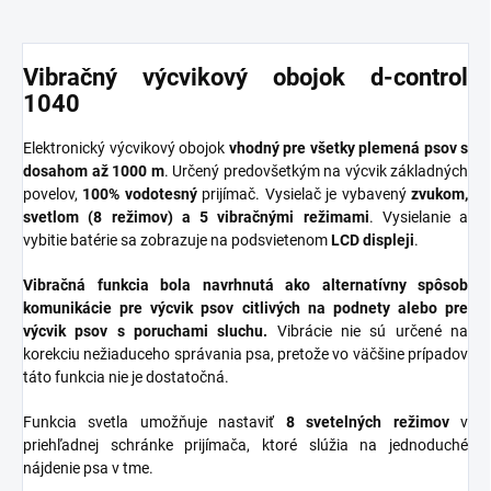
Vibračný výcvikový obojok d-control
1040
Elektronický výcvikový obojok
vhodný pre všetky plemená psov s
dosahom až 1000 m
. Určený predovšetkým na výcvik základných
povelov,
100% vodotesný
prijímač. Vysielač je vybavený
zvukom,
svetlom (8 režimov) a 5 vibračnými režimami
. Vysielanie a
vybitie batérie sa zobrazuje na podsvietenom
LCD displeji
.
Vibračná funkcia bola navrhnutá ako alternatívny spôsob
komunikácie pre výcvik psov citlivých na podnety alebo pre
výcvik psov s poruchami sluchu.
Vibrácie nie sú určené na
korekciu nežiaduceho správania psa, pretože vo väčšine prípadov
táto funkcia nie je dostatočná.
Funkcia svetla umožňuje nastaviť
8 svetelných režimov
v
priehľadnej schránke prijímača, ktoré slúžia na jednoduché
nájdenie psa v tme.