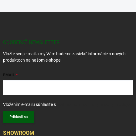
Z
á
p
ä
t
ODOBERAŤ NEWSLETTER
i
Vložte svoj e-mail a my Vám budeme zasielať informácie o nových
e
produktoch na našom e-shope.
EMAIL
Vložením e-mailu súhlasíte s
podmienkami ochrany osobných údajov
Prihlásiť sa
SHOWROOM