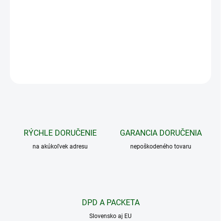
Funkcia svetla umožňuje nastaviť
8 svetelných režimov
v
priehľadnej schránke prijímača, ktoré slúžia na jednoduché
nájdenie psa v tme.
DETAILNÉ INFORMÁCIE
OPÝTAŤ SA
STRÁŽIŤ
RÝCHLE DORUČENIE
GARANCIA DORUČENIA
na akúkoľvek adresu
nepoškodeného tovaru
DPD A PACKETA
Slovensko aj EU