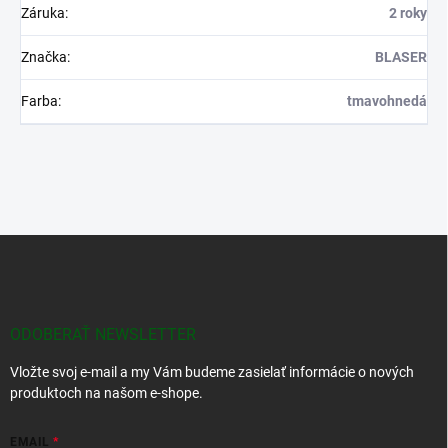
Záruka
:
2 roky
Značka
:
BLASER
Farba
:
tmavohnedá
Z
á
p
ä
t
ODOBERAŤ NEWSLETTER
i
Vložte svoj e-mail a my Vám budeme zasielať informácie o nových
e
produktoch na našom e-shope.
EMAIL