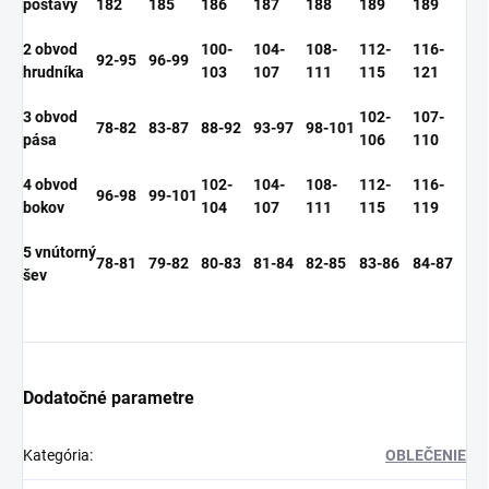
postavy
182
185
186
187
188
189
189
2 obvod
100-
104-
108-
112-
116-
92-95
96-99
hrudníka
103
107
111
115
121
3 obvod
102-
107-
78-82
83-87
88-92
93-97
98-101
pása
106
110
4 obvod
102-
104-
108-
112-
116-
96-98
99-101
bokov
104
107
111
115
119
5 vnútorný
78-81
79-82
80-83
81-84
82-85
83-86
84-87
šev
Dodatočné parametre
Kategória
:
OBLEČENIE