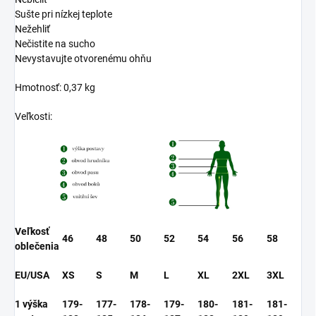
Sušte pri nízkej teplote
Nežehliť
Nečistite na sucho
Nevystavujte otvorenému ohňu
Hmotnosť: 0,37 kg
Veľkosti:
Veľkosť
46
48
50
52
54
56
58
oblečenia
EU/USA
XS
S
M
L
XL
2XL
3XL
1 výška
179-
177-
178-
179-
180-
181-
181-