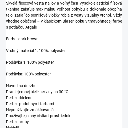
Skvelá fleecová vesta na lov a voľný čas! Vysoko elastická flísová
tkanina zaisťuje maximálnu voľnosť pohybu a dokonale obopína
telo, zatiaľ čo semišové vložky robia z vesty vizuálny vrchol. Vždy
vhodne oblečená – v klasickom Blaser looku v tmavohnedej farbe
s potlačou Argali!
Farba: dark brown
Vrchný materiál 1: 100% polyester
Podšívka 1: 100% polyester
Podšívka: 100% polyester
Návod na údržbu:
Pranie jemnej bielizne/vlny na 30 °C
Perte oddelene
Perte s podobnými farbami
Nepoužívajte zmäkčovadlá
Používajte jemný čistiaci prostriedok
Perte naruby
Nebieliť