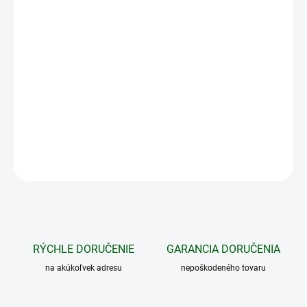
MOŽNOSTI
DORUČENIA
−
+
Pridať do košíka
Modernizácia (upgrade) stavajúceho termovízneho monokulára
Telos XG50 na model Telos LRF XP50.
DETAILNÉ INFORMÁCIE
OPÝTAŤ SA
STRÁŽIŤ
RÝCHLE DORUČENIE
GARANCIA DORUČENIA
na akúkoľvek adresu
nepoškodeného tovaru