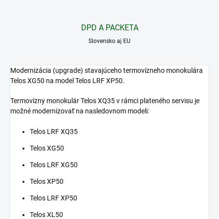
DPD A PACKETA
Slovensko aj EU
Modernizácia (upgrade) stavajúceho termovízneho monokulára
Telos XG50 na model Telos LRF XP50.
Termovízny monokulár Telos XQ35 v rámci plateného servisu je
možné modernizovať na nasledovnom modeli:
Telos LRF XQ35
Telos XG50
Telos LRF XG50
Telos XP50
Telos LRF XP50
Telos XL50