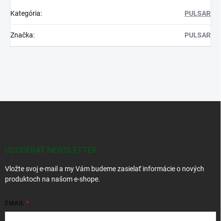
Kategória
:
PULSAR
Značka
:
PULSAR
Z
á
p
ä
t
ODOBERAŤ NEWSLETTER
i
Vložte svoj e-mail a my Vám budeme zasielať informácie o nových
e
produktoch na našom e-shope.
EMAIL