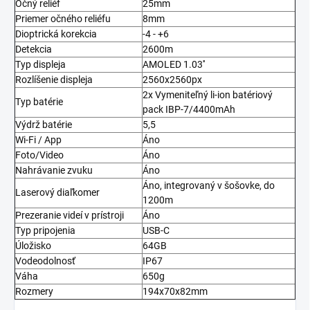
Očný reliéf
25mm
Priemer očného reliéfu
8mm
Dioptrická korekcia
-4 - +6
Detekcia
2600m
Typ displeja
AMOLED 1.03''
Rozlíšenie displeja
2560x2560px
2x Vymeniteľný li-ion batériový
Typ batérie
pack IBP-7/4400mAh
Výdrž batérie
5,5
Wi-Fi / App
Áno
Foto/Video
Áno
Nahrávanie zvuku
Áno
Áno, integrovaný v šošovke, do
Laserový diaľkomer
1200m
Prezeranie videí v prístroji
Áno
Typ pripojenia
USB-C
Úložisko
64GB
Vodeodolnosť
IP67
Váha
650g
Rozmery
194x70x82mm