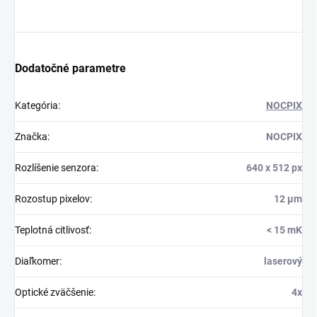
Dodatočné parametre
Kategória
:
NOCPIX
Značka
:
NOCPIX
Rozlíšenie senzora
:
640 x 512 px
Rozostup pixelov
:
12 µm
Teplotná citlivosť
:
< 15 mK
Diaľkomer
:
laserový
Optické zväčšenie
:
4x