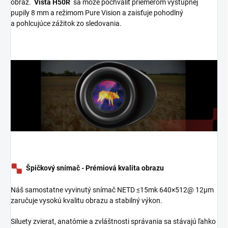
obraz.
Vista H50R
sa môže pochváliť priemerom výstupnej
pupily 8 mm a režimom Pure Vision a zaisťuje pohodlný
a
pohlcujúce zážitok zo sledovania.
Špičkový snímač - Prémiová kvalita obrazu
Náš samostatne vyvinutý snímač NETD ≤15mk 640×512@ 12µm
zaručuje vysokú kvalitu obrazu a stabilný výkon.
Siluety zvierat, anatómie a zvláštnosti správania sa stávajú ľahko