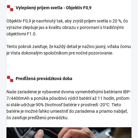
Vylepšený príjem svetla - Objektív F0,9
Objektív F0,9 je navrhnutý tak, aby zvýšil príjem svetla o 20 %, čo
výrazne zlepšuje jas a kvalitu obrazu v porovnaní s tradičnými
objektívmi F1.0.
Tento pokrok zaisťuje, že každý detail je naživo jasný, vďaka čomu
je Vista dokonalým spoločníkom pre nočné pozorovanie.
Predĺžená prevádzková doba
Naše zariadenie je vybavené dvoma vymeniteľnými batériami IBP-
7/4400mAh a ponúka pôsobivú výdrž batérií až 11 hodín,
pričom
si stále udržuje 90% životnosť batérie v prostredí -20
°C
. Tieto
batérie je možné ľahko umiestniť do zariadenia a priamo nabíjať,
čo zaisťuje predĺženú prevádzku.