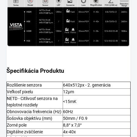
Špecifikácia Produktu
Rozlíšenie senzora
640x512px - 2. generácia
Veľkosť pixelu
12µm
NETD - Citlivosť senzora na
<15mK
teplotné rozdiely
Obnovovacia frekvencia (Hz)
60Hz
Šošovka objektívu (mm)
50mm / F0.9
Zorné pole
8,8° x 7,0°
Digitálne zväčšenie
4x-40x