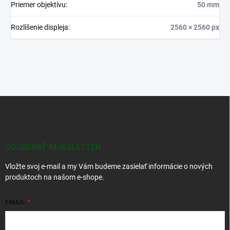
Priemer objektívu
:
50 mm
Rozlíšenie displeja
:
2560 × 2560 px
Z
á
p
ä
t
ODOBERAŤ NEWSLETTER
i
Vložte svoj e-mail a my Vám budeme zasielať informácie o nových
e
produktoch na našom e-shope.
EMAIL