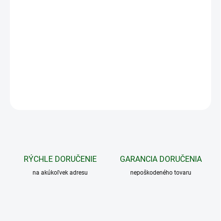
Séria
Thunder 3.0
disponuje
inteligentnou bezzávierkovou
korekciou
(HSIS), ktorá sa pomocou AI (umelej inteligencie)
prispôsobí počas používania. Zariadenie tiež využíva
funkciu
Image Pro 2.0
, ktorá výrazne zlepšuje spracovanie a
vykresľovanie obrazu.
DETAILNÉ INFORMÁCIE
OPÝTAŤ SA
STRÁŽIŤ
RÝCHLE DORUČENIE
GARANCIA DORUČENIA
na akúkoľvek adresu
nepoškodeného tovaru