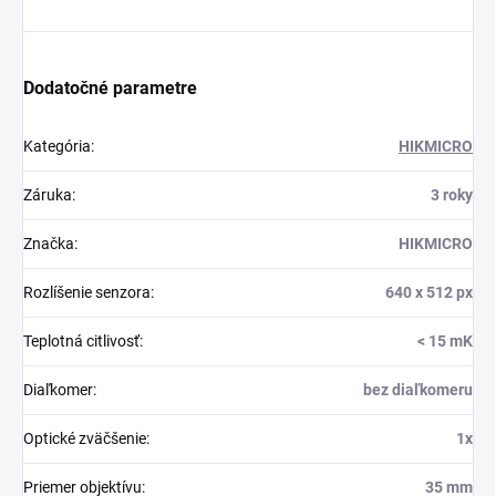
Dodatočné parametre
Kategória
:
HIKMICRO
Záruka
:
3 roky
Značka
:
HIKMICRO
Rozlíšenie senzora
:
640 x 512 px
Teplotná citlivosť
:
< 15 mK
Diaľkomer
:
bez diaľkomeru
Optické zväčšenie
:
1x
Priemer objektívu
:
35 mm