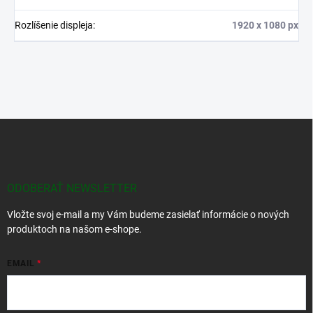
Rozlíšenie displeja
:
1920 x 1080 px
Z
á
p
ä
t
ODOBERAŤ NEWSLETTER
i
Vložte svoj e-mail a my Vám budeme zasielať informácie o nových
e
produktoch na našom e-shope.
EMAIL