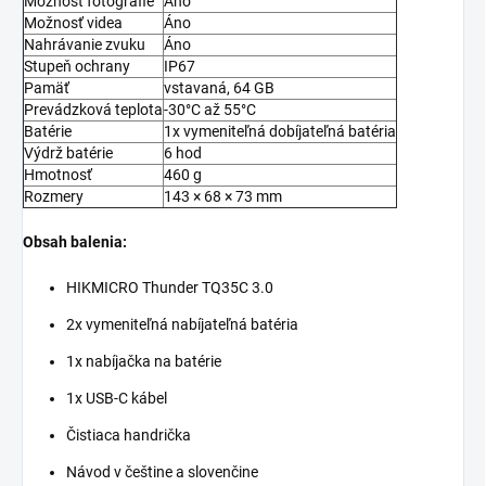
Možnosť fotografie
Áno
Možnosť videa
Áno
Nahrávanie zvuku
Áno
Stupeň ochrany
IP67
Pamäť
vstavaná, 64 GB
Prevádzková teplota
-30°C až 55°C
Batérie
1x vymeniteľná dobíjateľná batéria
Výdrž batérie
6 hod
Hmotnosť
460 g
Rozmery
143 × 68 × 73 mm
Obsah balenia:
HIKMICRO Thunder TQ35C 3.0
2x vymeniteľná
nabíjateľná
batéria
1x nabíjačka na batérie
1x USB-C kábel
Čistiaca
handrička
Návod v češtine a slovenčine