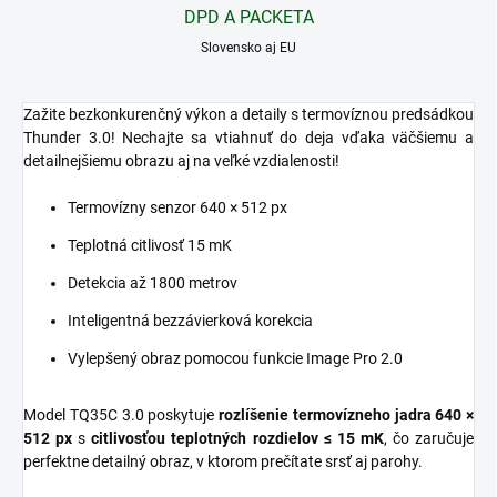
DPD A PACKETA
Slovensko aj EU
Zažite bezkonkurenčný výkon a detaily s termovíznou predsádkou
Thunder 3.0! Nechajte sa vtiahnuť do deja vďaka väčšiemu a
detailnejšiemu obrazu aj na veľké vzdialenosti!
Termovízny senzor 640 × 512 px
Teplotná citlivosť 15 mK
Detekcia až 1800 metrov
Inteligentná bezzávierková korekcia
Vylepšený obraz pomocou funkcie Image Pro 2.0
Model TQ35C 3.0 poskytuje
rozlíšenie termovízneho jadra 640 ×
512 px
s
citlivosťou teplotných rozdielov ≤ 15 mK
, čo zaručuje
perfektne detailný obraz, v ktorom prečítate srsť aj parohy.