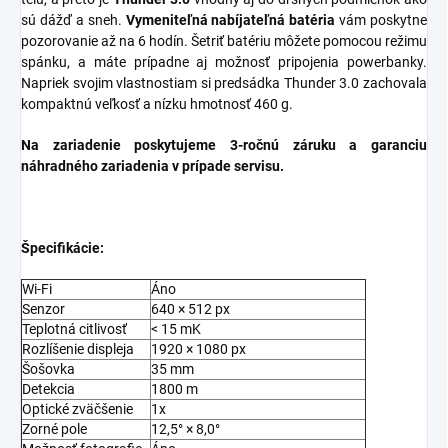
sú dážď a sneh.
Vymeniteľná nabíjateľná batéria
vám poskytne
pozorovanie až na 6 hodín. Šetriť batériu môžete pomocou režimu
spánku, a máte prípadne aj možnosť pripojenia powerbanky.
Napriek svojim vlastnostiam si predsádka Thunder 3.0 zachovala
kompaktnú veľkosť a nízku hmotnosť 460 g.
Na zariadenie poskytujeme 3-ročnú záruku a garanciu
náhradného zariadenia v prípade servisu.
Špecifikácie:
Wi-Fi
Áno
Senzor
640 × 512 px
Teplotná citlivosť
< 15 mK
Rozlíšenie displeja
1920 × 1080 px
Šošovka
35 mm
Detekcia
1800 m
Optické zväčšenie
1x
Zorné pole
12,5° × 8,0°