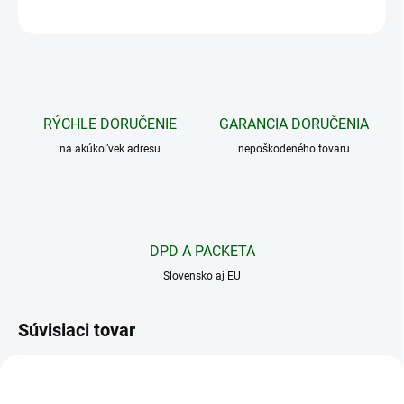
OPÝTAŤ SA
STRÁŽIŤ
RÝCHLE DORUČENIE
GARANCIA DORUČENIA
na akúkoľvek adresu
nepoškodeného tovaru
DPD A PACKETA
Slovensko aj EU
Súvisiaci tovar
NOVINKA
XTAR 18650
3500MAH
TIP