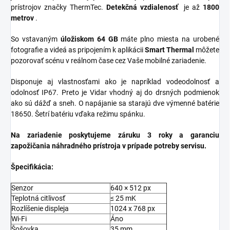
prístrojov značky ThermTec.
Detekčná vzdialenosť
je až
1800
metrov
.
So vstavaným
úložiskom 64 GB
máte plno miesta na urobené
fotografie a videá as pripojením k aplikácii
Smart Thermal
môžete
pozorovať scénu v reálnom čase cez Vaše mobilné zariadenie.
Disponuje aj vlastnosťami ako je napríklad vodeodolnosť a
odolnosť IP67. Preto je Vidar vhodný aj do drsných podmienok
ako sú dážď a sneh. O napájanie sa starajú dve výmenné batérie
18650. Šetrí batériu vďaka režimu spánku.
Na zariadenie poskytujeme záruku 3 roky a garanciu
zapožičania náhradného prístroja v prípade potreby servisu.
Špecifikácia:
Senzor
640 × 512 px
Teplotná citlivosť
≤ 25 mK
Rozlíšenie displeja
1024 x 768 px
Wi-Fi
Áno
Šošovka
35 mm