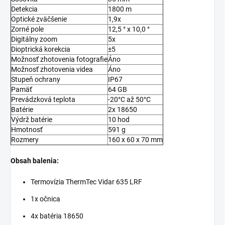
Detekcia
1800 m
Optické zväčšenie
1,9x
Zorné pole
12,5 ° x 10,0 °
Digitálny zoom
5x
Dioptrická korekcia
±5
Možnosť zhotovenia fotografie
Áno
Možnosť zhotovenia videa
Áno
Stupeň ochrany
IP67
Pamäť
64 GB
Prevádzková teplota
-20°C až 50°C
Batérie
2x 18650
Výdrž batérie
10 hod
Hmotnosť
591 g
Rozmery
160 x 60 x 70 mm
Obsah balenia:
Termovízia ThermTec Vidar 635 LRF
1x očnica
4x batéria 18650