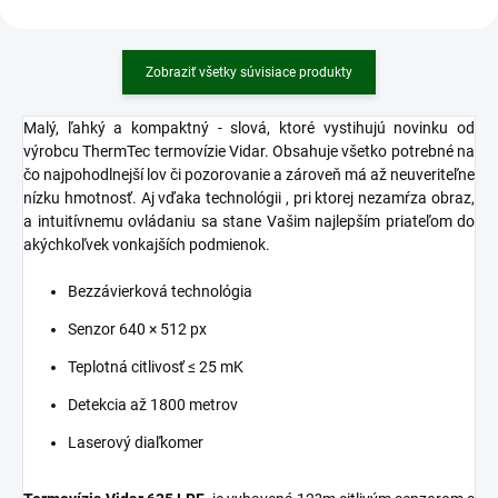
všetko dávalo zmysel.
Zobraziť všetky súvisiace produkty
Malý, ľahký a kompaktný - slová, ktoré vystihujú novinku od
výrobcu ThermTec termovízie Vidar. Obsahuje všetko potrebné na
čo najpohodlnejší lov či pozorovanie a zároveň má až neuveriteľne
nízku hmotnosť. Aj vďaka technológii , pri ktorej nezamŕza obraz,
a intuitívnemu ovládaniu sa stane Vašim najlepším priateľom do
akýchkoľvek vonkajších podmienok.
Bezzávierková technológia
Senzor 640 × 512 px
Teplotná citlivosť ≤ 25 mK
Detekcia až 1800 metrov
Laserový diaľkomer