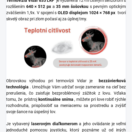
Termovízia Vidar 635
LRF
je vybavená 12?m citlivým senzorom s
rozlíšením
640 × 512 px
a
35 mm šošovkou
s pevným optickým
zväčšením 1,9x. V spojení s
OLED displejom 1024 × 768 px
tvorí
skvelý obraz pri zlom počasí aj za úplnej tmy.
Obrovskou výhodou pri termovízii Vidar je
bezzávierková
technológia
. Umožňuje Vám udržať svoje zameranie na cieľ bez
prerušenia, čo zaisťuje bezproblémový zážitok z lovu. Vďaka
tomu, že prístroj
kontinuálne sníma
, môžete pri love robiť rýchle
rozhodnutia, prispôsobiť sa meniacemu sa prostrediu a zvýšiť
svoje šance na úspešný lov.
Je vybavený
laserovým diaľkomerom
a jeho ovládanie je veľmi
jednoduché pomocou joysticku, ktorý poznáme už od iných