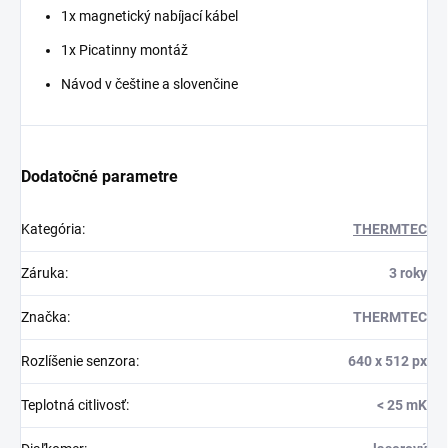
1x magnetický nabíjací kábel
1x Picatinny montáž
Návod v češtine a slovenčine
Dodatočné parametre
Kategória
:
THERMTEC
Záruka
:
3 roky
Značka
:
THERMTEC
Rozlíšenie senzora
:
640 x 512 px
Teplotná citlivosť
:
< 25 mK