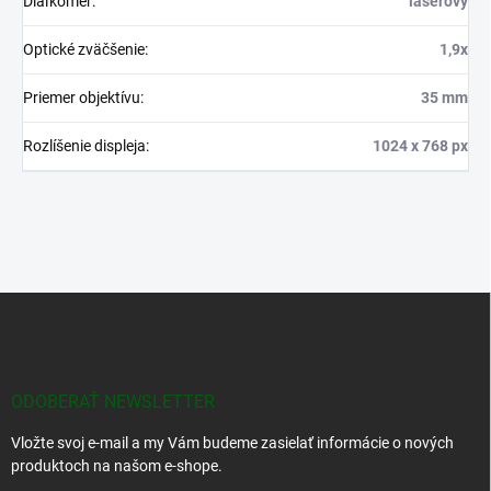
Diaľkomer
:
laserový
Optické zväčšenie
:
1,9x
Priemer objektívu
:
35 mm
Rozlíšenie displeja
:
1024 x 768 px
Z
á
p
ä
t
ODOBERAŤ NEWSLETTER
i
Vložte svoj e-mail a my Vám budeme zasielať informácie o nových
e
produktoch na našom e-shope.