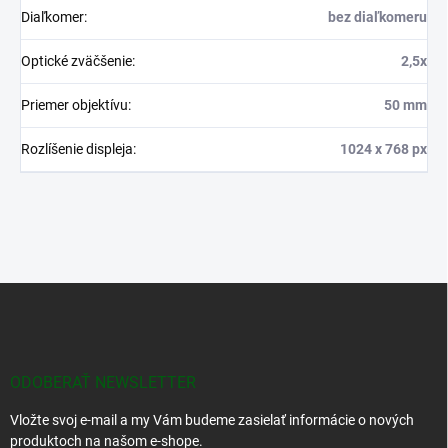
Diaľkomer
:
bez diaľkomeru
Optické zväčšenie
:
2,5x
Priemer objektívu
:
50 mm
Rozlíšenie displeja
:
1024 x 768 px
Z
á
p
ä
t
ODOBERAŤ NEWSLETTER
i
Vložte svoj e-mail a my Vám budeme zasielať informácie o nových
e
produktoch na našom e-shope.