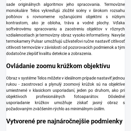
sade originálnych algoritmov jeho spracovania. Termovízne
monokuláre Telos vykresľujú zložité scény v širokom rozsahu
poltónov s rovnomerne vyžarujúcimi objektmi s nízkym
kontrastom, ako je obloha, tráva a vodné plochy. Vďaka
softvérovému spracovaniu a zaostreniu objektov v rôznych
vzdialenostiach je termovízny obraz vysoko informatívny. Navyše
termokamery Pulsar umožňujú užívateľovi ručne nastaviť citlivosť
citlivosti termovízie v závislosti od pozorovacích podmienok a tým
dodatočne zlepšiť kvalitu detekcie a zobrazenia.
Ovládanie zoomu krúžkom objektívu
Obraz v systéme Telos môžete v ideálnom prípade nastaviť jednou
rukou - zaostrovací a plynulý zoomový krúžok sú na objektíve
umiestnené v klasickom usporiadaní, jeden po druhom, ako pri
objektívoch profesionálnych fotoaparátov. Dôsledné
usporiadanie krúžkov umožňuje získať jasný obraz s
požadovaným zväčšením rýchlo as minimálnym úsilím.
Vytvorené pre najnáročnejšie podmienky