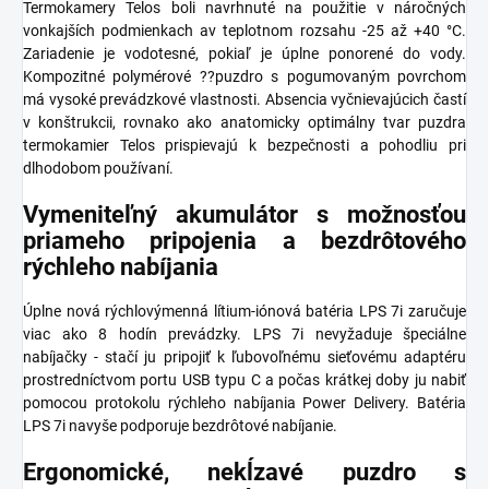
Termokamery Telos boli navrhnuté na použitie v náročných
vonkajších podmienkach av teplotnom rozsahu -25 až +40 °C.
Zariadenie je vodotesné, pokiaľ je úplne ponorené do vody.
Kompozitné polymérové ??puzdro s pogumovaným povrchom
má vysoké prevádzkové vlastnosti. Absencia vyčnievajúcich častí
v konštrukcii, rovnako ako anatomicky optimálny tvar puzdra
termokamier Telos prispievajú k bezpečnosti a pohodliu pri
dlhodobom používaní.
Vymeniteľný akumulátor s možnosťou
priameho pripojenia a bezdrôtového
rýchleho nabíjania
Úplne nová rýchlovýmenná lítium-iónová batéria LPS 7i zaručuje
viac ako 8 hodín prevádzky. LPS 7i nevyžaduje špeciálne
nabíjačky - stačí ju pripojiť k ľubovoľnému sieťovému adaptéru
prostredníctvom portu USB typu C a počas krátkej doby ju nabiť
pomocou protokolu rýchleho nabíjania Power Delivery. Batéria
LPS 7i navyše podporuje bezdrôtové nabíjanie.
Ergonomické, nekĺzavé puzdro s