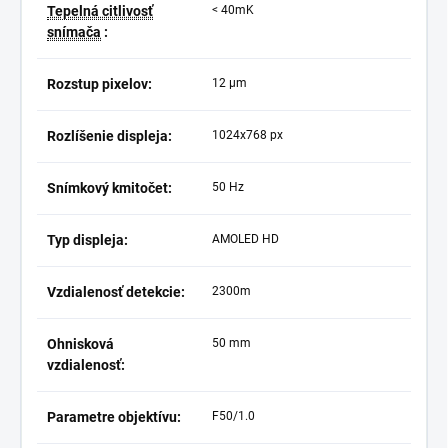
Tepelná citlivosť
< 40mK
snímača
:
Rozstup pixelov:
12 µm
Rozlíšenie displeja:
1024x768 px
Snímkový kmitočet:
50 Hz
Typ displeja:
AMOLED HD
Vzdialenosť detekcie:
2300m
Ohnisková
50 mm
vzdialenosť:
Parametre objektívu:
F50/1.0