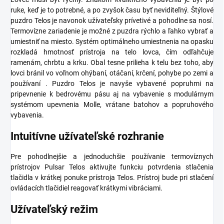
ruke, keď je to potrebné, a po zvyšok času byť neviditeľný. Štýlové
puzdro Telos je navonok užívateľsky prívetivé a pohodlne sa nosí.
Termovízne zariadenie je možné z puzdra rýchlo a ľahko vybrať a
umiestniť na miesto. Systém optimálneho umiestnenia na opasku
rozkladá hmotnosť prístroja na telo lovca, čím odľahčuje
ramenám, chrbtu a krku. Obal tesne prilieha k telu bez toho, aby
lovci bránil vo voľnom ohýbaní, otáčaní, krčení, pohybe po zemi a
používaní . Puzdro Telos je navyše vybavené popruhmi na
pripevnenie k bedrovému pásu aj na vybavenie s modulárnym
systémom upevnenia Molle, vrátane batohov a popruhového
vybavenia.
Intuitívne užívateľské rozhranie
Pre pohodlnejšie a jednoduchšie používanie termovíznych
prístrojov Pulsar Telos aktivujte funkciu potvrdenia stlačenia
tlačidla v krátkej ponuke prístroja Telos. Prístroj bude pri stlačení
ovládacích tlačidiel reagovať krátkymi vibráciami.
Užívateľský režim