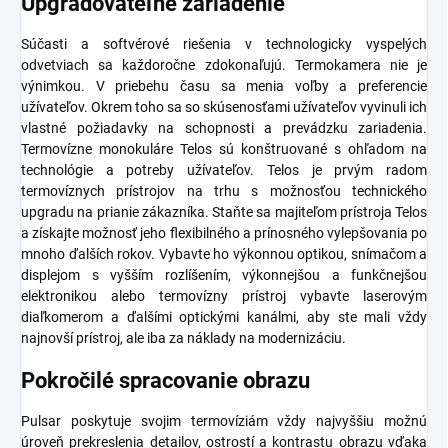
Upgradovateľné zariadenie
Súčasti a softvérové riešenia v technologicky vyspelých
odvetviach sa každoročne zdokonaľujú. Termokamera nie je
výnimkou. V priebehu času sa menia voľby a preferencie
užívateľov. Okrem toho sa so skúsenosťami užívateľov vyvinuli ich
vlastné požiadavky na schopnosti a prevádzku zariadenia.
Termovízne monokuláre Telos sú konštruované s ohľadom na
technológie a potreby užívateľov. Telos je prvým radom
termovíznych prístrojov na trhu s možnosťou technického
upgradu na prianie zákazníka. Staňte sa majiteľom prístroja Telos
a získajte možnosť jeho flexibilného a prínosného vylepšovania po
mnoho ďalších rokov. Vybavte ho výkonnou optikou, snímačom a
displejom s vyšším rozlíšením, výkonnejšou a funkčnejšou
elektronikou alebo termovízny prístroj vybavte laserovým
diaľkomerom a ďalšími optickými kanálmi, aby ste mali vždy
najnovší prístroj, ale iba za náklady na modernizáciu.
Pokročilé spracovanie obrazu
Pulsar poskytuje svojim termovíziám vždy najvyššiu možnú
úroveň prekreslenia detailov, ostrostí a kontrastu obrazu vďaka