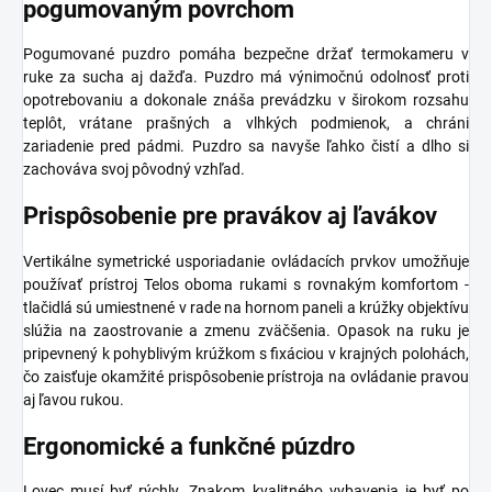
pogumovaným povrchom
Pogumované puzdro pomáha bezpečne držať termokameru v
ruke za sucha aj dažďa. Puzdro má výnimočnú odolnosť proti
opotrebovaniu a dokonale znáša prevádzku v širokom rozsahu
teplôt, vrátane prašných a vlhkých podmienok, a chráni
zariadenie pred pádmi. Puzdro sa navyše ľahko čistí a dlho si
zachováva svoj pôvodný vzhľad.
Prispôsobenie pre pravákov aj ľavákov
Vertikálne symetrické usporiadanie ovládacích prvkov umožňuje
používať prístroj Telos oboma rukami s rovnakým komfortom -
tlačidlá sú umiestnené v rade na hornom paneli a krúžky objektívu
slúžia na zaostrovanie a zmenu zväčšenia. Opasok na ruku je
pripevnený k pohyblivým krúžkom s fixáciou v krajných polohách,
čo zaisťuje okamžité prispôsobenie prístroja na ovládanie pravou
aj ľavou rukou.
Ergonomické a funkčné púzdro
Lovec musí byť rýchly. Znakom kvalitného vybavenia je byť po