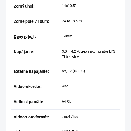
Zorný uhol:
14x10.5°
Zorné pole v 100m:
24.6х18.5 m
Očný reliéf
:
14mm
Napájanie:
3.0 – 4.2 V, Li-ion akumulátor LPS
7i 6.4 Ah V
Externé napájanie:
5V, 9V (USB-C)
Videorekordér:
Áno
Veľkosť pamäte:
64 Gb
Video/Foto formát:
.mp4 /.jpg