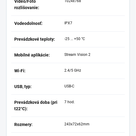
Video/Foto
1024x768
rozlišovanie:
Vodeodolnosť:
IPX7
Prevádzkové teploty:
-25 ... +50 °C
Mobilné aplikácie:
Stream Vision 2
Wi-Fi:
2.4/5 GHz
USB, typ:
USB-C
Prevádzková doba (pri
7 hod.
t22°C):
Rozmery:
243x72x62mm