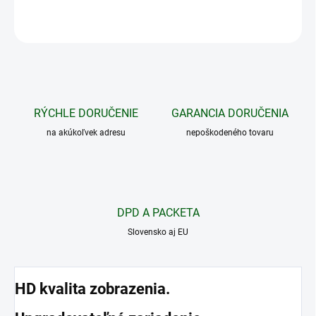
OPÝTAŤ SA
STRÁŽIŤ
RÝCHLE DORUČENIE
GARANCIA DORUČENIA
na akúkoľvek adresu
nepoškodeného tovaru
DPD A PACKETA
Slovensko aj EU
HD kvalita zobrazenia.