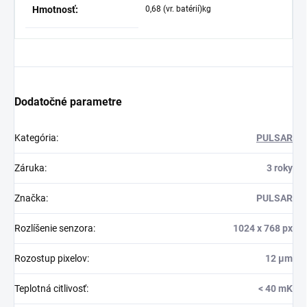
Hmotnosť:
0,68 (vr. batérií)kg
Dodatočné parametre
Kategória
:
PULSAR
Záruka
:
3 roky
Značka
:
PULSAR
Rozlíšenie senzora
:
1024 x 768 px
Rozostup pixelov
:
12 µm
Teplotná citlivosť
:
< 40 mK