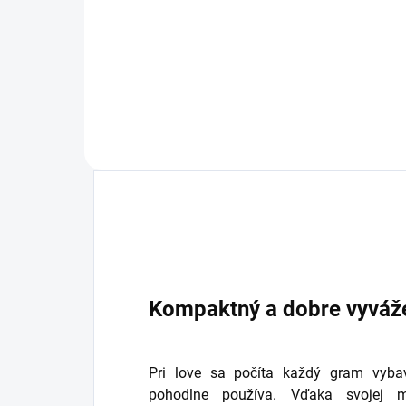
Akumulátor štandardnej veľkosti
Kom
pre napájanie digitálnych a
aku
termovíznych prístrojov Pulsar.
Kompaktný a dobre vyváž
Pri love sa počíta každý gram vyba
pohodlne používa. Vďaka svojej ma