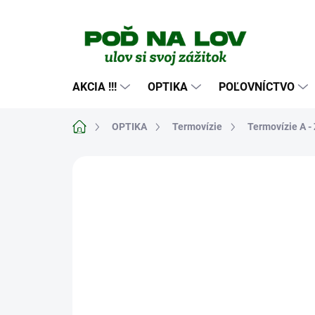
Prejsť
na
obsah
AKCIA !!!
OPTIKA
POĽOVNÍCTVO
Domov
OPTIKA
Termovízie
Termovízie A - 
Neohodnotené
Podrobnosti hodn