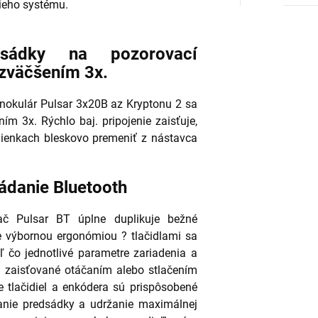
ieho systému.
sádky na pozorovací
zväčšením 3x.
nokulár Pulsar 3x20B az Kryptonu 2 sa
m 3x. Rýchlo baj. pripojenie zaisťuje,
ienkach bleskovo premeniť z nástavca
ádanie Bluetooth
dač Pulsar BT úplne duplikuje bežné
je výbornou ergonómiou ? tlačidlami sa
aľ čo jednotlivé parametre zariadenia a
ú zaisťované otáčaním alebo stlačením
e tlačidiel a enkódera sú prispôsobené
danie predsádky a udržanie maximálnej