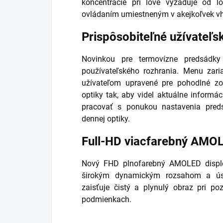
koncentrácie pri love vyžaduje od
ovládaním umiestneným v akejkoľvek vh
Prispôsobiteľné užívateľs
Novinkou pre termovízne predsádky 
používateľského rozhrania. Menu zari
užívateľom upravené pre pohodlné zo
optiky tak, aby videl aktuálne informá
pracovať s ponukou nastavenia pre
dennej optiky.
Full-HD viacfarebný AMOL
Nový FHD plnofarebný AMOLED disple
širokým dynamickým rozsahom a úsp
zaisťuje čistý a plynulý obraz pri p
podmienkach.