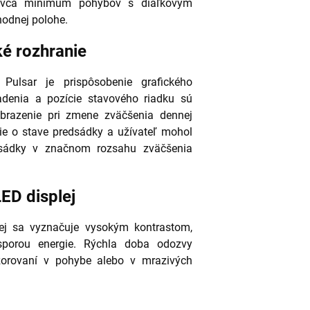
 lovca minimum pohybov s diaľkovým
odnej polohe.
ké rozhranie
Pulsar je prispôsobenie grafického
adenia a pozície stavového riadku sú
brazenie pri zmene zväčšenia dennej
cie o stave predsádky a užívateľ mohol
dsádky v značnom rozsahu zväčšenia
ED displej
j sa vyznačuje vysokým kontrastom,
orou energie.
Rýchla doba odozvy
ozorovaní v pohybe alebo v mrazivých