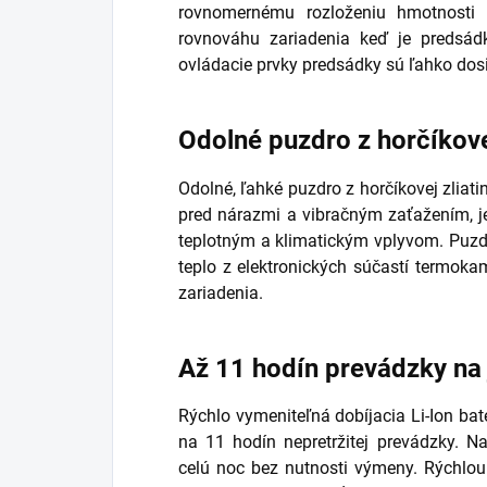
rovnomernému rozloženiu hmotnost
rovnováhu zariadenia keď je predsád
ovládacie prvky predsádky sú ľahko dos
Odolné puzdro z horčíkovej
Odolné, ľahké puzdro z horčíkovej zliat
pred nárazmi a vibračným zaťažením, 
teplotným a klimatickým vplyvom. Puzdr
teplo z elektronických súčastí termoka
zariadenia.
Až 11 hodín prevádzky na 
Rýchlo vymeniteľná dobíjacia Li-Ion bat
na 11 hodín nepretržitej prevádzky. 
celú noc bez nutnosti výmeny. Rýchlou