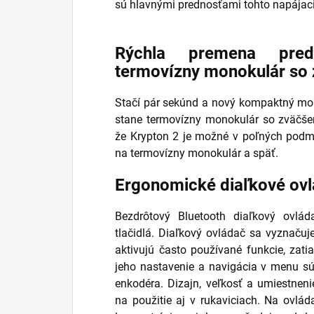
sú hlavnými prednosťami tohto napájac
Rýchla premena pred
termovízny monokulár so 
Stačí pár sekúnd a nový kompaktný mo
stane termovízny monokulár so zväčšení
že Krypton 2 je možné v poľných podm
na termovízny monokulár a späť.
Ergonomické diaľkové ovl
Bezdrôtový Bluetooth diaľkový ovlá
tlačidlá. Diaľkový ovládač sa vyznaču
aktivujú často používané funkcie, zati
jeho nastavenie a navigácia v menu s
enkodéra. Dizajn, veľkosť a umiestneni
na použitie aj v rukaviciach. Na ovlá