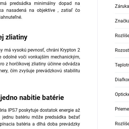
i má predsádka minimálny dopad na
Záruk
ka nasadená na objektíve , zatiaľ čo
iahnuteľné.
Značk
Rozlíš
 zliatiny
iny má vysokú pevnosť, chráni Krypton 2
Rozost
je odolné voči vonkajším mechanickým,
o z horčíkovej zliatiny účinne odvádza
Teplotn
mery, čím zvyšuje prevádzkovú stabilitu
Diaľko
Optick
jedno nabitie batérie
Prieme
éria IPS7 poskytuje dostatok energie až
Na jednu batériu môže predsádka bežať
Rozlíše
pínacia batéria a dlhá doba prevádzky