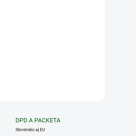
Pridať do košíka
dsádka, s ktorou jednoducho premeníte dennú
v F35/1.0, rozlíšenie 384x288px, NETD < 25mK.
OPÝTAŤ SA
STRÁŽIŤ
DPD A PACKETA
Slovensko aj EU