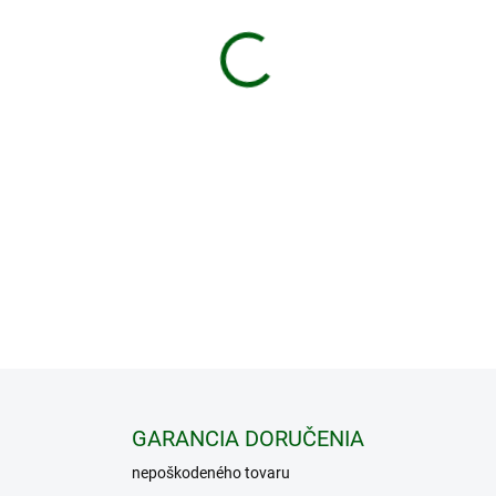
−
+
Kompaktná termovízna pre
optiku v termovízni. Objektí
DETAILNÉ INFORMÁCIE
GARANCIA DORUČENIA
nepoškodeného tovaru