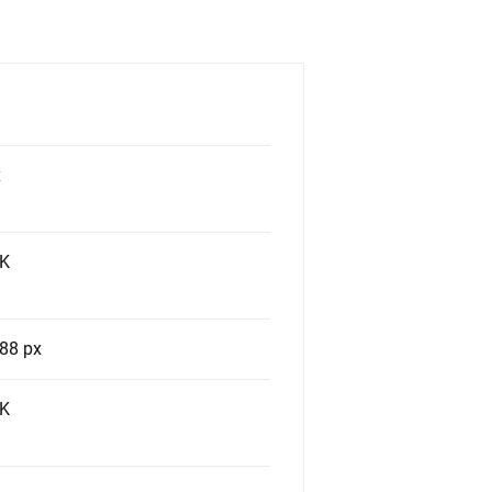
x
K
88 px
K