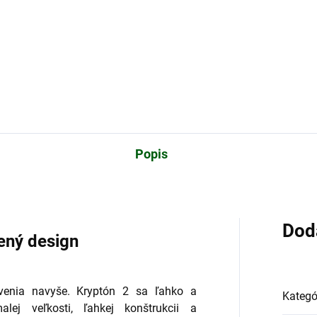
pletná nabíjačka pre
mulátory Pulsar IPS
Popis
Dod
ený design
venia navyše. Kryptón 2 sa ľahko a
Kategó
lej veľkosti, ľahkej konštrukcii a