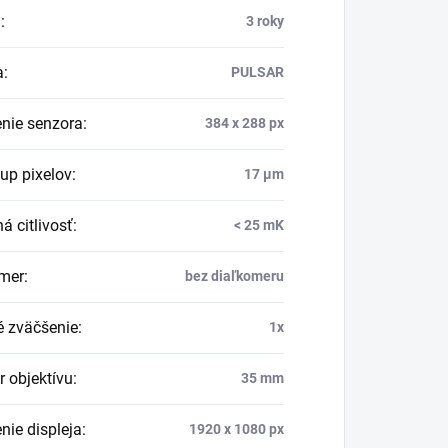
a
:
3 roky
a
:
PULSAR
enie senzora
:
384 x 288 px
up pixelov
:
17 µm
á citlivosť
:
< 25 mK
mer
:
bez diaľkomeru
é zväčšenie
:
1x
r objektívu
:
35 mm
nie displeja
:
1920 x 1080 px