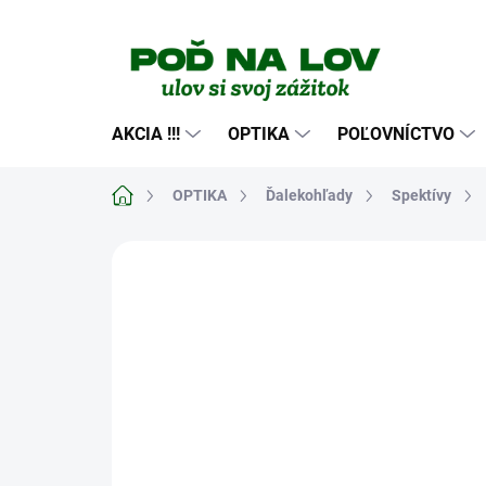
Prejsť
na
obsah
AKCIA !!!
OPTIKA
POĽOVNÍCTVO
Domov
OPTIKA
Ďalekohľady
Spektívy
Neohodnotené
Podrobnosti hodn