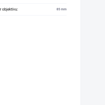
r objektívu
:
85 mm