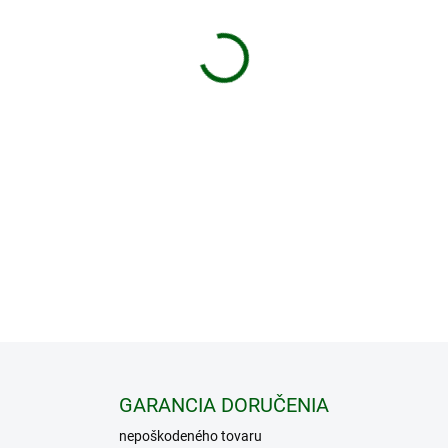
−
+
Pozorovací spektív Vortex V
technológie a rozumnej ceny
obrazom, priblíži Vám aj tie
zobrazí farby a eliminuje
používanie v najrôznejších
drsné zaobchádzanie – vydrž
spoločník na cestách prírodo
DETAILNÉ INFORMÁCIE
GARANCIA DORUČENIA
nepoškodeného tovaru