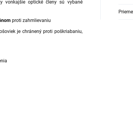
ky vonkajšie optické členy sú vybané
Prieme
gónom
proti zahmlievaniu
ošoviek je chránený proti poškriabaniu,
enia