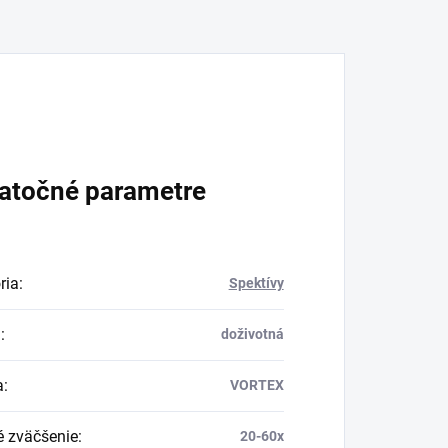
atočné parametre
ria
:
Spektívy
a
:
doživotná
a
:
VORTEX
é zväčšenie
:
20-60x