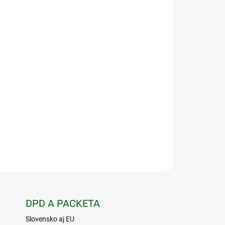
Pridať do košíka
iper HD 20-60×85 lomený je násobením prémiovej
. Vo finále sa jedná o optický systém so skvelým
 najmenšie detaily na veľkú vzdialenosť, perfektne
 optické vady. Je robustný a odolný, vydrží
 podmienkach. Sneh, dážď, vysoké teploty alebo
í všetko. Vortex Viper HD je skvelý pozorovací
u.
OPÝTAŤ SA
STRÁŽIŤ
DPD A PACKETA
Slovensko aj EU