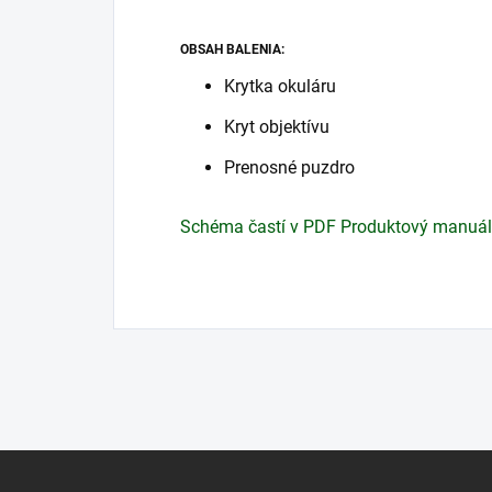
OBSAH BALENIA:
Krytka okuláru
Kryt objektívu
Prenosné puzdro
Schéma častí v PDF
Produktový manuál
Z
á