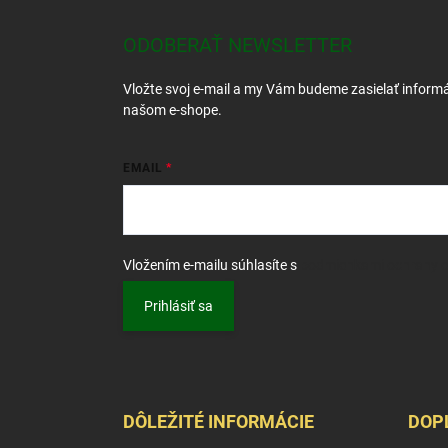
p
ä
ODOBERAŤ NEWSLETTER
t
i
Vložte svoj e-mail a my Vám budeme zasielať inform
e
našom e-shope.
EMAIL
Vložením e-mailu súhlasíte s
podmienkami ochrany 
Prihlásiť sa
DÔLEŽITÉ INFORMÁCIE
DOP