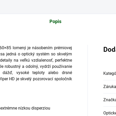
Popis
0-60×85 lomený je násobením prémiovej
Dod
e sa jedná o optický systém so skvelým
detaily na veľkú vzdialenosť, perfektne
 Je robustný a odolný, vydrží používanie
, dážď, vysoké teploty alebo drsné
Kategó
Viper HD je skvelý pozorovací spoločník
Záruk
Značk
extrémne nízkou disperziou
Optick