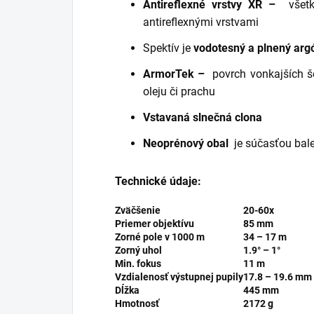
Antireflexné vrstvy XR –
všet
antireflexnými vrstvami
Spektív je
vodotesný a plnený ar
ArmorTek –
povrch vonkajších š
oleju či prachu
Vstavaná slnečná clona
Neoprénový obal
je súčasťou bal
Technické údaje:
Zväčšenie
20-60x
Priemer objektívu
85 mm
Zorné pole v 1000 m
34 – 17 m
Zorný uhol
1.9° – 1°
Min. fokus
11 m
Vzdialenosť výstupnej pupily
17.8 – 19.6 mm
Dĺžka
445 mm
Hmotnosť
2172 g