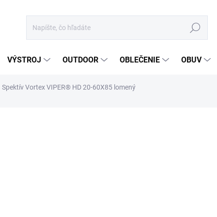
Hľadať
VÝSTROJ
OUTDOOR
OBLEČENIE
OBUV
Spektív Vortex VIPER® HD 20-60X85 lomený
otenia
ZNAČKA:
VORTEX
1 062,93 €
864,17 € bez DPH
Jednotková
DO 5 DNÍ
cena:
MÔŽEME DORUČIŤ DO:
12.8.2