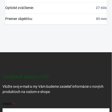
Optické zväčšenie
:
27-60x
Priemer objektívu
:
85 mm
Z
á
p
ä
t
ODOBERAŤ NEWSLETTER
i
Vložte svoj e-mail a my Vám budeme zasielať informácie o nových
e
produktoch na našom e-shope.
EMAIL