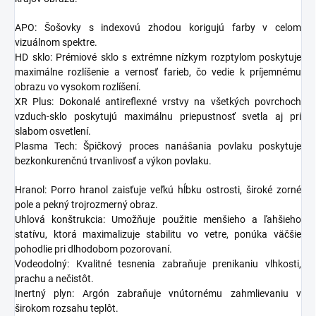
APO: Šošovky s indexovú zhodou korigujú farby v celom
vizuálnom spektre.
HD sklo: Prémiové sklo s extrémne nízkym rozptylom poskytuje
maximálne rozlíšenie a vernosť farieb, čo vedie k príjemnému
obrazu vo vysokom rozlíšení.
XR Plus: Dokonalé antireflexné vrstvy na všetkých povrchoch
vzduch-sklo poskytujú maximálnu priepustnosť svetla aj pri
slabom osvetlení.
Plasma Tech: Špičkový proces nanášania povlaku poskytuje
bezkonkurenčnú trvanlivosť a výkon povlaku.
Hranol: Porro hranol zaisťuje veľkú hĺbku ostrosti, široké zorné
pole a pekný trojrozmerný obraz.
Uhlová konštrukcia: Umožňuje použitie menšieho a ľahšieho
statívu, ktorá maximalizuje stabilitu vo vetre, ponúka väčšie
pohodlie pri dlhodobom pozorovaní.
Vodeodolný: Kvalitné tesnenia zabraňuje prenikaniu vlhkosti,
prachu a nečistôt.
Inertný plyn: Argón zabraňuje vnútornému zahmlievaniu v
širokom rozsahu teplôt.