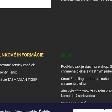
osobných údajov
LNKOVÉ INFORMÁCIE
BLOG
zované servisy značiek
PodNalov.sk je viac než e-shop. 
chránená dielňa s vlastným príb
enty Fenix
SmartEmailing podporuje našu
mácie TASMANIAN TIGER
chránenú dielňu
Ako vybrať termovíziu v roku 202
kompletný sprievodca
Plán obnovy (EÚ)
Tipy využitia nočného videnia
oužíva súbory cookie. Ďalším