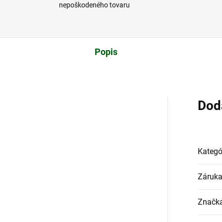
nepoškodeného tovaru
Popis
Dod
Kategó
Záruk
Značk