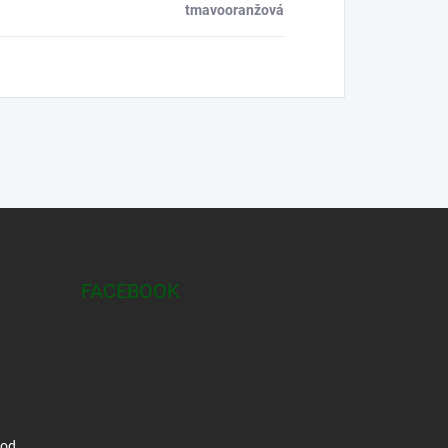
tmavooranžová
FACEBOOK
hod.