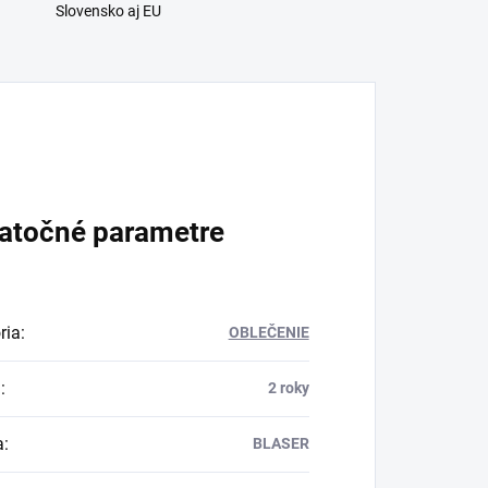
Slovensko aj EU
atočné parametre
ria
:
OBLEČENIE
a
:
2 roky
a
:
BLASER