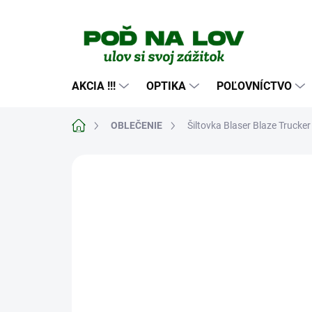
Prejsť
na
obsah
AKCIA !!!
OPTIKA
POĽOVNÍCTVO
Domov
OBLEČENIE
Šiltovka Blaser Blaze Trucker
Neohodnotené
Podrobnosti hodn
NOVINKA