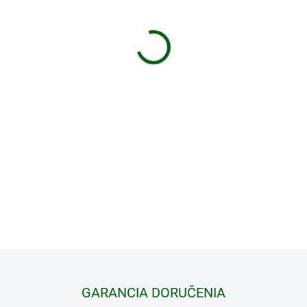
−
+
Elegantná šiltovka.
DETAILNÉ INFORMÁCIE
GARANCIA DORUČENIA