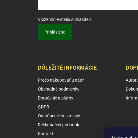
Vložením e-mailu súhlasíte s
podmienkami ochrany 
Prihlásiť sa
DÔLEŽITÉ INFORMÁCIE
DOP
Prečo nakupovať u nás?
Autori
Obchodné podmienky
Dokum
Doručenie a platby
Infor
GDPR
Odstúpenie od zmluvy
Reklamačný poriadok
Kontakt
Tento web p