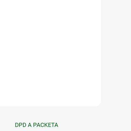
Pridať do košíka
OPÝTAŤ SA
STRÁŽIŤ
DPD A PACKETA