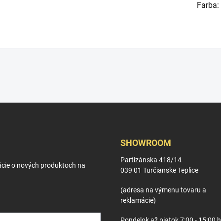
Farba
:
SHOWROOM
Partizánska 418/14
ácie o nových produktoch na
039 01 Turčianske Teplice
(adresa na výmenu tovaru a
reklamácie)
Pondelok až piatok 7:00 - 15:00 