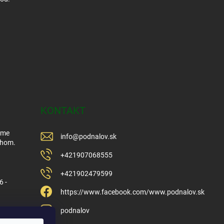
KONTAKT
Sme
info
@
podnalov.sk
ehom.
+421907068555
+421902479599
6 -
https://www.facebook.com/www.podnalov.sk
podnalov