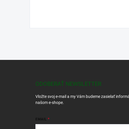
Z
á
p
ä
ODOBERAŤ NEWSLETTER
t
i
Vložte svoj e-mail a my Vám budeme zasielať inform
e
našom e-shope.
EMAIL