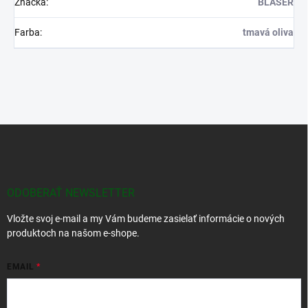
Značka
:
BLASER
Farba
:
tmavá oliva
Z
á
p
ä
t
ODOBERAŤ NEWSLETTER
i
Vložte svoj e-mail a my Vám budeme zasielať informácie o nových
e
produktoch na našom e-shope.
EMAIL