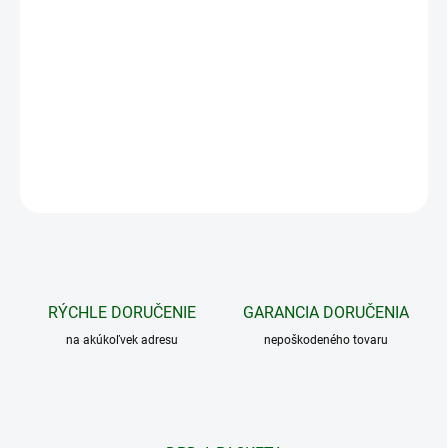
−
+
Pridať do košíka
Elegantná šiltovka.
DETAILNÉ INFORMÁCIE
OPÝTAŤ SA
STRÁŽIŤ
RÝCHLE DORUČENIE
GARANCIA DORUČENIA
na akúkoľvek adresu
nepoškodeného tovaru