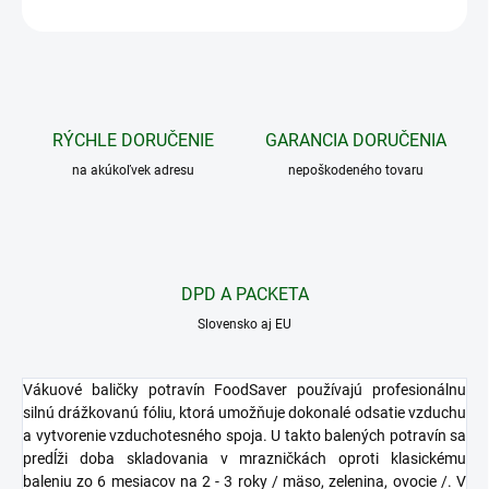
OPÝTAŤ SA
STRÁŽIŤ
RÝCHLE DORUČENIE
GARANCIA DORUČENIA
na akúkoľvek adresu
nepoškodeného tovaru
DPD A PACKETA
Slovensko aj EU
Vákuové baličky potravín FoodSaver používajú profesionálnu
silnú drážkovanú fóliu, ktorá umožňuje dokonalé odsatie vzduchu
a vytvorenie vzduchotesného spoja. U takto balených potravín sa
predĺži doba skladovania v mrazničkách oproti klasickému
baleniu zo 6 mesiacov na 2 - 3 roky / mäso, zelenina, ovocie /. V