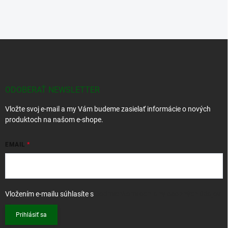
Z
á
p
ä
t
ODOBERAŤ NEWSLETTER
i
Vložte svoj e-mail a my Vám budeme zasielať informácie o nových
e
produktoch na našom e-shope.
EMAIL
Vložením e-mailu súhlasíte s
podmienkami ochrany osobných údajov
Prihlásiť sa