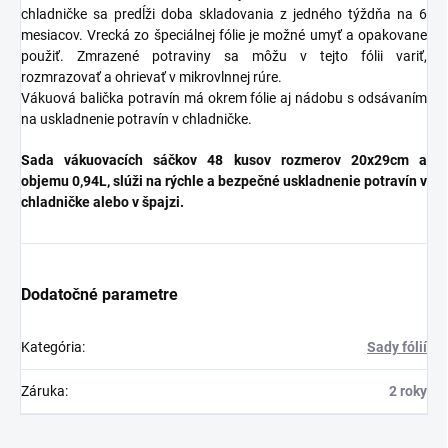
chladničke sa predĺži doba skladovania z jedného týždňa na 6
mesiacov. Vrecká zo špeciálnej fólie je možné umyť a opakovane
použiť. Zmrazené potraviny sa môžu v tejto fólii variť,
rozmrazovať a ohrievať v mikrovlnnej rúre.
Vákuová balička potravín má okrem fólie aj nádobu s odsávaním
na uskladnenie potravín v chladničke.
Sada
vákuovacích sáčkov 48 kusov rozmerov 20x29cm a
objemu 0,94L, slúži na rýchle a bezpečné uskladnenie potravín v
chladničke alebo v špajzi.
Dodatočné parametre
Kategória
:
Sady fólií
Záruka
:
2 roky