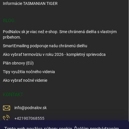
Informácie TASMANIAN TIGER
BLOG
PodNalov.sk je viac než e-shop. Sme chránená dielňa s vlastným
príbehom.
SmartEmailing podporuje našu chránenú dielňu
Ako vybrať termovíziu v roku 2026 - kompletný sprievodca
Plán obnovy (EÚ)
Tipy využitia nočného videnia
Ako vybrať nočné videnie
KONTAKT
info
@
podnalov.sk
+421907068555
Tento web používa súbory cookie. Ďalším prechádzaním