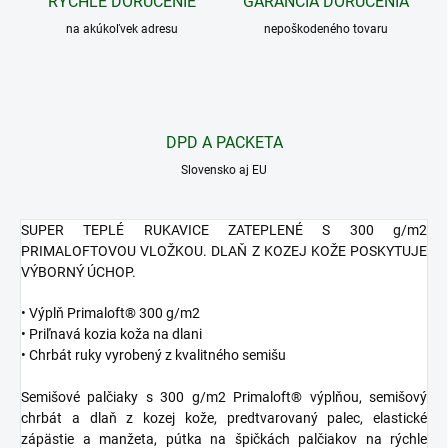
RÝCHLE DORUČENIE
GARANCIA DORUČENIA
na akúkoľvek adresu
nepoškodeného tovaru
DPD A PACKETA
Slovensko aj EU
SUPER TEPLÉ RUKAVICE ZATEPLENÉ S 300 g/m2
PRIMALOFTOVOU VLOŽKOU. DLAŇ Z KOZEJ KOŽE POSKYTUJE
VÝBORNÝ ÚCHOP.
• Výplň Primaloft® 300 g/m2
• Priľnavá kozia koža na dlani
• Chrbát ruky vyrobený z kvalitného semišu
Semišové palčiaky s 300 g/m2 Primaloft® výplňou, semišový
chrbát a dlaň z kozej kože, predtvarovaný palec, elastické
zápästie a manžeta, pútka na špičkách palčiakov na rýchle