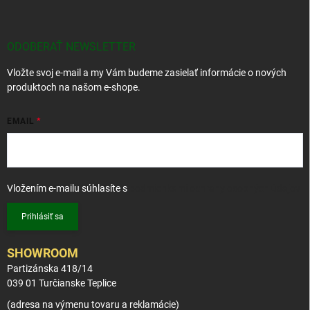
á
p
ä
t
ODOBERAŤ NEWSLETTER
i
Vložte svoj e-mail a my Vám budeme zasielať informácie o nových
e
produktoch na našom e-shope.
EMAIL
Vložením e-mailu súhlasíte s
podmienkami ochrany osobných údajov
Prihlásiť sa
SHOWROOM
Partizánska 418/14
039 01 Turčianske Teplice
(adresa na výmenu tovaru a reklamácie)