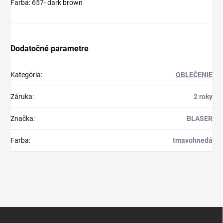
Farba: 657- dark brown
Dodatočné parametre
Kategória
:
OBLEČENIE
Záruka
:
2 roky
Značka
:
BLASER
Farba
:
tmavohnedá
Z