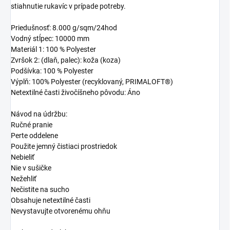
stiahnutie rukavíc v prípade potreby.
Priedušnosť: 8.000 g/sqm/24hod
Vodný stĺpec: 10000 mm
Materiál 1: 100 % Polyester
Zvršok 2: (dlaň, palec): koža (koza)
Podšívka: 100 % Polyester
Výplň: 100% Polyester (recyklovaný, PRIMALOFT®)
Netextilné časti živočíšneho pôvodu: Áno
Návod na údržbu:
Ručné pranie
Perte oddelene
Použite jemný čistiaci prostriedok
Nebieliť
Nie v sušičke
Nežehliť
Nečistite na sucho
Obsahuje netextilné časti
Nevystavujte otvorenému ohňu