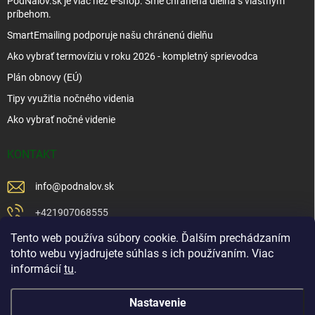
PodNalov.sk je viac než e-shop. Sme chránená dielňa s vlastným
príbehom.
SmartEmailing podporuje našu chránenú dielňu
Ako vybrať termovíziu v roku 2026 - kompletný sprievodca
Plán obnovy (EÚ)
Tipy využitia nočného videnia
Ako vybrať nočné videnie
KONTAKT
info
@
podnalov.sk
+421907068555
Tento web používa súbory cookie. Ďalším prechádzaním
+421902479599
tohto webu vyjadrujete súhlas s ich používaním. Viac
https://www.facebook.com/www.podnalov.sk
informácií
tu
.
podnalov
Nastavenie