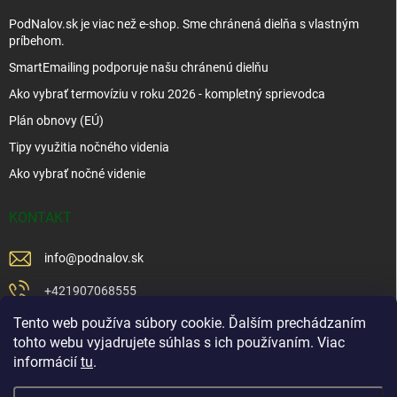
PodNalov.sk je viac než e-shop. Sme chránená dielňa s vlastným
príbehom.
SmartEmailing podporuje našu chránenú dielňu
Ako vybrať termovíziu v roku 2026 - kompletný sprievodca
Plán obnovy (EÚ)
Tipy využitia nočného videnia
Ako vybrať nočné videnie
KONTAKT
info
@
podnalov.sk
+421907068555
Tento web používa súbory cookie. Ďalším prechádzaním
+421902479599
tohto webu vyjadrujete súhlas s ich používaním. Viac
https://www.facebook.com/www.podnalov.sk
informácií
tu
.
podnalov