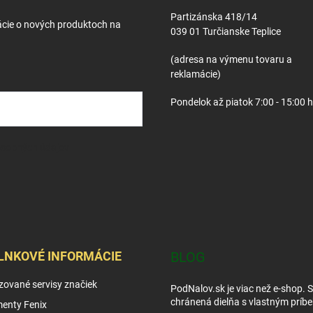
Partizánska 418/14
ácie o nových produktoch na
039 01 Turčianske Teplice
(adresa na výmenu tovaru a
reklamácie)
Pondelok až piatok 7:00 - 15:00 
osobných údajov
LNKOVÉ INFORMÁCIE
BLOG
zované servisy značiek
PodNalov.sk je viac než e-shop. 
chránená dielňa s vlastným príb
enty Fenix