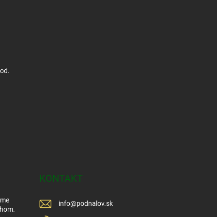
hod.
KONTAKT
Sme
info
@
podnalov.sk
ehom.