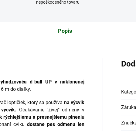
nepoškodeného tovaru
Popis
Dod
vyhadzovača d-ball UP v naklonenej
6 m do diaľky.
Kategó
ač loptičiek, ktorý sa používa
na výcvik
Záruk
 výcvik.
Očakávanie "živej" odmeny v
k rýchlejšiemu a presnejšiemu plneniu
Značk
onaní cviku
dostane
pes
odmenu len