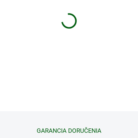
−
+
Podpera sa používa
na po
polohe.
Dosah lopty potom d
D-ball UP je diaľkovo ovlá
výcvik služobných psov, a
odmeny v podobe vyletene
presnejšiemu plneniu úlo
cviku
dostane
pes
odmenu len
DETAILNÉ INFORMÁCIE
GARANCIA DORUČENIA