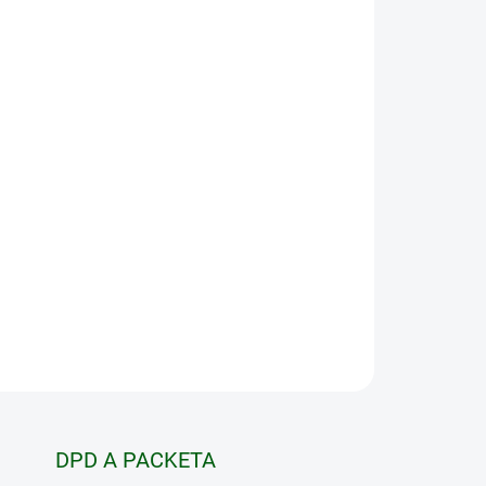
Pridať do košíka
dopretie vyhadzovača d-ball UP v naklonenej
osahuje až 6 m do diaľky.
daný vyhadzovač loptičiek, ktorý sa používa
na
gility a všeobecný výcvik.
Očakávanie "živej"
j loptičky
motivuje psa k rýchlejšiemu a
h,
ktoré pes rád vykonáva. Po vykonaní
 vtedy, ak si ju zaslúži.
OPÝTAŤ SA
STRÁŽIŤ
DPD A PACKETA