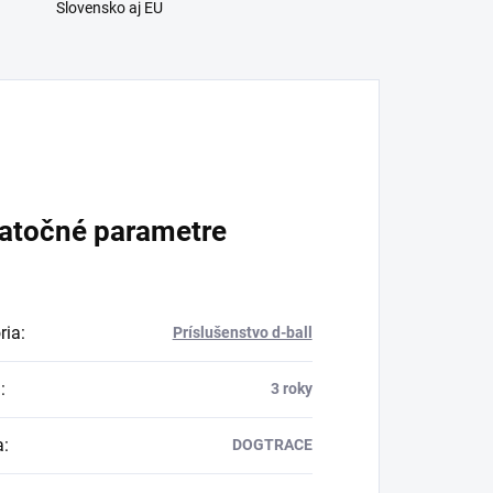
Slovensko aj EU
atočné parametre
ria
:
Príslušenstvo d-ball
a
:
3 roky
a
:
DOGTRACE