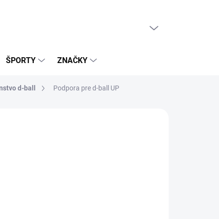
PRÁZDNY KOŠÍK
NÁKUPNÝ
KOŠÍK
ŠPORTY
ZNAČKY
nstvo d-ball
Podpora pre d-ball UP
026
MOŽNOSTI DORUČENIA