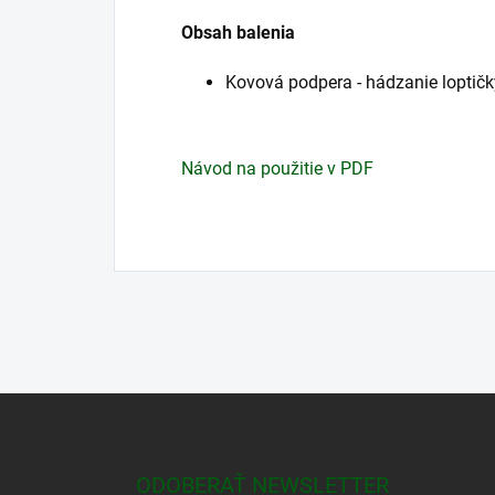
Obsah balenia
Kovová podpera - hádzanie loptičk
Návod na použitie v PDF
Z
á
p
ä
ODOBERAŤ NEWSLETTER