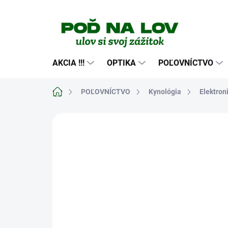
Prejsť
na
obsah
AKCIA !!!
OPTIKA
POĽOVNÍCTVO
Domov
POĽOVNÍCTVO
Kynológia
Elektro
Neohodnotené
Podrobnosti hodn