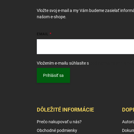
t
i
Vložte svoj e-mail a my Vám budeme zasielať inform
e
našom e-shope.
EMAIL
Vložením e-mailu súhlasíte s
podmienkami ochrany 
Prihlásiť sa
DÔLEŽITÉ INFORMÁCIE
DOP
Prečo nakupovať u nás?
Autori
Obchodné podmienky
Dokum