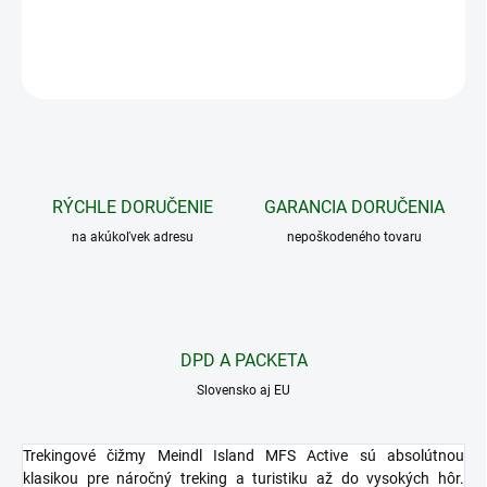
DETAILNÉ INFORMÁCIE
OPÝTAŤ SA
STRÁŽIŤ
RÝCHLE DORUČENIE
GARANCIA DORUČENIA
na akúkoľvek adresu
nepoškodeného tovaru
DPD A PACKETA
Slovensko aj EU
Trekingové čižmy Meindl Island MFS Active sú absolútnou
klasikou pre náročný treking a turistiku až do vysokých hôr.