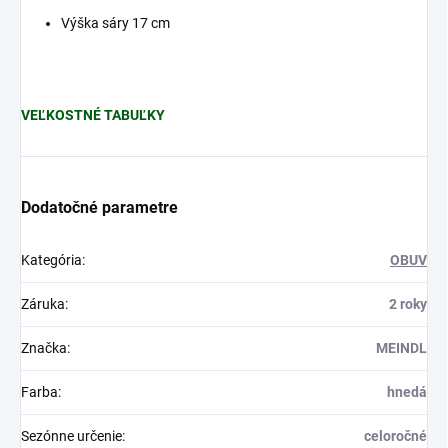
Výška sáry 17 cm
VEĽKOSTNÉ TABUĽKY
Dodatočné parametre
Kategória
:
OBUV
Záruka
:
2 roky
Značka
:
MEINDL
Farba
:
hnedá
Sezónne určenie
:
celoročné