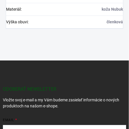
Materiál
:
koža Nubuk
Výška obuvi
:
členková
Z
á
p
ä
t
ODOBERAŤ NEWSLETTER
i
Vložte svoj e-mail a my Vám budeme zasielať informácie o nových
e
produktoch na našom e-shope.
EMAIL