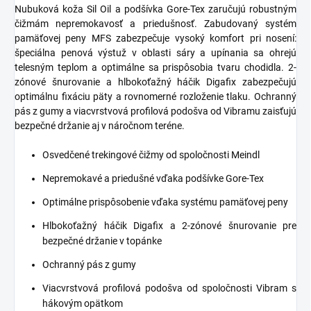
Nubuková koža Sil Oil a podšívka Gore-Tex zaručujú robustným
čižmám nepremokavosť a priedušnosť. Zabudovaný systém
pamäťovej peny MFS zabezpečuje vysoký komfort pri nosení:
špeciálna penová výstuž v oblasti sáry a upínania sa ohrejú
telesným teplom a optimálne sa prispôsobia tvaru chodidla. 2-
zónové šnurovanie a hlbokoťažný háčik Digafix zabezpečujú
optimálnu fixáciu päty a rovnomerné rozloženie tlaku. Ochranný
pás z gumy a viacvrstvová profilová podošva od Vibramu zaisťujú
bezpečné držanie aj v náročnom teréne.
Osvedčené trekingové čižmy od spoločnosti Meindl
Nepremokavé a priedušné vďaka podšívke Gore-Tex
Optimálne prispôsobenie vďaka systému pamäťovej peny
Hlbokoťažný háčik Digafix a 2-zónové šnurovanie pre
bezpečné držanie v topánke
Ochranný pás z gumy
Viacvrstvová profilová podošva od spoločnosti Vibram s
hákovým opätkom