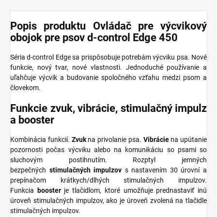
Popis produktu Ovládač pre výcvikový
obojok pre psov d-control Edge 450
Séria d-control Edge sa prispôsobuje potrebám výcviku psa. Nové
funkcie, nový tvar, nové vlastnosti. Jednoduché používanie a
uľahčuje výcvik a budovanie spoločného vzťahu medzi psom a
človekom.
Funkcie zvuk, vibrácie, stimulačný impulz
a booster
Kombinácia funkcií.
Zvuk
na privolanie psa.
Vibrácie
na upútanie
pozornosti počas výcviku alebo na komunikáciu so psami so
sluchovým postihnutím. Rozptyl jemných
bezpečných
stimulačných impulzov
s nastavením 30 úrovní a
prepínačom krátkych/dlhých stimulačných impulzov.
Funkcia
booster
je tlačidlom, ktoré umožňuje prednastaviť inú
úroveň stimulačných impulzov, ako je úroveň zvolená na tlačidle
stimulačných impulzov.