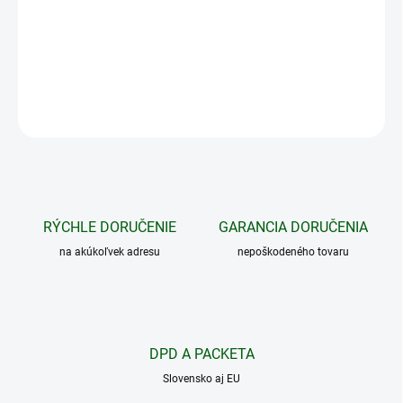
úroveň stimulačných impulzov, ako je úroveň zvolená na tlačidle
stimulačných impulzov.
DETAILNÉ INFORMÁCIE
OPÝTAŤ SA
STRÁŽIŤ
RÝCHLE DORUČENIE
GARANCIA DORUČENIA
na akúkoľvek adresu
nepoškodeného tovaru
DPD A PACKETA
Slovensko aj EU