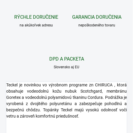
RÝCHLE DORUČENIE
GARANCIA DORUČENIA
na akúkoľvek adresu
nepoškodeného tovaru
DPD A PACKETA
Slovensko aj EU
Teckel je novinkou vo výrobnom programe zn CHIRUCA , ktorá
obsahuje vodeodolnú kožu nubuk Scotchgard, membránu
Goretex a vodeodolnú polyamidovú tkaninu Cordura. Podrážka je
vyrobená z dvojitého polyuretánu a zabezpečuje pohodlnú a
bezpečnú chôdzu. Topánky Teckel majú vysokú odolnosť voči
vetru a zároveň komfortnú priedušnosť.