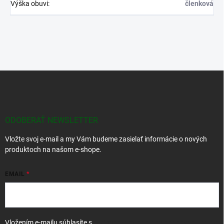
Výška obuvi
:
členková
Z
á
p
ä
t
ODOBERAŤ NEWSLETTER
i
Vložte svoj e-mail a my Vám budeme zasielať informácie o nových
e
produktoch na našom e-shope.
EMAIL
Vložením e-mailu súhlasíte s
podmienkami ochrany osobných údajov