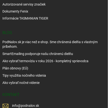
Autorizované servisy značiek
Dokumenty Fenix
Informácie TASMANIAN TIGER
BLOG
PodNalov.sk je viac než e-shop. Sme chránená dielňa s vlastným
príbehom.
SmartEmailing podporuje našu chránenú dielňu
Ako vybrať termovíziu v roku 2026 - kompletný sprievodca
Plán obnovy (EÚ)
Tipy využitia nočného videnia
Ako vybrať nočné videnie
KONTAKT
info
@
podnalov.sk