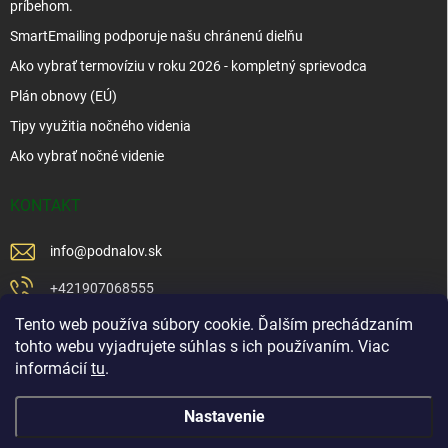
príbehom.
SmartEmailing podporuje našu chránenú dielňu
Ako vybrať termovíziu v roku 2026 - kompletný sprievodca
Plán obnovy (EÚ)
Tipy využitia nočného videnia
Ako vybrať nočné videnie
KONTAKT
info
@
podnalov.sk
+421907068555
Tento web používa súbory cookie. Ďalším prechádzaním
+421902479599
tohto webu vyjadrujete súhlas s ich používaním. Viac
https://www.facebook.com/www.podnalov.sk
informácií
tu
.
podnalov
Nastavenie