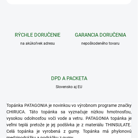
RÝCHLE DORUČENIE
GARANCIA DORUČENIA
na akúkoľvek adresu
nepoškodeného tovaru
DPD A PACKETA
Slovensko aj EU
Topánka PATAGONIA je novinkou vo výrobnom programe značky
CHIRUCA. Táto topánka sa vyznačuje nízkou hmotnosťou,
vysokou odolnosťou voči vode a vetru. PATAGONIA topánka je
veľmi teplá pretože je jej podšívka je z materiálu THINSULATE.
Celá topánka je vyrobená z gumy. Topánka má phylonovú
medzipodrážku a podrážku z gumy.