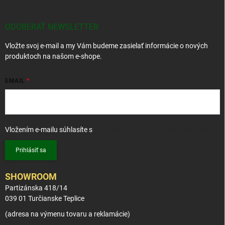
p
ä
t
ODOBERAŤ NEWSLETTER
i
Vložte svoj e-mail a my Vám budeme zasielať informácie o nových
e
produktoch na našom e-shope.
EMAIL
Vložením e-mailu súhlasíte s
podmienkami ochrany osobných údajov
Prihlásiť sa
SHOWROOM
Partizánska 418/14
039 01 Turčianske Teplice
(adresa na výmenu tovaru a reklamácie)