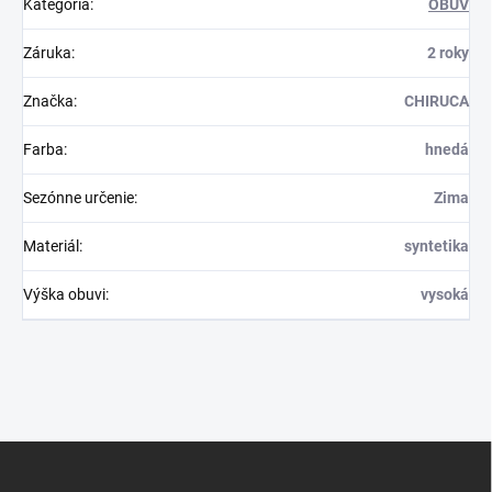
Kategória
:
OBUV
Záruka
:
2 roky
Značka
:
CHIRUCA
Farba
:
hnedá
Sezónne určenie
:
Zima
Materiál
:
syntetika
Výška obuvi
:
vysoká
Z
á