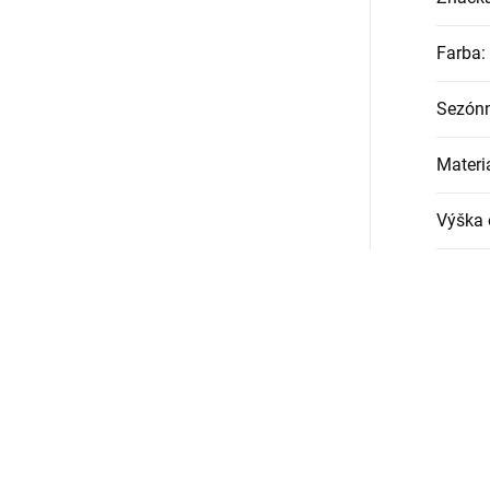
Farba
:
Sezónn
Materi
Výška 