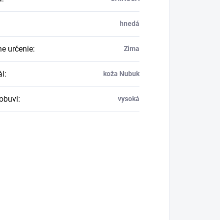
hnedá
e určenie
:
Zima
ál
:
koža Nubuk
obuvi
:
vysoká