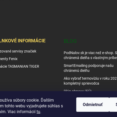
LNKOVÉ INFORMÁCIE
BLOG
zované servisy značiek
PodNalov.sk je viac než e-shop. 
chránená dielňa s vlastným príb
enty Fenix
SmartEmailing podporuje našu
mácie TASMANIAN TIGER
chránenú dielňu
Ako vybrať termovíziu v roku 202
kompletný sprievodca
Plán obnovy (EÚ)
Tipy využitia nočného videnia
oužíva súbory cookie. Ďalším
Odmietnuť
m tohto webu vyjadrujete súhlas s
Ako vybrať nočné videnie
ním. Viac informácií
tu
.