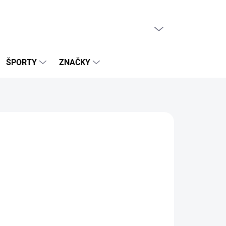
PRÁZDNY KOŠÍK
NÁKUPNÝ
KOŠÍK
ŠPORTY
ZNAČKY