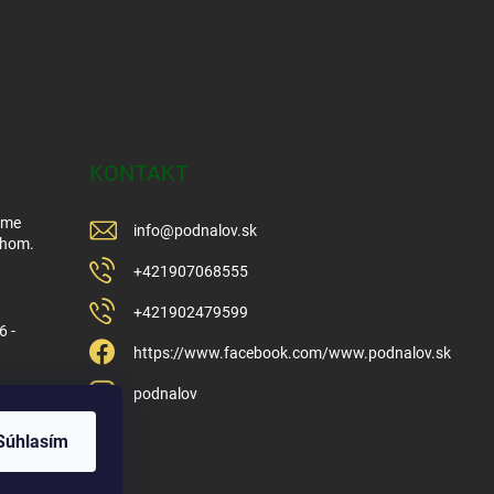
KONTAKT
Sme
info
@
podnalov.sk
ehom.
+421907068555
+421902479599
6 -
https://www.facebook.com/www.podnalov.sk
podnalov
Súhlasím