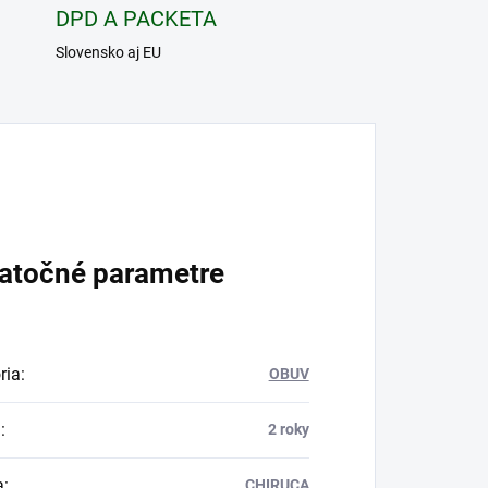
DPD A PACKETA
Slovensko aj EU
atočné parametre
ria
:
OBUV
a
:
2 roky
a
:
CHIRUCA