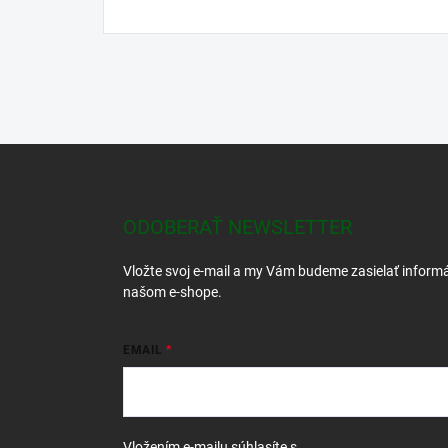
Z
á
p
ä
ODOBERAŤ NEWSLETTER
t
i
Vložte svoj e-mail a my Vám budeme zasielať inform
e
našom e-shope.
EMAIL
Vložením e-mailu súhlasíte s
podmienkami ochrany 