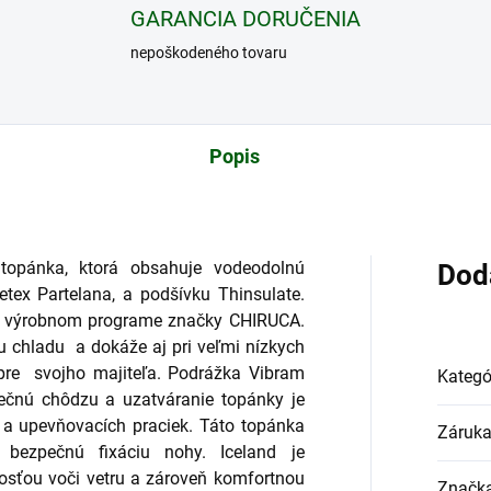
GARANCIA DORUČENIA
nepoškodeného tovaru
Popis
topánka, ktorá obsahuje vodeodolnú
Dod
ex Partelana, a podšívku Thinsulate.
vo výrobnom programe značky CHIRUCA.
u chladu a dokáže aj pri veľmi nízkych
 pre svojho majiteľa. Podrážka Vibram
Kategó
ečnú chôdzu a uzatváranie topánky je
 a upevňovacích praciek. Táto topánka
Záruk
 bezpečnú fixáciu nohy. Iceland je
sťou voči vetru a zároveň komfortnou
Značk