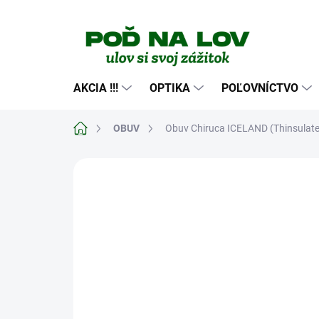
Prejsť
na
obsah
AKCIA !!!
OPTIKA
POĽOVNÍCTVO
Domov
OBUV
Obuv Chiruca ICELAND (Thinsulate
Neohodnotené
Podrobnosti hodn