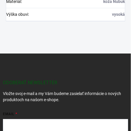
Materiál
:
koža Nubuk
Výška obuvi
:
vysoká
Z
á
p
ä
t
ODOBERAŤ NEWSLETTER
i
Vložte svoj e-mail a my Vám budeme zasielať informácie o nových
e
produktoch na našom e-shope.
EMAIL