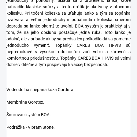
jednoduchý a pohodlný. Skladá sa z drôteného lanka, ktoré
nahradilo klasické šnúrky a tento drôtik je ukotvený v otočnom
koliesku. Pri točení kolieska sa uťahuje lanko a tým sa topánka
uzatvára a veľmi jednoduchým potiahnutím kolieska smerom
dopredu sa lanko okamžite uvoľní. BOA systém je praktický aj v
tom, že na jeho obsluhu postačuje jedna ruka. Toto lanko je
odolné, ale v prípade ak by sa predsa len poškodilo dá sa pomerne
jednoducho vymeniť. Topánky CARES BOA HI-VIS sú
nepremokavé s vysokou odolnosťou voči vetru a zároveň s
komfortnou priedušnosťou. Topánky CARES BOA HI-VIS sú veľmi
dobre viditeľné a tým prispievajú k väčšej bezpečnosti.
Vodeodolná štiepaná koža Cordura.
Membrána Goretex.
Šnurovací systém BOA.
Podrážka - Vibram Stone.