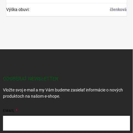
Výška obuvi
:
členková
Z
á
p
ä
t
ODOBERAŤ NEWSLETTER
i
Vložte svoj e-mail a my Vám budeme zasielať informácie o nových
e
produktoch na našom e-shope.
EMAIL