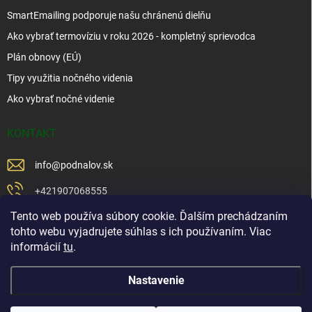
SmartEmailing podporuje našu chránenú dielňu
Ako vybrať termovíziu v roku 2026 - kompletný sprievodca
Plán obnovy (EÚ)
Tipy využitia nočného videnia
Ako vybrať nočné videnie
KONTAKT
info
@
podnalov.sk
+421907068555
Tento web používa súbory cookie. Ďalším prechádzaním
+421902479599
tohto webu vyjadrujete súhlas s ich používaním. Viac
https://www.facebook.com/www.podnalov.sk
informácií
tu
.
podnalov
Nastavenie