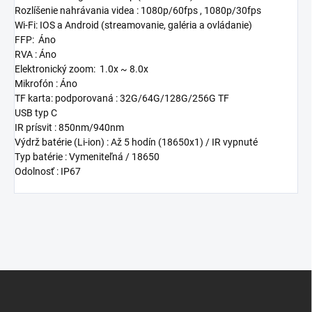
Rozlíšenie nahrávania videa : 1080p/60fps , 1080p/30fps
Wi-Fi: IOS a Android (streamovanie, galéria a ovládanie)
FFP: Áno
RVA : Áno
Elektronický zoom: 1.0x ~ 8.0x
Mikrofón : Áno
TF karta: podporovaná : 32G/64G/128G/256G TF
USB typ C
IR prísvit : 850nm/940nm
Výdrž batérie (Li-ion) : Až 5 hodín (18650x1) / IR vypnuté
Typ batérie : Vymeniteľná / 18650
Odolnosť : IP67
Z
á
p