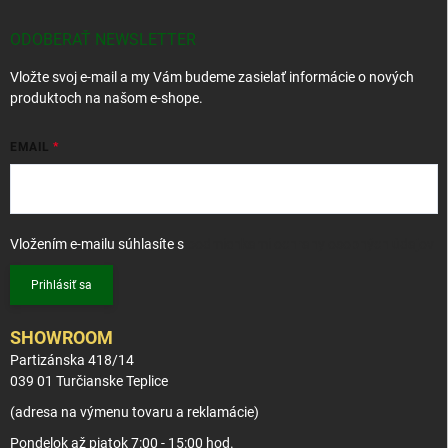
ä
t
ODOBERAŤ NEWSLETTER
i
Vložte svoj e-mail a my Vám budeme zasielať informácie o nových
e
produktoch na našom e-shope.
EMAIL
Vložením e-mailu súhlasíte s
podmienkami ochrany osobných údajov
Prihlásiť sa
SHOWROOM
Partizánska 418/14
039 01 Turčianske Teplice
(adresa na výmenu tovaru a reklamácie)
Pondelok až piatok 7:00 - 15:00 hod.