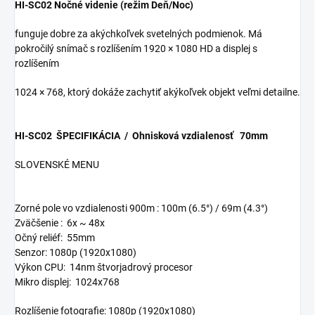
HI-SC02 Nočné videnie (režim Deň/Noc)
funguje dobre za akýchkoľvek svetelných podmienok. Má
pokročilý snímač s rozlíšením 1920 × 1080 HD a displej s
rozlíšením
1024 × 768, ktorý dokáže zachytiť akýkoľvek objekt veľmi detailne.
HI-SC02 ŠPECIFIKÁCIA / Ohnisková vzdialenosť 70mm
SLOVENSKÉ MENU
Zorné pole vo vzdialenosti 900m : 100m (6.5°) / 69m (4.3°)
Zväčšenie : 6x ~ 48x
Očný reliéf: 55mm
Senzor: 1080p (1920x1080)
Výkon CPU: 14nm štvorjadrový procesor
Mikro displej: 1024x768
Rozlíšenie fotografie: 1080p (1920x1080)