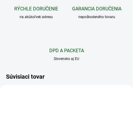
RÝCHLE DORUČENIE
GARANCIA DORUČENIA
na akúkoľvek adresu
nepoškodeného tovaru
DPD A PACKETA
Slovensko aj EU
Súvisiaci tovar
NOVINKA
XTAR 18650
3500MAH
TIP