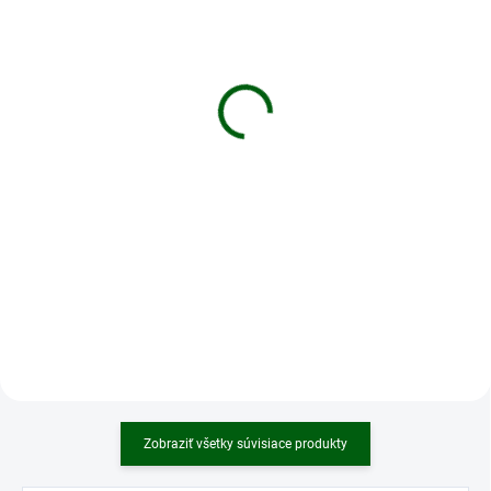
DO 5 DNÍ
DO 5 DNÍ
Batéria XTAR 18650
Li-ion baterie 18650
3500mAh 10A 3,6V
3500mAh
nechránený
13,30 €
9,90 €
Do košíka
Do košíka
Li-ion batérie sú určené pre
zariadenia s veľkým odberom
XTAR 18650 3500mAh RAW 10A
prúdu. Nové moderné elektrické
3,6V nechránený je založený na
prístroje sú napájané práve
Li-ion technológii. Akumulátor
pomocou týchto batérií.Značka
IMR sa môže pochváliť
FOXcam neustále pracuje a
dostatočným vybíjacím prúdom
vylepšuje fotopasce. Snažíme sa
10A, vďaka čomu je ideálny pre
navrhovať fotopasce tak, aby s
celý rad el. zariadení.
nimi boli používatelia spokojní a
všetko dávalo zmysel.
Zobraziť všetky súvisiace produkty