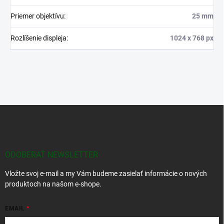
Priemer objektívu
:
25 mm
Rozlíšenie displeja
:
1024 x 768 px
Z
á
p
ä
t
ODOBERAŤ NEWSLETTER
i
Vložte svoj e-mail a my Vám budeme zasielať informácie o nových
e
produktoch na našom e-shope.
EMAIL