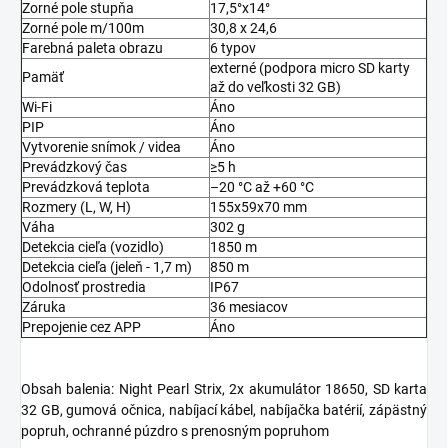
Zorné pole stupňa
17,5°x14°
Zorné pole m/100m
30,8 x 24,6
Farebná paleta obrazu
6 typov
externé (podpora micro SD karty
Pamäť
až do veľkosti 32 GB)
Wi-Fi
Áno
PIP
Áno
Vytvorenie snímok / videa
Áno
Prevádzkový čas
≥5 h
Prevádzková teplota
–20 °C až +60 °C
Rozmery (L, W, H)
155x59x70 mm
Váha
302 g
Detekcia cieľa (vozidlo)
1850 m
Detekcia cieľa (jeleň - 1,7 m)
850 m
Odolnosť prostredia
IP67
Záruka
36 mesiacov
Prepojenie cez APP
Áno
Obsah balenia: Night Pearl Strix, 2x akumulátor 18650, SD karta
32 GB, gumová očnica, nabíjací kábel, nabíjačka batérií, zápästný
popruh, ochranné púzdro s prenosným popruhom