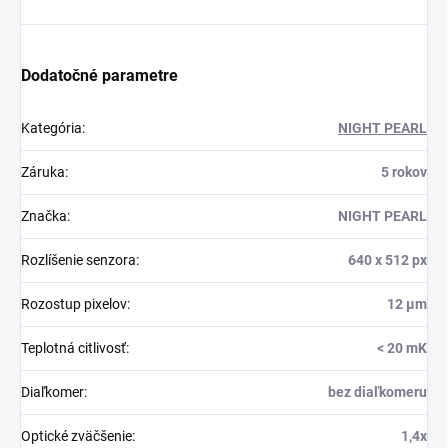
Dodatočné parametre
Kategória
:
NIGHT PEARL
Záruka
:
5 rokov
Značka
:
NIGHT PEARL
Rozlíšenie senzora
:
640 x 512 px
Rozostup pixelov
:
12 µm
Teplotná citlivosť
:
< 20 mK
Diaľkomer
:
bez diaľkomeru
Optické zväčšenie
:
1,4x