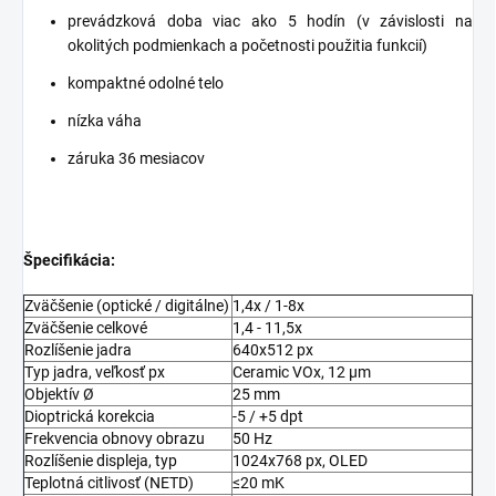
prevádzková doba viac ako 5 hodín (v závislosti na
okolitých podmienkach a početnosti použitia funkcií)
kompaktné odolné telo
nízka váha
záruka 36 mesiacov
Špecifikácia:
Zväčšenie (optické / digitálne)
1,4x / 1-8x
Zväčšenie celkové
1,4 - 11,5x
Rozlíšenie jadra
640x512 px
Typ jadra, veľkosť px
Ceramic VOx, 12 µm
Objektív Ø
25 mm
Dioptrická korekcia
-5 / +5 dpt
Frekvencia obnovy obrazu
50 Hz
Rozlíšenie displeja, typ
1024x768 px, OLED
Teplotná citlivosť (NETD)
≤20 mK