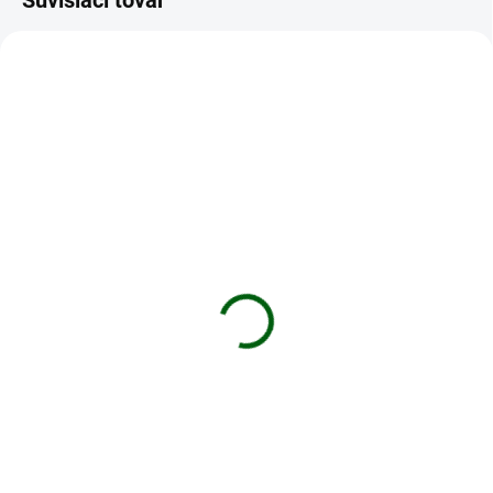
Súvisiaci tovar
NOVINKA
XTAR 18650
3500MAH
TIP
DO 5 DNÍ
DO 5 DNÍ
Batéria XTAR 18650
Li-ion baterie 18650
3500mAh 10A 3,6V
3500mAh
nechránený
13,30 €
9,90 €
Do košíka
Do košíka
Li-ion batérie sú určené pre
zariadenia s veľkým odberom
XTAR 18650 3500mAh RAW 10A
prúdu. Nové moderné elektrické
3,6V nechránený je založený na
prístroje sú napájané práve
Li-ion technológii. Akumulátor
pomocou týchto batérií.Značka
IMR sa môže pochváliť