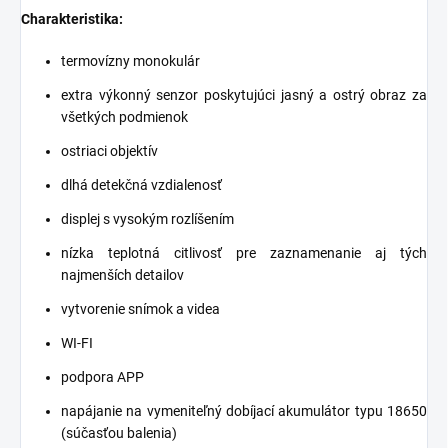
Charakteristika:
termovízny monokulár
extra výkonný senzor poskytujúci jasný a ostrý obraz za
všetkých podmienok
ostriaci objektív
dlhá detekčná vzdialenosť
displej s vysokým rozlíšením
nízka teplotná citlivosť pre zaznamenanie aj tých
najmenších detailov
vytvorenie snímok a videa
WI-FI
podpora APP
napájanie na vymeniteľný dobíjací akumulátor typu 18650
(súčasťou balenia)