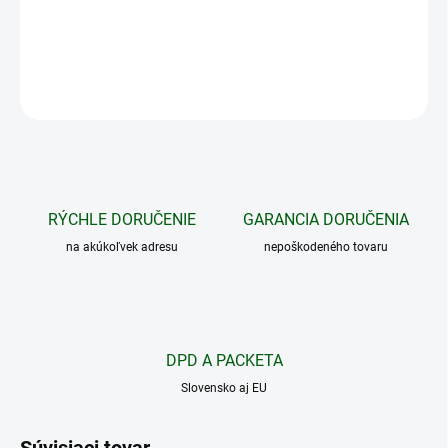
nahrávanie videa, pripojenie pomocou Wi-Fi k telefónu a ďalšie.
DETAILNÉ INFORMÁCIE
OPÝTAŤ SA
STRÁŽIŤ
RÝCHLE DORUČENIE
GARANCIA DORUČENIA
na akúkoľvek adresu
nepoškodeného tovaru
DPD A PACKETA
Slovensko aj EU