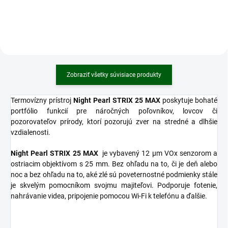
FOXcam neustále pracuje a
dostatočným vybíjacím prúdom
vylepšuje fotopasce. Snažíme sa
10A, vďaka čomu je ideálny pre
navrhovať fotopasce tak, aby s
celý rad el. zariadení.
nimi boli používatelia spokojní a
všetko dávalo zmysel.
Zobraziť všetky súvisiace produkty
Termovízny prístroj
Night Pearl STRIX 25 MAX
poskytuje bohaté
portfólio funkcií pre náročných poľovníkov, lovcov či
pozorovateľov prírody, ktorí pozorujú zver na stredné a dlhšie
vzdialenosti.
Night Pearl STRIX 25 MAX
je vybavený 12 µm VOx senzorom a
ostriacim objektívom s 25 mm. Bez ohľadu na to, či je deň alebo
noc a bez ohľadu na to, aké zlé sú poveternostné podmienky stále
je skvelým pomocníkom svojmu majiteľovi. Podporuje fotenie,
nahrávanie videa, pripojenie pomocou Wi-Fi k telefónu a ďalšie.