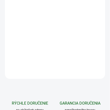
DORUČIŤ DO:
14.8.2026
MOŽNOSTI
DORUČENIA
−
+
Pridať do košíka
Náplň do rozprašovacieho obojku d-control AQUA s vôňou
citronely. Obsahuje 75 ml.
DETAILNÉ INFORMÁCIE
OPÝTAŤ SA
STRÁŽIŤ
RÝCHLE DORUČENIE
GARANCIA DORUČENIA