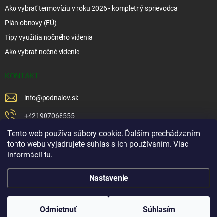
Ako vybrať termovíziu v roku 2026 - kompletný sprievodca
Plán obnovy (EÚ)
Tipy využitia nočného videnia
Ako vybrať nočné videnie
KONTAKT
info
@
podnalov.sk
+421907068555
Tento web používa súbory cookie. Ďalším prechádzaním
+421902479599
tohto webu vyjadrujete súhlas s ich používaním. Viac
https://www.facebook.com/www.podnalov.sk
informácií
tu
.
podnalov
Nastavenie
Copyright 2026
Pod Na Lov
. Všetky práva vyhradené.
Odmietnuť
Súhlasím