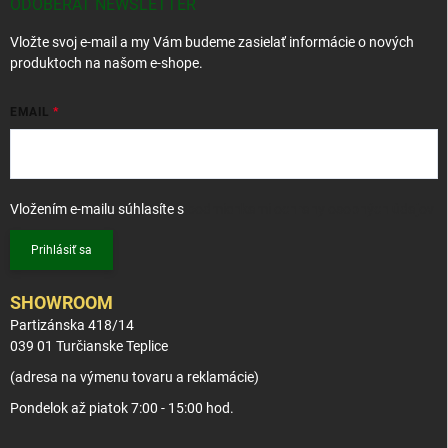
t
ODOBERAŤ NEWSLETTER
i
Vložte svoj e-mail a my Vám budeme zasielať informácie o nových
e
produktoch na našom e-shope.
EMAIL
Vložením e-mailu súhlasíte s
podmienkami ochrany osobných údajov
Prihlásiť sa
SHOWROOM
Partizánska 418/14
039 01 Turčianske Teplice
(adresa na výmenu tovaru a reklamácie)
Pondelok až piatok 7:00 - 15:00 hod.