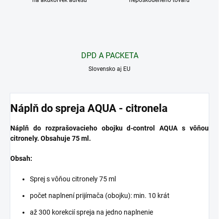
na akúkoľvek adresu
nepoškodeného tovaru
DPD A PACKETA
Slovensko aj EU
Náplň do spreja AQUA - citronela
Náplň do rozprašovacieho obojku d-control AQUA s vôňou
citronely. Obsahuje 75 ml.
Obsah:
Sprej s vôňou citronely 75 ml
počet naplnení prijímača (obojku): min. 10 krát
až 300 korekcií spreja na jedno naplnenie