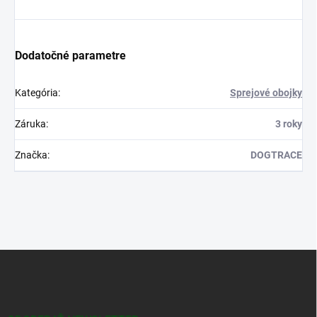
Dodatočné parametre
Kategória
:
Sprejové obojky
Záruka
:
3 roky
Značka
:
DOGTRACE
Z
á
p
ä