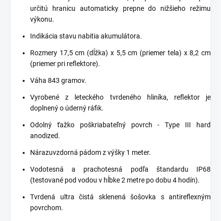
určitú hranicu automaticky prepne do nižšieho režimu
výkonu.
Indikácia stavu nabitia akumulátora.
Rozmery 17,5 cm (dĺžka) x 5,5 cm (priemer tela) x 8,2 cm
(priemer pri reflektore).
Váha 843 gramov.
Vyrobené z leteckého tvrdeného hliníka, reflektor je
doplnený o úderný ráfik.
Odolný ťažko poškriabateľný povrch - Type III hard
anodized.
Nárazuvzdorná pádom z výšky 1 meter.
Vodotesná a prachotesná podľa štandardu IP68
(testované pod vodou v hĺbke 2 metre po dobu 4 hodín).
Tvrdená ultra čistá sklenená šošovka s antireflexným
povrchom.