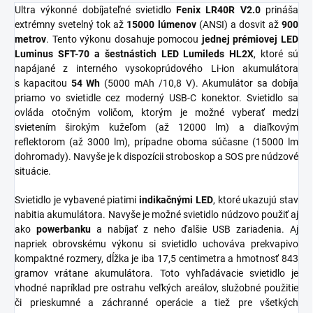
Ultra výkonné dobíjateľné svietidlo
Fenix LR40R V2.0
prináša
extrémny svetelný tok až
15000 lúmenov
(ANSI) a dosvit až
900
metrov
. Tento výkonu dosahuje pomocou
jednej prémiovej LED
Luminus SFT-70 a šestnástich LED Lumileds HL2X
, ktoré sú
napájané z interného vysokoprúdového Li-ion akumulátora
s kapacitou
54 Wh
(5000 mAh /10,8 V). Akumulátor sa dobíja
priamo vo svietidle cez moderný USB-C konektor. Svietidlo sa
ovláda otočným voličom, ktorým je možné vyberať medzi
svietením širokým kužeľom (až 12000 lm) a diaľkovým
reflektorom (až 3000 lm), prípadne oboma súčasne (15000 lm
dohromady). Navyše je k dispozícii stroboskop a SOS pre núdzové
situácie.
Svietidlo je vybavené piatimi
indikačnými LED
, ktoré ukazujú stav
nabitia akumulátora. Navyše je možné svietidlo núdzovo použiť aj
ako
powerbanku
a nabíjať z neho ďalšie USB zariadenia. Aj
napriek obrovskému výkonu si svietidlo uchováva prekvapivo
kompaktné rozmery, dĺžka je iba 17,5 centimetra a hmotnosť 843
gramov vrátane akumulátora. Toto vyhľadávacie svietidlo je
vhodné napríklad pre ostrahu veľkých areálov, služobné použitie
či prieskumné a záchranné operácie a tiež pre všetkých