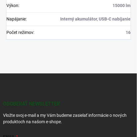
Výkon
:
15000 lm
Napájanie
:
Interný akumulátor, USB-C nabíjanie
Počet režimov
:
16
Z
á
p
ä
t
ODOBERAŤ NEWSLETTER
i
Vložte svoj e-mail a my Vám budeme zasielať informácie o nových
e
produktoch na našom e-shope.
EMAIL