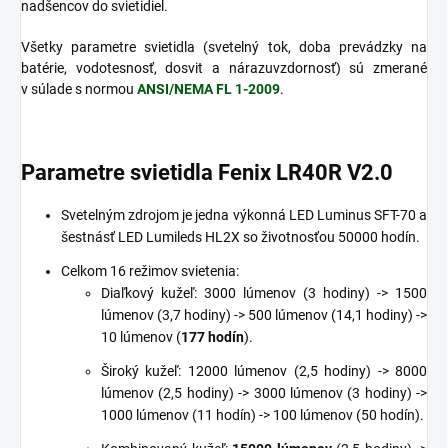
nadšencov do svietidiel.
Všetky parametre svietidla (svetelný tok, doba prevádzky na
batérie, vodotesnosť, dosvit a nárazuvzdornosť) sú zmerané
v súlade s normou
ANSI/NEMA FL 1-2009
.
Parametre svietidla Fenix LR40R V2.0
Svetelným zdrojom je jedna výkonná LED Luminus SFT-70 a
šestnásť LED Lumileds HL2X so životnosťou 50000 hodín.
Celkom 16 režimov svietenia:
Diaľkový kužeľ: 3000 lúmenov (3 hodiny) -> 1500
lúmenov (3,7 hodiny) -> 500 lúmenov (14,1 hodiny) ->
10 lúmenov (
177 hodín
).
Široký kužeľ: 12000 lúmenov (2,5 hodiny) -> 8000
lúmenov (2,5 hodiny) -> 3000 lúmenov (3 hodiny) ->
1000 lúmenov (11 hodín) -> 100 lúmenov (50 hodín).