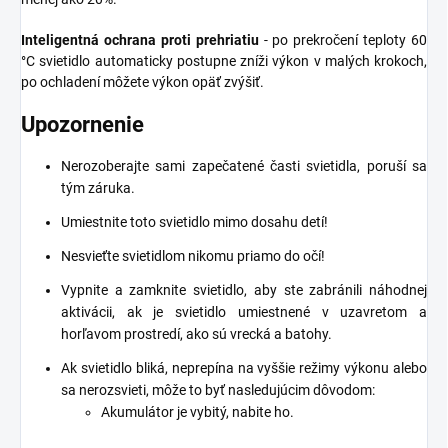
Inteligentná ochrana proti prehriatiu
- po prekročení teploty 60
°C svietidlo automaticky postupne zníži výkon v malých krokoch,
po ochladení môžete výkon opäť zvýšiť.
Upozornenie
Nerozoberajte sami zapečatené časti svietidla, poruší sa
tým záruka.
Umiestnite toto svietidlo mimo dosahu detí!
Nesvieťte svietidlom nikomu priamo do očí!
Vypnite a zamknite svietidlo, aby ste zabránili náhodnej
aktivácii, ak je svietidlo umiestnené v uzavretom a
horľavom prostredí, ako sú vrecká a batohy.
Ak svietidlo bliká, neprepína na vyššie režimy výkonu alebo
sa nerozsvieti, môže to byť nasledujúcim dôvodom:
Akumulátor je vybitý, nabite ho.