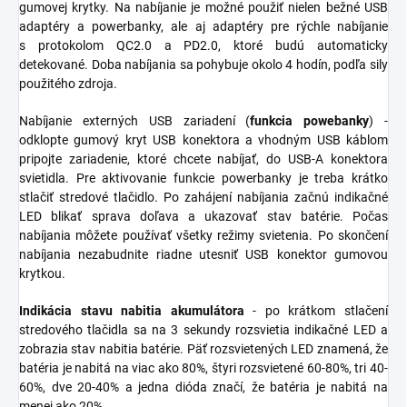
gumovej krytky. Na nabíjanie je možné použiť nielen bežné USB
adaptéry a powerbanky, ale aj adaptéry pre rýchle nabíjanie
s protokolom QC2.0 a PD2.0, ktoré budú automaticky
detekované. Doba nabíjania sa pohybuje okolo 4 hodín, podľa sily
použitého zdroja.
Nabíjanie externých USB zariadení (
funkcia powebanky
) -
odklopte gumový kryt USB konektora a vhodným USB káblom
pripojte zariadenie, ktoré chcete nabíjať, do USB-A konektora
svietidla. Pre aktivovanie funkcie powerbanky je treba krátko
stlačiť stredové tlačidlo. Po zahájení nabíjania začnú indikačné
LED blikať sprava doľava a ukazovať stav batérie. Počas
nabíjania môžete používať všetky režimy svietenia. Po skončení
nabíjania nezabudnite riadne utesniť USB konektor gumovou
krytkou.
Indikácia stavu nabitia akumulátora
- po krátkom stlačení
stredového tlačidla sa na 3 sekundy rozsvietia indikačné LED a
zobrazia stav nabitia batérie. Päť rozsvietených LED znamená, že
batéria je nabitá na viac ako 80%, štyri rozsvietené 60-80%, tri 40-
60%, dve 20-40% a jedna dióda značí, že batéria je nabitá na
menej ako 20%.