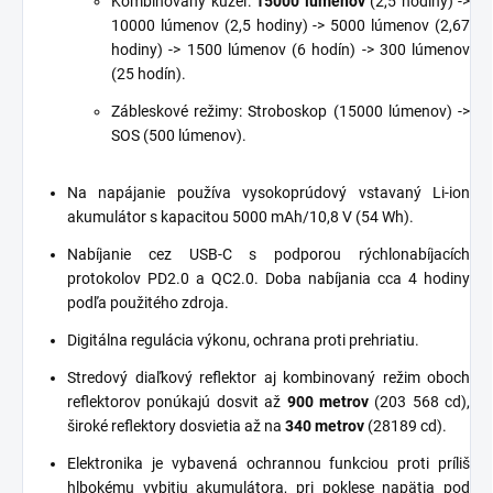
Kombinovaný kužeľ:
15000 lúmenov
(2,5 hodiny) ->
10000 lúmenov (2,5 hodiny) -> 5000 lúmenov (2,67
hodiny) -> 1500 lúmenov (6 hodín) -> 300 lúmenov
(25 hodín).
Zábleskové režimy: Stroboskop (15000 lúmenov) ->
SOS (500 lúmenov).
Na napájanie používa vysokoprúdový vstavaný Li-ion
akumulátor s kapacitou 5000 mAh/10,8 V (54 Wh).
Nabíjanie cez USB-C s podporou rýchlonabíjacích
protokolov PD2.0 a QC2.0. Doba nabíjania cca 4 hodiny
podľa použitého zdroja.
Digitálna regulácia výkonu, ochrana proti prehriatiu.
Stredový diaľkový reflektor aj kombinovaný režim oboch
reflektorov ponúkajú dosvit až
900 metrov
(203 568 cd),
široké reflektory dosvietia až na
340 metrov
(28189 cd).
Elektronika je vybavená ochrannou funkciou proti príliš
hlbokému vybitiu akumulátora, pri poklese napätia pod