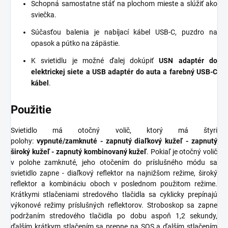
Schopná samostatne stáť na plochom mieste a slúžiť ako
sviečka.
Súčasťou balenia je nabíjací kábel USB-C, puzdro na
opasok a pútko na zápästie.
K svietidlu je možné ďalej dokúpiť
USN adaptér do
elektrickej siete a USB adaptér do auta a farebný USB-C
kábel
.
Použitie
Svietidlo má otočný volič, ktorý má štyri
polohy:
vypnuté/zamknuté - zapnutý diaľkový kužeľ - zapnutý
široký kužeľ - zapnutý kombinovaný kužeľ
. Pokiaľ je otočný volič
v polohe zamknuté, jeho otočením do príslušného módu sa
svietidlo zapne - diaľkový reflektor na najnižšom režime, široký
reflektor a kombináciu oboch v poslednom použitom režime.
Krátkymi stlačeniami stredového tlačidla sa cyklicky prepínajú
výkonové režimy príslušných reflektorov. Stroboskop sa zapne
podržaním stredového tlačidla po dobu aspoň 1,2 sekundy,
ďalším krátkym stlačením sa prepne na SOS a ďalším stlačením