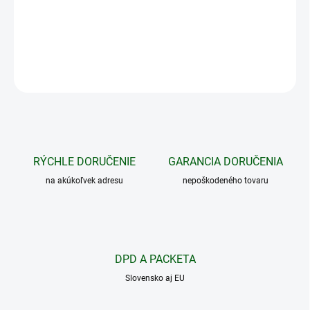
situácie.
DETAILNÉ INFORMÁCIE
OPÝTAŤ SA
STRÁŽIŤ
RÝCHLE DORUČENIE
GARANCIA DORUČENIA
na akúkoľvek adresu
nepoškodeného tovaru
DPD A PACKETA
Slovensko aj EU