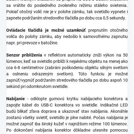
sa vrátite do posledného zvoleného režimu stáleho svietenia.
Pokiaľ otočný volič nie je v polohe zámku, tak svietidlo vypnete i
zapnete podržaním stredového tlačidla po dobu cca 0,5 sekundy.
Ovládacie tlačidlá je možné uzamknúť
prepnutím otočného
voliča do polohy zámku, aby nedošlo k samovoľnému zapnutiu
napr. pri prevoze v batožine.
Senzor priblíženia
v reflektore automaticky zníži výkon na 50
lúmenov, keď sa svietidlo priblíži k nejakému objektu na menej ako
cca 6-8 centimetrov (zabráni poškodeniu objektu silným svetlom
a oslneniu odrazeným svetlom). Túto funkciu je možné
zapnúť/vypnúť podržaním stredového tlačidla po dobu aspoň 10
sekúnd pri odomknutom svietidle.
Nabíjanie
- odklopte gumovú krytku nabíjacieho konektora a
zapojte kábel do USB-C konektora vo svietidle. Indikačné LED
budú blikať zľava doprava a ukazovať stav nabíjania. Akonáhle
zostanú všetky svietiť, svietidlo je plne nabité. Počas nabíjania je
možné zapnúť iba široký kužeľ v najnižšom režime 100 lúmenov.
Po dokončení nabíjania konektor dôkladne utesnite pomocou