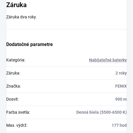
Záruka
Záruka dva roky.
Dodatočné parametre
Kategória
:
Nabíjateľné baterky
Záruka
:
2 roky
Značka
:
FENIX
Dosvit
:
900 m
Farba svetla
:
Denná biela (5500-6500 K)
Max. výdrž
:
177 hod