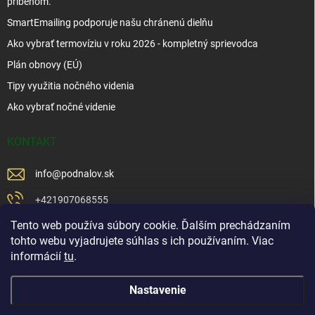
príbehom.
SmartEmailing podporuje našu chránenú dielňu
Ako vybrať termovíziu v roku 2026 - kompletný sprievodca
Plán obnovy (EÚ)
Tipy využitia nočného videnia
Ako vybrať nočné videnie
KONTAKT
info
@
podnalov.sk
+421907068555
Tento web používa súbory cookie. Ďalším prechádzaním
+421902479599
tohto webu vyjadrujete súhlas s ich používaním. Viac
https://www.facebook.com/www.podnalov.sk
informácií
tu
.
podnalov
Nastavenie