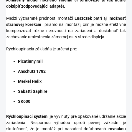
konkrétny model nočného videnia či termovízie je tak nutné
dokúpiť zodpovedajúci adaptér.
Medzi významné prednosti montáží
Luszczek
patrí aj
možnosť
stranovej korekcie
priamo na montáži, čím je možné efektívne
kompenzovať rôzne nerovnosti na zariadení a dosiahnuť tak
zachovanie umiestnenia zámernej osi v strede displeja.
Rýchloupínacia základňa je určená pre:
Picatinny rail
Anschütz 1782
Merkel Helix
Sabatti Saphire
SK600
Rýchloupínací systém
je vyvinutý pre opakované udržanie akcie
zariadenia.
Nespornou výhodou oproti pevnej základni je
skutočnosť, že je montáž pri nasadení doťahovaná
rovnakou