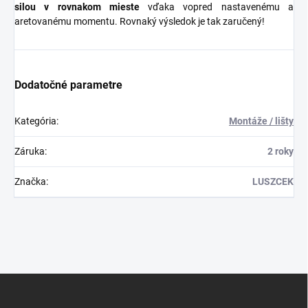
silou v rovnakom mieste
vďaka vopred nastavenému a
aretovanému momentu.
Rovnaký výsledok je tak zaručený!
Dodatočné parametre
Kategória
:
Montáže / lišty
Záruka
:
2 roky
Značka
:
LUSZCEK
Z
á