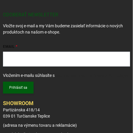
p
ä
t
ODOBERAŤ NEWSLETTER
i
Vložte svoj e-mail a my Vám budeme zasielať informácie o nových
e
produktoch na našom e-shope.
EMAIL
Vložením e-mailu súhlasíte s
podmienkami ochrany osobných údajov
Prihlásiť sa
SHOWROOM
Partizánska 418/14
039 01 Turčianske Teplice
(adresa na výmenu tovaru a reklamácie)