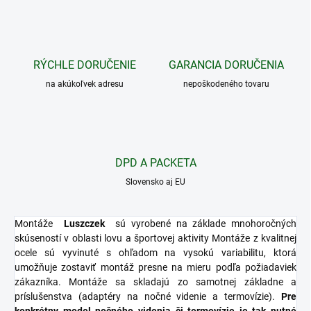
RÝCHLE DORUČENIE
GARANCIA DORUČENIA
na akúkoľvek adresu
nepoškodeného tovaru
DPD A PACKETA
Slovensko aj EU
Montáže
Luszczek
sú vyrobené na základe mnohoročných
skúseností v oblasti lovu a športovej aktivity
Montáže z kvalitnej
ocele sú vyvinuté s ohľadom na vysokú variabilitu, ktorá
umožňuje zostaviť montáž presne na mieru podľa požiadaviek
zákazníka.
Montáže sa skladajú zo samotnej základne a
príslušenstva
(adaptéry na nočné videnie a termovízie).
Pre