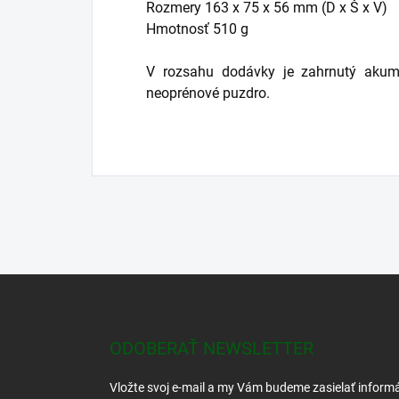
Rozmery 163 x 75 x 56 mm (D x Š x V)
Hmotnosť 510 g
V rozsahu dodávky je zahrnutý akumu
neoprénové puzdro.
Z
á
p
ä
ODOBERAŤ NEWSLETTER
t
i
Vložte svoj e-mail a my Vám budeme zasielať inform