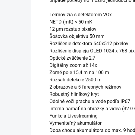
prípade potreby ho možno jednoducho a
Termovízia s detektorom VOx
NETD (mK) < 50 mK
12 µm rozstup pixelov
Šošovka objektívu 50 mm
Rozlíšenie detektora 640x512 pixelov
Rozlíšenie displeja OLED 1024 x 768 pix
Optické zväčšenie 2,7
Digitálny zoom až 14x
Zorné pole 15,4 m na 100 m
Rozsah detekcie 2500 m
2 obrazové a 5 farebných režimov
Robustný hliníkový kryt
Odolné voči prachu a vode podľa IP67
Interná pamäť na obrázky a videá (32 G
Funkcia Livestreaming
Vymeniteľný akumulátor
Doba chodu akumulátora do max. 9 hod