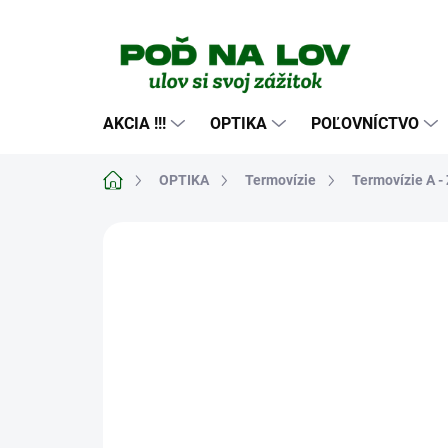
Prejsť
na
obsah
AKCIA !!!
OPTIKA
POĽOVNÍCTVO
Domov
OPTIKA
Termovízie
Termovízie A - 
Neohodnotené
Podrobnosti hodn