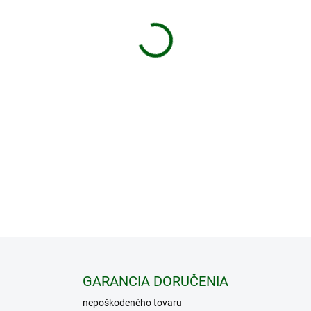
−
+
Termovízna kamera Liemke Ke
profesionálne poľovnícke v
zorným poľom 15,4 m je ten
termovízie. Rôzne obrazov
sledovacie podmienky možno
brilantný obraz v každej s
miesta pre vaše detailné fot
DETAILNÉ INFORMÁCIE
GARANCIA DORUČENIA
nepoškodeného tovaru