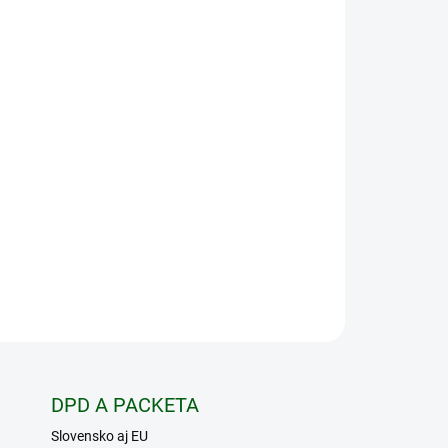
Pridať do košíka
iler-2 z prémiovej rady sa odporúča pre vysoko
yužitie. So svojím 50 mm objektívom a veľkým
to prístroj skutočným špecialistom v segmente
é a farebné režimy pre rôzne poveternostné a
 veľmi rýchlo prepínať, takže môžete dosiahnuť
ituácii. S 32 GB vnútornej pamäte je dostatok
ografie a videozáznamy.
OPÝTAŤ SA
STRÁŽIŤ
DPD A PACKETA
Slovensko aj EU