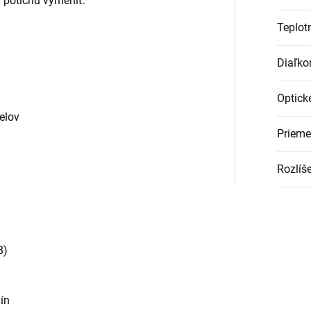
 potichu vymeniť.
Teplotn
Diaľko
Optick
elov
Prieme
Rozlíše
B)
ín