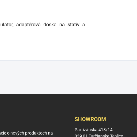
látor, adaptérová doska na statív a
SHOWROOM
Partizánska 418/14
ácie o nových produktoch na
039 01 Turčianske Teplice