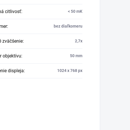
á citlivosť
:
< 50 mK
mer
:
bez diaľkomeru
é zväčšenie
:
2,7x
r objektívu
:
50 mm
nie displeja
:
1024 x 768 px