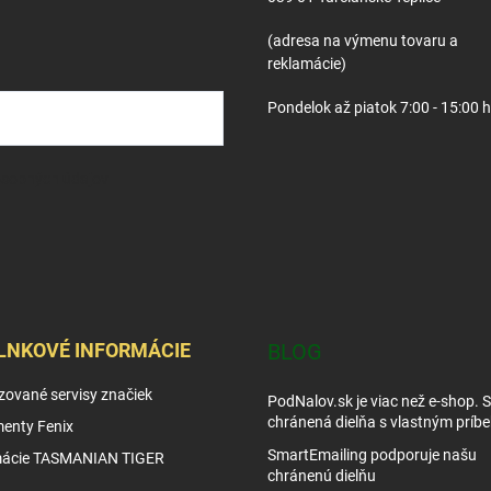
(adresa na výmenu tovaru a
reklamácie)
Pondelok až piatok 7:00 - 15:00 
osobných údajov
LNKOVÉ INFORMÁCIE
BLOG
zované servisy značiek
PodNalov.sk je viac než e-shop. 
chránená dielňa s vlastným príb
enty Fenix
SmartEmailing podporuje našu
mácie TASMANIAN TIGER
chránenú dielňu