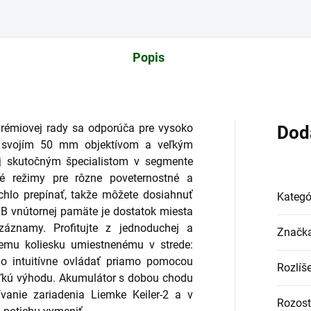
Popis
prémiovej rady sa odporúča pre vysoko
Dod
So svojím 50 mm objektívom a veľkým
oj skutočným špecialistom v segmente
né režimy pre rôzne poveternostné a
hlo prepínať, takže môžete dosiahnuť
Kategó
 GB vnútornej pamäte je dostatok miesta
ozáznamy. Profitujte z jednoduchej a
Značk
iemu koliesku umiestnenému v strede:
o intuitívne ovládať priamo pomocou
Rozlíš
eľkú výhodu. Akumulátor s dobou chodu
anie zariadenia Liemke Keiler-2 a v
Rozost