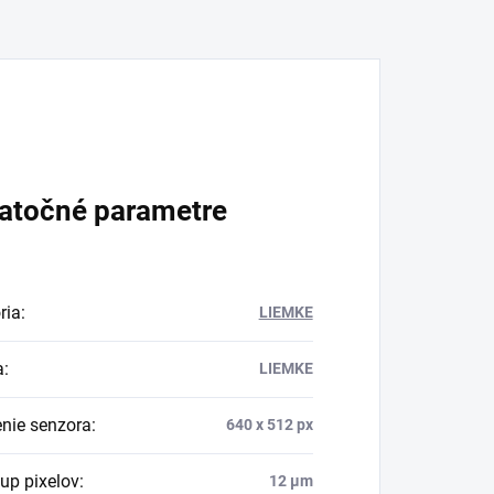
atočné parametre
ria
:
LIEMKE
a
:
LIEMKE
enie senzora
:
640 x 512 px
up pixelov
:
12 µm