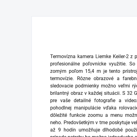
Termovízna kamera Liemke Keiler-2 z 
profesionálne poľovnícke využitie. 
zorným poľom 15,4 m je tento prístr
termovízie. Rôzne obrazové a fareb
sledovacie podmienky možno veľmi rýc
brilantný obraz v každej situácii. S 32
pre vaše detailné fotografie a vide
pohodlnej manipulácie vďaka rolovac
dôležité funkcie zoomu a menu možn
neho. Predovšetkým v tme poskytuje v
až 9 hodín umožňuje dlhodobé použív