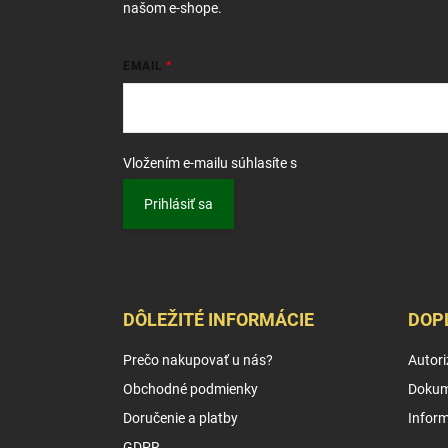
e
našom e-shope.
EMAIL
Vložením e-mailu súhlasíte s
podmienkami ochrany 
Prihlásiť sa
DÔLEŽITÉ INFORMÁCIE
DOP
Prečo nakupovať u nás?
Autori
Obchodné podmienky
Dokum
Doručenie a platby
Infor
GDPR