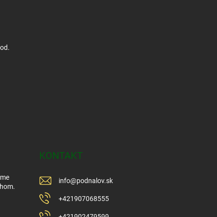
hod.
KONTAKT
Sme
info
@
podnalov.sk
ehom.
+421907068555
+421902479599